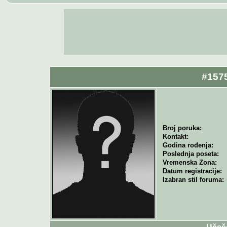
#157
Broj poruka:
Kontakt:
Godina rođenja:
Poslednja poseta:
Vremenska Zona:
Datum registracije:
Izabran stil foruma: