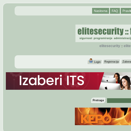
Naslovna
FAQ
Pravil
elitesecurity
eli
::
Registracija
Zabora
Login
:
Pretraga