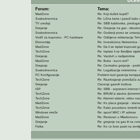
Učeš
Forum:
Tema:
MadZone
Re: Koji dušek kupiti?
Svakodnevnica
Re: Lična karta i pasoš kako 
TV uređaji
Re: SBB kablovska, predugača
Grejanje
Re: Grejanje na gas - iskustv
Svakodnevnica
Re: Godisnji porez se umanjuj
Vodič za kupovinu - PC hardware
Re: Odbijena reklamacija Te
Ekonomija
Re: Investiciona Nekretnina -
MadZone
Re: Da li se isplati kupovati g
TechZone
Re: Isplate li se štedljive sijal
Grejanje
Re: Vazduh u radijatorima
MadZone
Re: Buka - kucni red?
Grejanje
Re: Centralno grejanje - pr
Svakodnevnica
Re: Legalizacija nekretnina - 
PC Konfiguracije
Problem kod gasenja kompju
TechZone
Re: Razdvajanje potrošača sa 
Grejanje
Ciscenje gasnih kotlova
ISP
Re: SBB - sopstveni internet 
TechZone
Re: BRUM iz slavine (brrrrrrrrrrr
TechZone
Re: Alarmni sistemi, video nad
MadZone
Re: Ko placa grejanje - stanar
TechZone
Re: Kako pouzdano izmeriti 
Windows mreže
Re: spoof MAC i IP adrese
MadZone
Re: Restoran u Mladenovcu
Grejanje
Re: grejanje na gas ili na cvr
Fizika
Re: Ko ce brze pasti na zeml