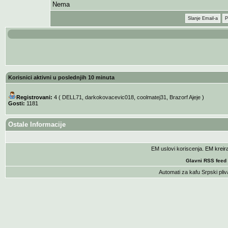
Nema
Slanje Email-a
P
Korisnici aktivni u poslednjih 10 minuta
Registrovani:
4 (
DELL71
,
darkokovacevic018
,
coolmatej31
,
Brazorf Ajeje
)
Gosti:
1181
Ostale Informacije
EM uslovi koriscenja
. EM krei
Glavni RSS feed
Automati za kafu
Srpski pliv