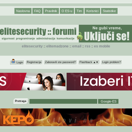
Naslovna
FAQ
Pravilnik
O ES-u
Tim
Korisnici
Statistike
elitesecurity
elitemadzone
email
rss
es mobile
::
::
::
::
Registracija
Zaboravili ste password?
Flashback ▲▼
Login problem?
Login
:
Pretraga