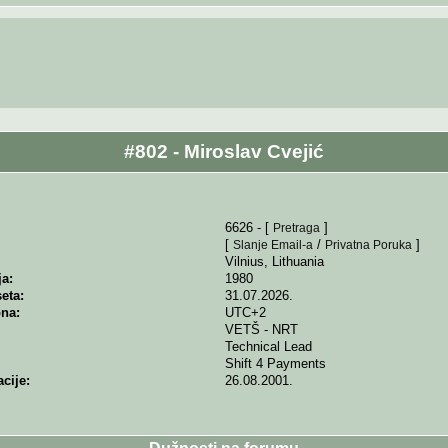
#802 - Miroslav Cvejić
6626 - [
]
Pretraga
[
/
]
Slanje Email-a
Privatna Poruka
Vilnius, Lithuania
a:
1980
eta:
31.07.2026.
na:
UTC+2
VETŠ - NRT
Technical Lead
Shift 4 Payments
cije:
26.08.2001.