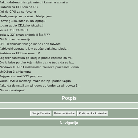
ako udaljeno pristupiti ruteru i kameri u cgnat u ...
Problem sa HDD-om na PC
Koji tip CPU za surfovanje
Konfiguracija sa pasivnim hladjenjem
Farming Simulator 19 na laptopu
cudan audio CD,kako iskopirati
Asus AC58U/AC68U
esla tv 32" smart android ili šta?!??
Wifi 6 nova generacija
SBB Technicolor bridge mode i port forward
ablovski operateri, iptv uopšte digitalna televiz...
Problem sa HDD rackom i TV
ogitech tastatura po kojoj je prosut espreso sa ml...
Cvejic brise poruke koje mislim da ne treba da se b...
Windows 10 PRO maksimalno zauzeće procesora, diska...
AMD Zen 3 arhitektura
Knjigovodstveni DOS program
Koliko RAM-a memorije moze laptop "podneti&quo...
Kako da deinstaliram windows defender sa windowsa 1...
Wifi na desktopu?
Potpis
Slanje Email-a
Privatna Poruka
Prati poruke korisnika
Navigacija