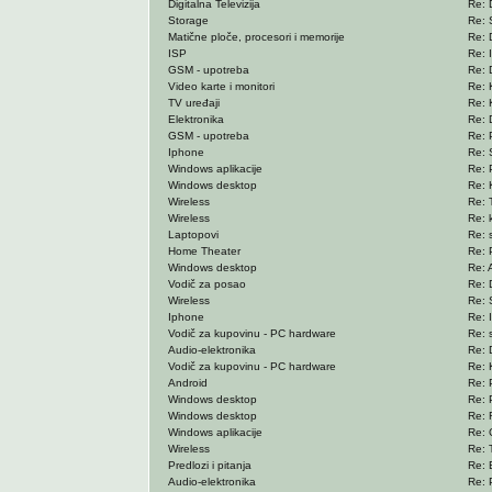
Digitalna Televizija
Re: 
Storage
Re: 
Matične ploče, procesori i memorije
Re: D
ISP
Re: 
GSM - upotreba
Re: 
Video karte i monitori
Re: K
TV uređaji
Re: 
Elektronika
Re: 
GSM - upotreba
Re: 
Iphone
Re: 
Windows aplikacije
Re: 
Windows desktop
Re: 
Wireless
Re: 
Wireless
Re: k
Laptopovi
Re: 
Home Theater
Re: 
Windows desktop
Re: 
Vodič za posao
Re: 
Wireless
Re: 
Iphone
Re: 
Vodič za kupovinu - PC hardware
Re: 
Audio-elektronika
Re: 
Vodič za kupovinu - PC hardware
Re: K
Android
Re: 
Windows desktop
Re: 
Windows desktop
Re: R
Windows aplikacije
Re: 
Wireless
Re: 
Predlozi i pitanja
Re: 
Audio-elektronika
Re: 