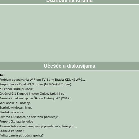
Dužnosti na forumu
Učešće u diskusijama
a:
Problem povezivanja WIFIem TV Sony Bravia KDL 43WF6...
Preporuka za Dual WAN router (Multi WAN Router)
YT kanal "Budući klasici"
vučnici 5.1 Kenvud i risiver Onkjo, isplati li se...
Kamera i multimedija za Škodu Oktaviju A7 (2017)
cer aspire 5 i baterija
tarlink windows i linux
tarlink - da ili ne
Externa SD kartica na telefonu posustaje
reporučite starije igrice
Ksiaomi telefon nemam pristup pojedinim aplikacijam...
Lozinka za tablet
Kolika vam je potrošnja goriva?