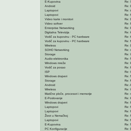
E-Kupovina
Re: 
Android
Re: D
Laptopovi
Re: i
Laptopovi
Re: 
Video karte i monitori
Re: 
Video softver
Re: 
Enterprise Networking
Re: 
Digitalna Televizija
Re: H
Vodič za kupovinu - PC hardware
Re: 
Vodič za kupovinu - PC hardware
Re: 
Wireless
Re: D
SOHO Networking
Re: n
Storage
Re: 
Audio-elektronika
Re: N
Windows mreže
Re: 
Vodič za posao
Re: 
ISP
Re: 
Windows drajveri
Re: 
Storage
Re: 
Android
Re: 
Wireless
Re: 
Matične ploče, procesori i memorije
Re: 
E-Poslovanje
Re: K
Windows drajveri
Re: 
Laptopovi
Re: 
Laptopovi
Re: 
Život u Nemačkoj
Re: 
Laptopovi
Re: 
E-Kupovina
Re: 
PC Konfiguracije
Re: Da