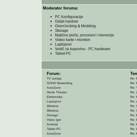
Moderator foruma:
PC Konfiguracije
Ostali hardver
Overclocking & Modding
Storage
Matične ploče, procesori i memorije
Video karte i monitori
Laptopovi
Vodič za kupovinu - PC hardware
Tablet PC
Forum:
Tem
TV uređaji
Re: 
SOHO Networking
Re: 
AutoZone
Re: 
Home Theater
Re: Z
Elektronika
Re: 
Laptopovi
Re: a
Wireless
Re: S
Wireless
Re: S
Storage
Re: 
Video igre
Re: P
Android
Re: 
Tablet PC
Re: 
AutoZone
Re: 