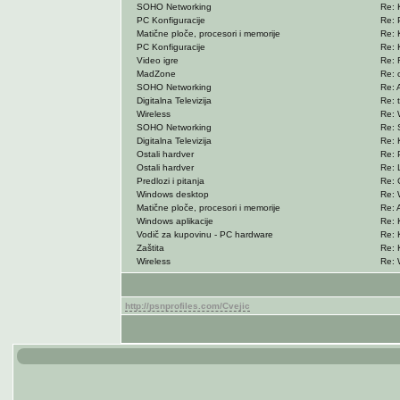
SOHO Networking
Re: K
PC Konfiguracije
Re: 
Matične ploče, procesori i memorije
Re: 
PC Konfiguracije
Re: 
Video igre
Re: 
MadZone
Re: 
SOHO Networking
Re: 
Digitalna Televizija
Re: t
Wireless
Re: 
SOHO Networking
Re: 
Digitalna Televizija
Re: K
Ostali hardver
Re: 
Ostali hardver
Re: L
Predlozi i pitanja
Re: 
Windows desktop
Re: 
Matične ploče, procesori i memorije
Re: 
Windows aplikacije
Re: 
Vodič za kupovinu - PC hardware
Re: 
Zaštita
Re: 
Wireless
Re: 
http://psnprofiles.com/Cvejic