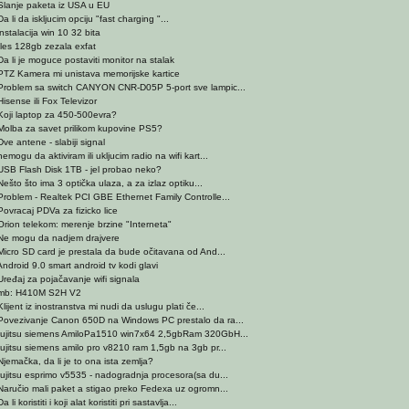
Slanje paketa iz USA u EU
a li da iskljucim opciju "fast charging "...
nstalacija win 10 32 bita
fles 128gb zezala exfat
Da li je moguce postaviti monitor na stalak
PTZ Kamera mi unistava memorijske kartice
Problem sa switch CANYON CNR-D05P 5-port sve lampic...
isense ili Fox Televizor
Koji laptop za 450-500evra?
Molba za savet prilikom kupovine PS5?
ve antene - slabiji signal
emogu da aktiviram ili ukljucim radio na wifi kart...
USB Flash Disk 1TB - jel probao neko?
ešto što ima 3 optička ulaza, a za izlaz optiku...
Problem - Realtek PCI GBE Ethernet Family Controlle...
Povracaj PDVa za fizicko lice
Orion telekom: merenje brzine "Interneta"
Ne mogu da nadjem drajvere
Micro SD card je prestala da bude očitavana od And...
Android 9.0 smart android tv kodi glavi
Uređaj za pojačavanje wifi signala
mb: H410M S2H V2
lijent iz inostranstva mi nudi da uslugu plati če...
Povezivanje Canon 650D na Windows PC prestalo da ra...
fujitsu siemens AmiloPa1510 win7x64 2,5gbRam 320GbH...
fujitsu siemens amilo pro v8210 ram 1,5gb na 3gb pr...
Njemačka, da li je to ona ista zemlja?
fujitsu esprimo v5535 - nadogradnja procesora(sa du...
Naručio mali paket a stigao preko Fedexa uz ogromn...
 li koristiti i koji alat koristiti pri sastavlja...