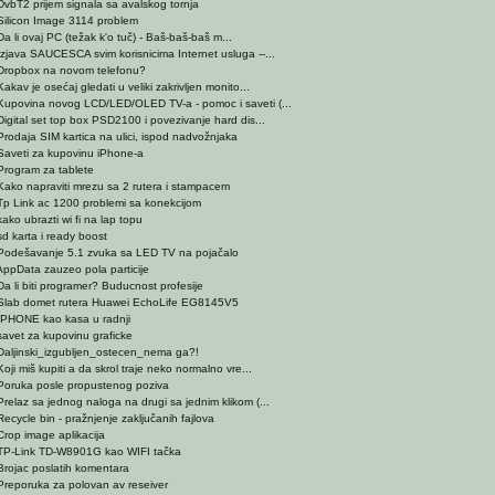
DvbT2 prijem signala sa avalskog tornja
Silicon Image 3114 problem
a li ovaj PC (težak k'o tuč) - Baš-baš-baš m...
Izjava SAUCESCA svim korisnicima Internet usluga --...
Dropbox na novom telefonu?
akav je osećaj gledati u veliki zakrivljen monito...
Kupovina novog LCD/LED/OLED TV-a - pomoc i saveti (...
Digital set top box PSD2100 i povezivanje hard dis...
Prodaja SIM kartica na ulici, ispod nadvožnjaka
Saveti za kupovinu iPhone-a
Program za tablete
Kako napraviti mrezu sa 2 rutera i stampacem
Tp Link ac 1200 problemi sa konekcijom
ako ubrazti wi fi na lap topu
sd karta i ready boost
Podešavanje 5.1 zvuka sa LED TV na pojačalo
AppData zauzeo pola particije
Da li biti programer? Buducnost profesije
Slab domet rutera Huawei EchoLife EG8145V5
IPHONE kao kasa u radnji
savet za kupovinu graficke
Daljinski_izgubljen_ostecen_nema ga?!
oji miš kupiti a da skrol traje neko normalno vre...
Poruka posle propustenog poziva
Prelaz sa jednog naloga na drugi sa jednim klikom (...
ecycle bin - pražnjenje zaključanih fajlova
Crop image aplikacija
TP-Link TD-W8901G kao WIFI tačka
Brojac poslatih komentara
Preporuka za polovan av reseiver