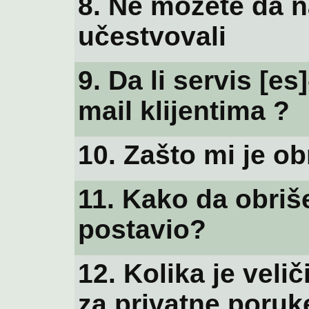
8. Ne možete da n
učestvovali
9. Da li servis [e
mail klijentima ?
10. Zašto mi je o
11. Kako da obri
postavio?
12. Kolika je veli
za privatne poruk