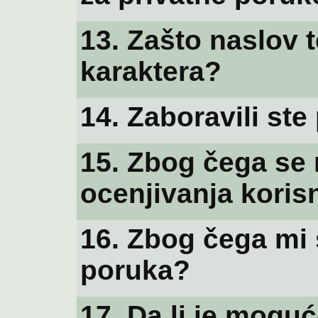
13. Zašto naslov 
karaktera?
14. Zaboravili st
15. Zbog čega se 
ocenjivanja koris
16. Zbog čega mi 
poruka?
17. Da li je mogu