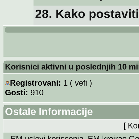
28. Kako postavit
Korisnici aktivni u poslednjih 10 m
Registrovani:
1 (
vefi
)
Gosti:
910
Ostale Informacije
[
Ko
EM uslovi koriscenja
. EM kreirao
Go