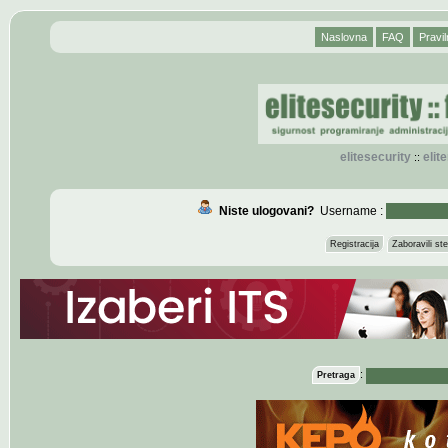
Naslovna
FAQ
Pravil
elitesecurity
eli
::
Niste ulogovani?
Username :
Registracija
Zaboravili s
:
Pretraga