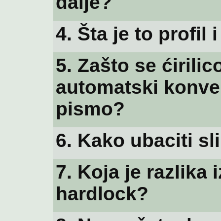
dalje?
4. Šta je to profil
5. Zašto se ćiril
automatski konver
pismo?
6. Kako ubaciti sl
7. Koja je razlika
hardlock?