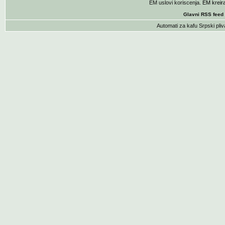
EM uslovi koriscenja
. EM krei
Glavni RSS feed
Automati za kafu
Srpski pliv