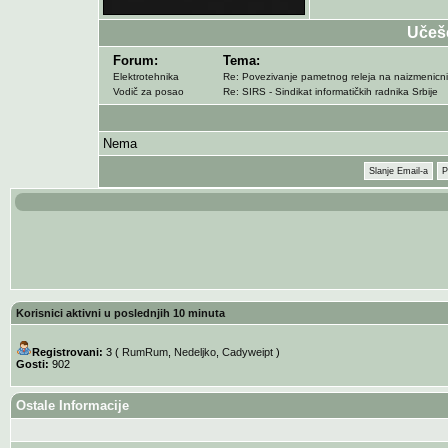
Učeš
Forum:
Tema:
Elektrotehnika
Re: Povezivanje pametnog releja na naizmenicni
Vodič za posao
Re: SIRS - Sindikat informatičkih radnika Srbije
Nema
Slanje Email-a
P
Korisnici aktivni u poslednjih 10 minuta
Registrovani:
3 (
RumRum
,
Nedeljko
,
Cadyweipt
)
Gosti:
902
Ostale Informacije