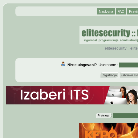
Naslovna
FAQ
Pravil
elitesecurity
eli
::
Niste ulogovani?
Username :
Registracija
Zaboravili s
:
Pretraga