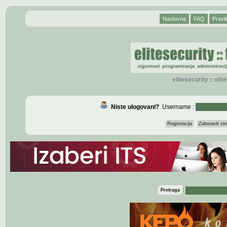
Naslovna
FAQ
Pravil
elitesecurity
eli
::
Niste ulogovani?
Username :
Registracija
Zaboravili s
:
Pretraga