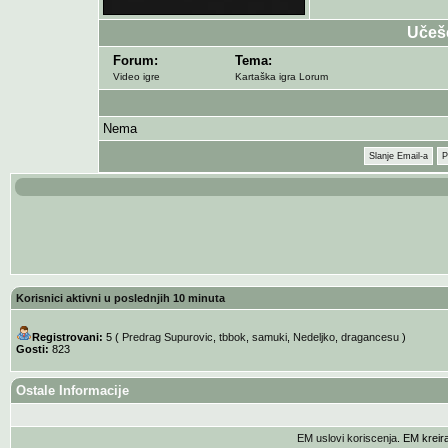
Učeš
Forum:
Tema:
Video igre
Kartaška igra Lorum
Nema
Slanje Email-a
P
Korisnici aktivni u poslednjih 10 minuta
Registrovani:
5 (
Predrag Supurovic
,
tbbok
,
samuki
,
Nedeljko
,
dragancesu
)
Gosti:
823
Ostale Informacije
EM uslovi koriscenja
. EM krei