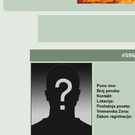
#596
Puno ime:
Broj poruka:
Kontakt:
Lokacija:
Poslednja poseta:
Vremenska Zona:
Datum registracije: