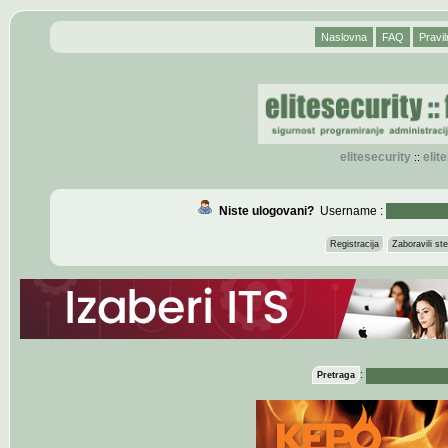
Naslovna
FAQ
Pravil
elitesecurity
eli
::
Niste ulogovani?
Username :
Registracija
Zaboravili s
:
Pretraga