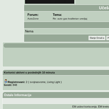
Učeš
Forum:
Tema:
AutoZone
Re: auto gas kvalitetan uredjaj
Nema
Slanje Email-a
P
Korisnici aktivni u poslednjih 10 minuta
Registrovani:
2 (
svojnasvome
,
Living Light
)
Gosti:
848
Ostale Informacije
EM uslovi koriscenja
. EM krei