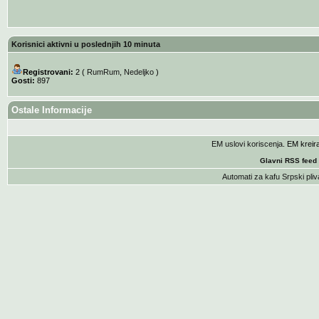
Korisnici aktivni u poslednjih 10 minuta
Registrovani:
2 (
RumRum
,
Nedeljko
)
Gosti:
897
Ostale Informacije
EM uslovi koriscenja
. EM krei
Glavni RSS feed
Automati za kafu
Srpski pliv