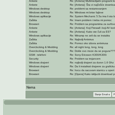
Ankete
Re: [Anketa] Multimedijalni programi ko
Ankete
Re: [Anketa]: Šta vi najčešće downlo
Windows desktop
Re: problemi sa restartovanjem
Windows desktop
Re: Windows mi brise fajlove
Windows aplikacije
Re: System Mechanic 5.5a ima li sta b
Zaštita
Re: Imam problem i treba mi pomoc
Browseri
Re: Problem sa programima za surfov
Ankete
Re: [Anketa]: Koji Firewall i koji AV korist
Ankete
Re: [Anketa]: Kako ste čuli za ES?
Windows aplikacije
Re: Winamp ne zeli da se instalira
Zaštita
Re: Najbolji Antivirus
Zaštita
Re: Pomoz oko izbora antivirusa
Overclocking & Modding
Re: all night long, long, long
Overclocking & Modding
Re: Dokle ovo moze da se pogura??
GSM - telefoni
Re: Sony Ericsson K300/K300i
Security
Re: Problem sa trojancem
Windows drajveri
Re: najbolji drajveri za duron 1.6 Ghz
Windows drajveri
Re: Da li instalirati drajvere za grafic
Browseri
Re: hocu da sacuvam stanicu u operi ili
Browseri
Re: [Opera] Kako iskljuciti download 
Nema
Slanje Email-a
P