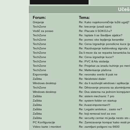
Učeš
Forum:
Tema:
Grejanje
Re: Kako najekonomičnije ložiti ugalj?
TechZone
Re: krecenje (uradi sam)
Vodič za posao
Re: Placate li SOKOJ-u?
TechZone
Re: Isplate li se štedljive sijalice?
TechZone
Re: pomoc oko lepljenja keramike
TechZone
Re: Cena Izgradnje porodicne kuce (p
TechZone
Re: Razdvajanje kablovskog signala: za n
TechZone
Da li moze da se reparira keramicka 
TechZone
Re: Cena izgradnje kuce?
TechZone
Re: PVC ili Alu stolarija
TechZone
Re: Projekat za izradu kuhinje po meri
TechZone
Re: Malterisanje plafona
Ergonomija
Re: neonsko svetlo ili pak ne
Zaštita
Re: Neizbrisivi dialer
Windows desktop
Re: da li razdvojiti windows i aplikacije n
TechZone
Re: Dihtovanje prozora sa aluminijum
Windows desktop
Re: Dva sistema na jednom kompjuteru -
Zaštita
Re: sistem mechanic 7 pro
Zaštita
Re: system folder on startup
Zaštita
Re: Avast-impotentan!!!
Zaštita
Re: Legalni antivirus , zasto ne?
Zaštita
Re: koji removal tool za ovo
Zaštita
Re: security centar mi javlja nesto sto a
PC Konfiguracije
Re: Zamrzavanje kompa/ kako resiti p
Video karte i monitori
Re: zamrljani poligoni na 6600