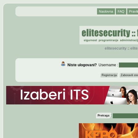
Naslovna
FAQ
Pravil
elitesecurity
eli
::
Niste ulogovani?
Username :
Registracija
Zaboravili s
:
Pretraga