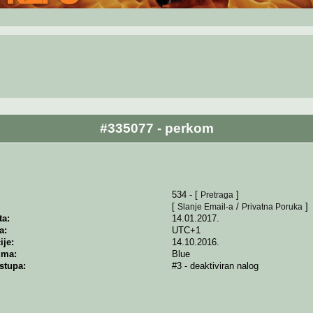
#335077 - perkom
534 - [
]
Pretraga
[
/
]
Slanje Email-a
Privatna Poruka
ta:
14.01.2017.
a:
UTC+1
ije:
14.10.2016.
uma:
Blue
stupa:
#3 - deaktiviran nalog