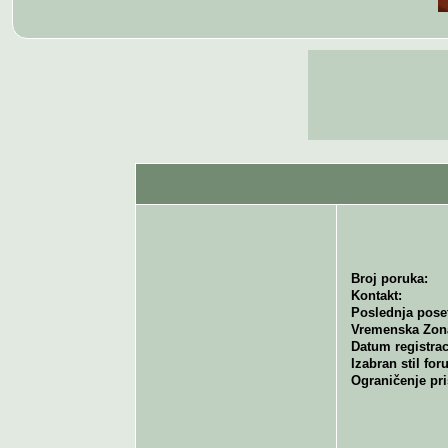
Broj poruka:
Kontakt:
Poslednja pose
Vremenska Zon
Datum registrac
Izabran stil for
Ograničenje pri