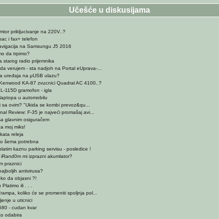
Učešće u diskusijama
tor prikljucivanje na 220V..?
ac i fax+ telefon
navigacija na Samsungu J5 2016
mo da trpimo?
 starog radio prijemnika
a verujem - sta nadjoh na Portal eUprava-...
a uređaja na μUSB ulazu?
 Kenwood KA-87 zvucnici Quadral AC 4100..?
L-115D gramofon - igla
laptopa u automobilu
ti sa ovim? "Ukida se kombi prevoz&qu...
al Review: F-35 je najveći promašaj avi...
sa glavnim osiguračem
za moj miks!
kata releja
io šema potrebna
latim kaznu parking servisu - posledice !
 iRand0m mi izprazni akumlator?
m praznici
ajboljih antivirusa?
eko da objasni ?!
latimo ili . . .
ampa, koliko će se promeniti spoljnja pol...
jenje u uticnici
680 - cudan kvar
o odabira