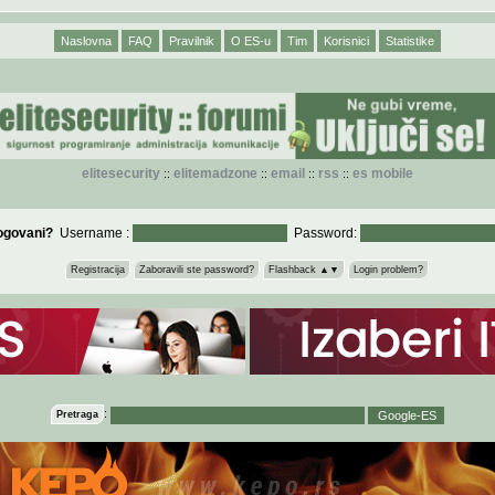
Naslovna
FAQ
Pravilnik
O ES-u
Tim
Korisnici
Statistike
elitesecurity
elitemadzone
email
rss
es mobile
::
::
::
::
logovani?
Username :
Password:
Registracija
Zaboravili ste password?
Flashback ▲▼
Login problem?
:
Pretraga