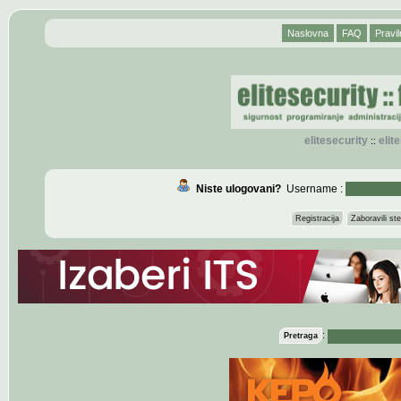
Naslovna
FAQ
Pravil
elitesecurity
eli
::
Niste ulogovani?
Username :
Registracija
Zaboravili s
:
Pretraga