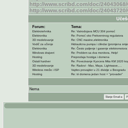
http://www.scribd.com/doc/24043068/
http://www.scribd.com/doc/24043720/
Učeš
Forum:
Tema:
Elektrotehnika
Re: Vatrodojava MCU 304 pomoć
Elektronika
Re: Pomoć oko Frekventnog regulatora
3D modelovanje
Re: CNC masine,elektronika
Vodič za učenje
Hidraulicna pumpa i cilindar (promjena smjer
Elektronika
Re: Često paljenje i gasenje elektromotora
Windows drajveri
Re: Problem sa dva monitora, Help!
Hosting
Preprodaja hostiga i domena
Ostali hardver
Re: Povezivanje Kyocera Mita KM 1620 kopi
3D modelovanje
Re: Radovi - Max, Maya, Lightwave,....
Wireless mreže i ISP
Vajrles provajder u 21 divizije u Beogradu
Hosting
Re: tri domena jedan host + "provader"
Nema
Slanje Email-a
P