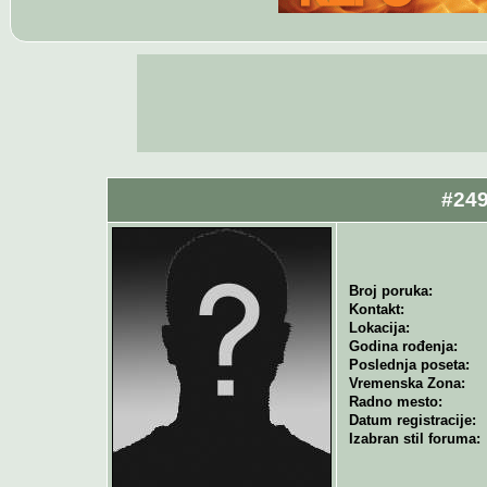
#249
Broj poruka:
Kontakt:
Lokacija:
Godina rođenja:
Poslednja poseta:
Vremenska Zona:
Radno mesto:
Datum registracije:
Izabran stil foruma: