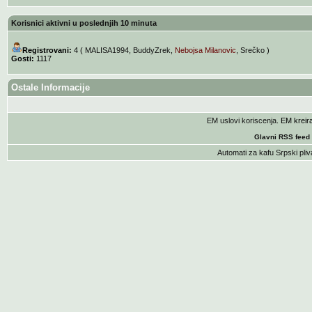
Korisnici aktivni u poslednjih 10 minuta
Registrovani:
4 (
MALISA1994
,
BuddyZrek
,
Nebojsa Milanovic
,
Srečko
)
Gosti:
1117
Ostale Informacije
EM uslovi koriscenja
. EM krei
Glavni RSS feed
Automati za kafu
Srpski pliv