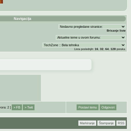
Navigacija
Brisanje liste
16
32
64
128
Lista poslednjih:
,
,
,
poruka.
vora: 2 ]
> FB
> Twit
Postavi temu
Odgovori
Markiranje
Štampanje
RSS