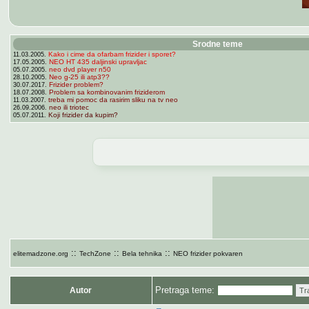
Srodne teme
Kako i cime da ofarbam frizider i sporet?
11.03.2005.
NEO HT 435 daljinski upravljac
17.05.2005.
neo dvd player n50
05.07.2005.
Neo g-25 ili atp3??
28.10.2005.
Frizider problem?
30.07.2017.
Problem sa kombinovanim friziderom
18.07.2008.
treba mi pomoc da rasirim sliku na tv neo
11.03.2007.
neo ili triotec
26.09.2006.
Koji frizider da kupim?
05.07.2011.
::
::
::
elitemadzone.org
TechZone
Bela tehnika
NEO frizider pokvaren
Pretraga teme:
Autor
Tr