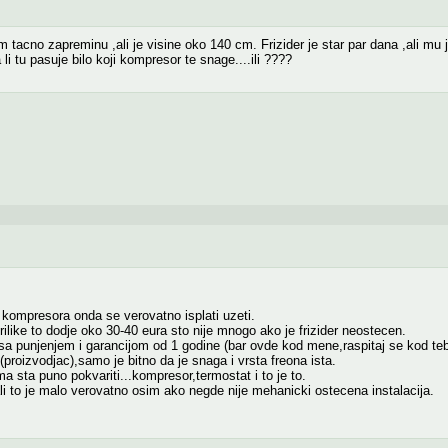
tacno zapreminu ,ali je visine oko 140 cm. Frizider je star par dana ,ali mu j
a li tu pasuje bilo koji kompresor te snage....ili ????
kompresora onda se verovatno isplati uzeti.
ilike to dodje oko 30-40 eura sto nije mnogo ako je frizider neostecen.
 punjenjem i garancijom od 1 godine (bar ovde kod mene,raspitaj se kod teb
(proizvodjac),samo je bitno da je snaga i vrsta freona ista.
ma sta puno pokvariti...kompresor,termostat i to je to.
i to je malo verovatno osim ako negde nije mehanicki ostecena instalacija.