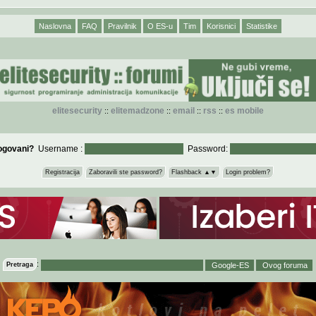
Naslovna
FAQ
Pravilnik
O ES-u
Tim
Korisnici
Statistike
elitesecurity
elitemadzone
email
rss
es mobile
::
::
::
::
logovani?
Username :
Password:
Registracija
Zaboravili ste password?
Flashback ▲▼
Login problem?
:
Pretraga