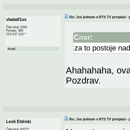
Re: Jos jednom o RTS TV pretplati -
vlada01us
Član broj: 2291
Poruke: 393
213.137.123.*
Citat:
za to postoje nad
Profil
Ahahahaha, ova 
Pozdrav.
Re: Jos jednom o RTS TV pretplati -
Lesli Eldridz
Član broj: 63727