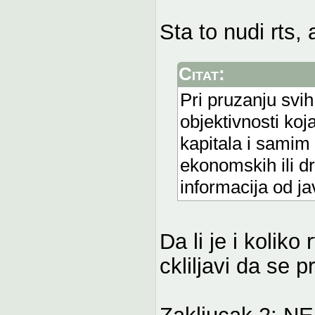
Sta to nudi rts, 
Citat:
Pri pruzanju svih
objektivnosti ko
kapitala i samim 
ekonomskih ili d
informacija od j
Da li je i kolik
ckliljavi da se p
Zakljucak 2: N