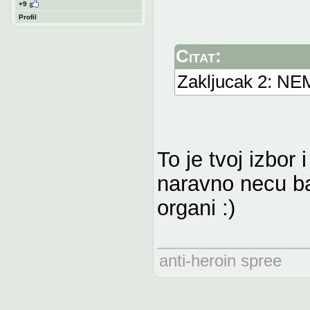
+9
Profil
Citat:
Zakljucak 2: NEM
To je tvoj izbor 
naravno necu bav
organi :)
anti-heroin spree