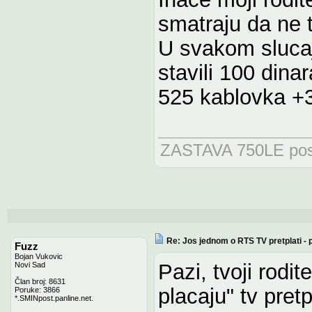
smatraju da ne t
U svakom slucaj
stavili 100 dinar
525 kablovka +3
ZASTAVA 750LE posle
Re: Jos jednom o RTS TV pretplati -
Fuzz
Bojan Vukovic
Pazi, tvoji rodi
Novi Sad
Član broj: 8631
placaju" tv pre
Poruke: 3866
*.SMINpost.panline.net.