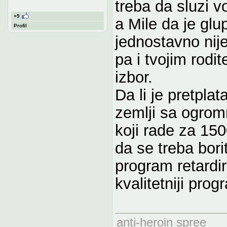
treba da sluzi v
+9
a Mile da je glu
Profil
jednostavno nije
pa i tvojim rodi
izbor.
Da li je pretpla
zemlji sa ogrom
koji rade za 1500
da se treba borit
program retardi
kvalitetniji prog
anti-heroin spree