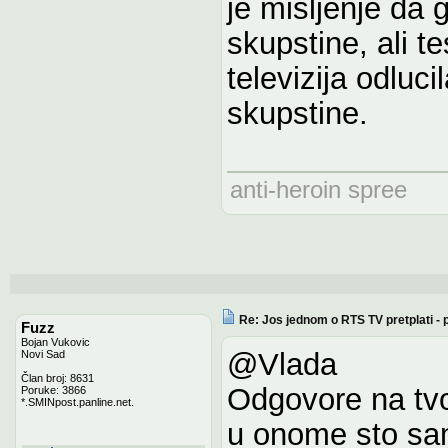
je misljenje da 
skupstine, ali t
televizija odluc
skupstine.
anti-heroin spree
Re: Jos jednom o RTS TV pretplati -
Fuzz
Bojan Vukovic
@Vlada
Novi Sad
Član broj: 8631
Odgovore na tvo
Poruke: 3866
*.SMINpost.panline.net.
u onome sto sa