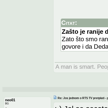
Citat:
Zašto je ranije 
Zato što smo rani
govore i da Deda
A man is smart. Peop
Re: Jos jednom o RTS TV pretplati -
neo01
BG