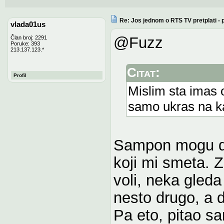
Re: Jos jednom o RTS TV pretplati -
vlada01us
@Fuzz
Član broj: 2291
Poruke: 393
213.137.123.*
Citat:
Profil
Mislim sta imas
samo ukras na kad
Sampon mogu da
koji mi smeta. Z
voli, neka gleda
nesto drugo, a d
Pa eto, pitao s