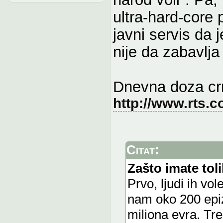
ultra-hard-core 
javni servis da j
nije da zabavlj
Dnevna doza cr
http://www.rts.c
Citat:
Zašto imate tol
Prvo, ljudi ih vo
nam oko 200 epiz
miliona evra. Tr