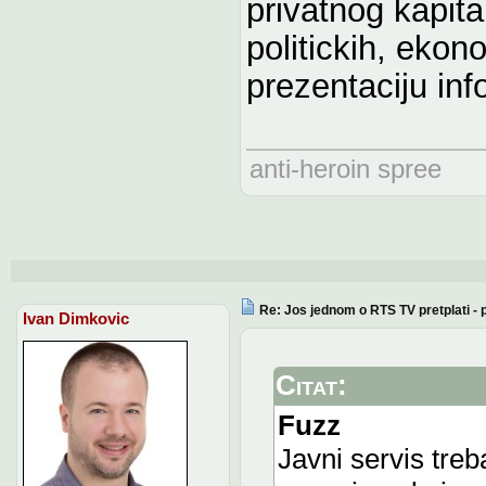
privatnog kapita
politickih, ekon
prezentaciju in
anti-heroin spree
Re: Jos jednom o RTS TV pretplati -
Ivan Dimkovic
Citat:
Fuzz
Javni servis tre