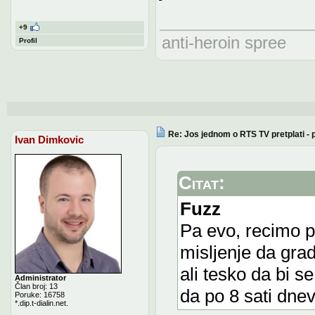
+9
anti-heroin spree
Profil
Re: Jos jednom o RTS TV pretplati -
Ivan Dimkovic
Citat:
Fuzz
Pa evo, recimo p
misljenje da grad
ali tesko da bi s
Administrator
Član broj: 13
da po 8 sati dnev
Poruke: 16758
*.dip.t-dialin.net.