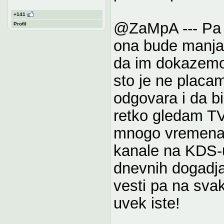
+141
@ZaMpA --- Pa v
Profil
ona bude manja 
da im dokazemo 
sto je ne plac
odgovara i da b
retko gledam TV
mnogo vremena,
kanale na KDS-u 
dnevnih dogadja
vesti pa na svak
uvek iste!