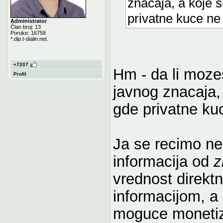
znacaja, a koje 
privatne kuce ne 
Administrator
Član broj: 13
Poruke: 16758
*.dip.t-dialin.net.
+7207
Hm - da li moze
Profil
javnog znacaja,
gde privatne kuc
Ja se recimo ne
informacija od
z
vrednost direkt
informacijom, a
moguce monetizo