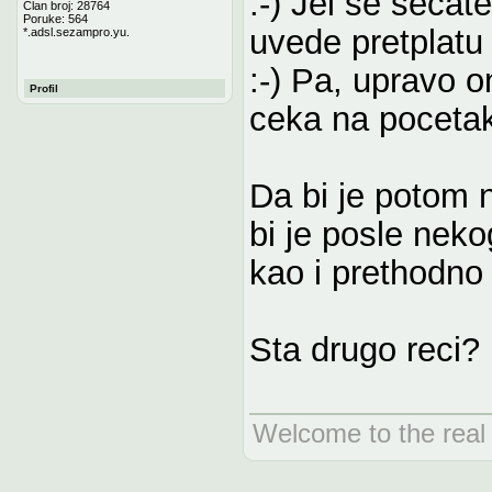
:-) Jel se secat
Član broj: 28764
Poruke: 564
uvede pretplatu 
*.adsl.sezampro.yu.
:-) Pa, upravo o
Profil
ceka na pocetak
Da bi je potom n
bi je posle neko
kao i prethodno 
Sta drugo reci? 
Welcome to the real 