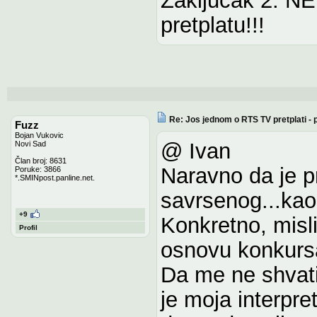
pretplatu!!!
Re: Jos jednom o RTS TV pretplati -
Fuzz
Bojan Vukovic
@ Ivan
Novi Sad
Član broj: 8631
Naravno da je p
Poruke: 3866
*.SMINpost.panline.net.
savrsenog...kao
+9
Konkretno, misl
Profil
osnovu konkurs
Da me ne shvati
je moja interpre