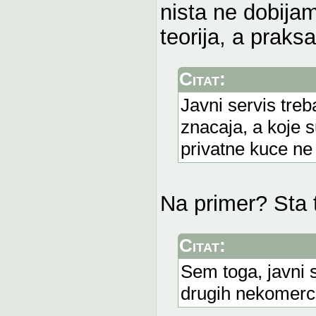
nista ne dobijam
teorija, a praksa
Citat:
Javni servis tre
znacaja, a koje 
privatne kuce ne 
Na primer? Sta t
Citat:
Sem toga, javni s
drugih nekomerci