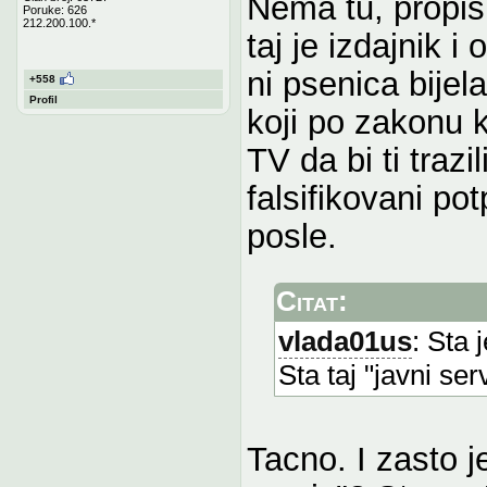
Nema tu, propisi
Poruke: 626
212.200.100.*
taj je izdajnik i
ni psenica bijel
+558
Profil
koji po zakonu 
TV da bi ti trazi
falsifikovani po
posle.
Citat:
vlada01us
: Sta 
Sta taj "javni s
Tacno. I zasto j