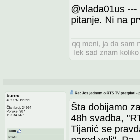
@vlada01us ---
pitanje. Ni na p
qq meni, ja da sam 
Tek sad znam koliko
Re: Jos jednom o RTS TV pretplati -
burex
46°05'N 19°39'E
Šta dobijamo za 
Član broj: 24964
Poruke: 987
48h svadba, "R
193.34.64.*
Tijanić se pravd
+680
narod voli". Pa,
Profil