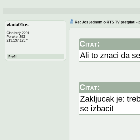
Re: Jos jednom o RTS TV pretplati -
vlada01us
Član broj: 2291
Poruke: 393
213.137.123.*
Citat:
Ali to znaci da se
Profil
Citat:
Zakljucak je: tre
se izbaci!