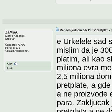
Re: Jos jednom o RTS TV pretplati -
ZaMpA
Marko Kaćanski
e Urkelele sad 
Srbistan
Član broj: 73700
mislim da je 30
Poruke: 171
*.dialup.neobee.net.
platim, ali kao 
+226
miliona evra m
Profil
2,5 miliona dom
pretplate, a gde
a ne proizvode e
para. Zakljucak 
pretplata a ne d