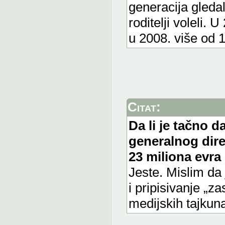
generacija gledal
roditelji voleli.
u 2008. više od 
Citat:
Da li je tačno d
generalnog dire
23 miliona evra
Jeste. Mislim d
i pripisivanje „z
medijskih tajkun