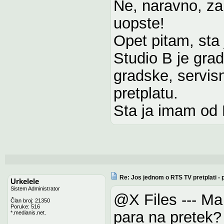
Ne, naravno, za
uopste!
Opet pitam, sta 
Studio B je grad
gradske, servisn
pretplatu.
Sta ja imam od
Re: Jos jednom o RTS TV pretplati -
Urkelele
Sistem Administrator
@X Files --- Ma
Član broj: 21350
Poruke: 516
para na pretek?
*.medianis.net.