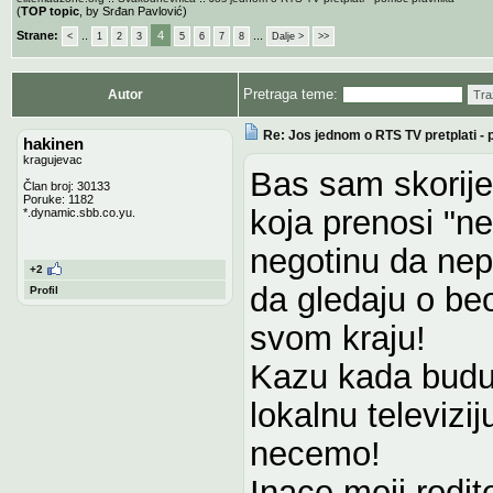
(
TOP topic
, by Srđan Pavlović)
Strane:
..
4
...
<
1
2
3
5
6
7
8
Dalje >
>>
Pretraga teme:
Autor
Tra
Re: Jos jednom o RTS TV pretplati -
hakinen
kragujevac
Bas sam skorije 
Član broj: 30133
Poruke: 1182
koja prenosi "neg
*.dynamic.sbb.co.yu.
negotinu da nepl
+2
da gledaju o be
Profil
svom kraju!
Kazu kada budu 
lokalnu televiz
necemo!
Inace moji rodite