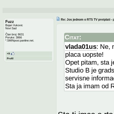
Re: Jos jednom o RTS TV pretplati -
Fuzz
Bojan Vukovic
Novi Sad
Član broj: 8631
Citat:
Poruke: 3866
*.SMINpost.panline.net.
vlada01us
: Ne, 
placa uopste!
+9
Profil
Opet pitam, sta j
Studio B je grads
servisne informac
Sta ja imam od