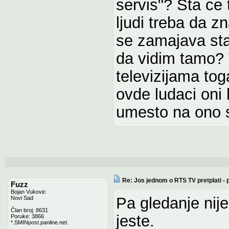
servis"? Sta ce t
ljudi treba da z
se zamajava sta
da vidim tamo? 
televizijama to
ovde ludaci oni 
umesto na ono s
Re: Jos jednom o RTS TV pretplati -
Fuzz
Bojan Vukovic
Pa gledanje nij
Novi Sad
Član broj: 8631
jeste.
Poruke: 3866
*.SMINpost.panline.net.