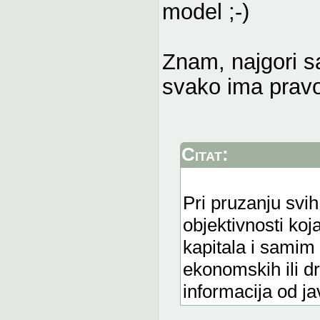
model ;-)
Znam, najgori s
svako ima pravo 
Citat:
Pri pruzanju svih
objektivnosti ko
kapitala i samim 
ekonomskih ili d
informacija od j