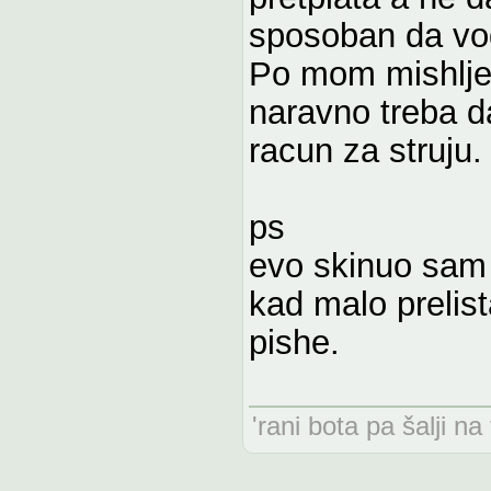
sposoban da vod
Po mom mishljenj
naravno treba d
racun za struju.
ps
evo skinuo sam 
kad malo prelis
pishe.
'rani bota pa šalji n