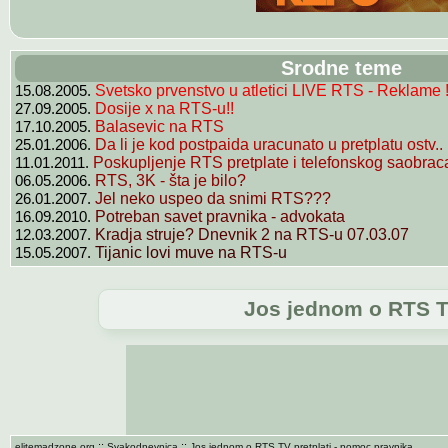
Srodne teme
15.08.2005.
Svetsko prvenstvo u atletici LIVE RTS - Reklame !
27.09.2005.
Dosije x na RTS-u!!
17.10.2005.
Balasevic na RTS
25.01.2006.
Da li je kod postpaida uracunato u pretplatu ostv..
11.01.2011.
Poskupljenje RTS pretplate i telefonskog saobraca
06.05.2006.
RTS, 3K - šta je bilo?
26.01.2007.
Jel neko uspeo da snimi RTS???
16.09.2010.
Potreban savet pravnika - advokata
12.03.2007.
Kradja struje? Dnevnik 2 na RTS-u 07.03.07
15.05.2007.
Tijanic lovi muve na RTS-u
Jos jednom o RTS TV
::
::
elitemadzone.org
Svakodnevnica
Jos jednom o RTS TV pretplati - pomoc pravnika