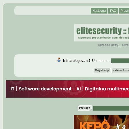
Naslovna
FAQ
Pravil
elitesecurity
eli
::
Niste ulogovani?
Username :
Registracija
Zaboravili s
:
Pretraga