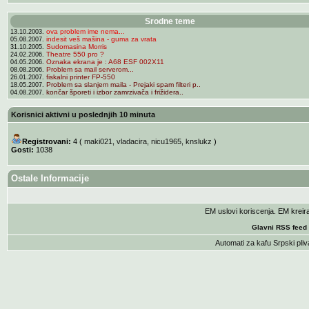
Srodne teme
ova problem ime nema...
13.10.2003.
indesit veš mašina - guma za vrata
05.08.2007.
Sudomasina Morris
31.10.2005.
Theatre 550 pro ?
24.02.2006.
Oznaka ekrana je : A68 ESF 002X11
04.05.2006.
Problem sa mail serverom...
08.08.2006.
fiskalni printer FP-550
26.01.2007.
Problem sa slanjem maila - Prejaki spam filteri p..
18.05.2007.
končar šporeti i izbor zamrzivača i frižidera..
04.08.2007.
Korisnici aktivni u poslednjih 10 minuta
Registrovani:
4 (
maki021
,
vladacira
,
nicu1965
,
knslukz
)
Gosti:
1038
Ostale Informacije
EM uslovi koriscenja
. EM krei
Glavni RSS feed
Automati za kafu
Srpski pliv