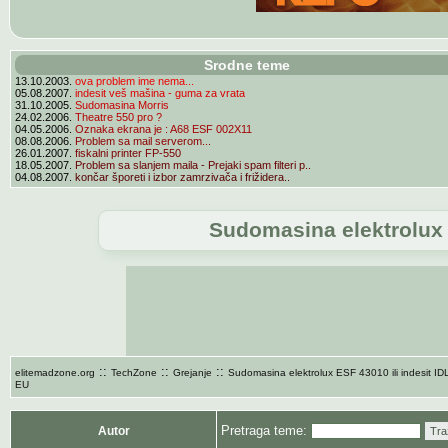
Srodne teme
13.10.2003.
ova problem ime nema...
05.08.2007.
indesit veš mašina - guma za vrata
31.10.2005.
Sudomasina Morris
24.02.2006.
Theatre 550 pro ?
04.05.2006.
Oznaka ekrana je : A68 ESF 002X11
08.08.2006.
Problem sa mail serverom...
26.01.2007.
fiskalni printer FP-550
18.05.2007.
Problem sa slanjem maila - Prejaki spam filteri p..
04.08.2007.
končar šporeti i izbor zamrzivača i frižidera..
Sudomasina elektrolux 
::
::
::
elitemadzone.org
TechZone
Grejanje
Sudomasina elektrolux ESF 43010 ili indesit ID
EU
Pretraga teme:
Autor
Tra