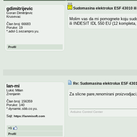
gdimitrijevic
Sudomasina elektrolux ESF 43010 ili
Goran Dimitrijevic
Krusevac
Molim vas da mi pomognete koju su
ili INDESIT IDL 550 EU (12 kompleta, 
Član broj: 66683
Poruke: 19
*.adsl-1.sezampro.yu.
Profil
Re: Sudomasina elektrolux ESF 43010
lan-mi
Lukic Milan
Za slicne pare,renomirani proizvodjac
Zrenjanin
Član broj: 156359
Poruke: 140
*.dynamic.sbb.co.yu.
Arduino Control Center
Sajt:
https://lanmisoft.com
+1
Profil