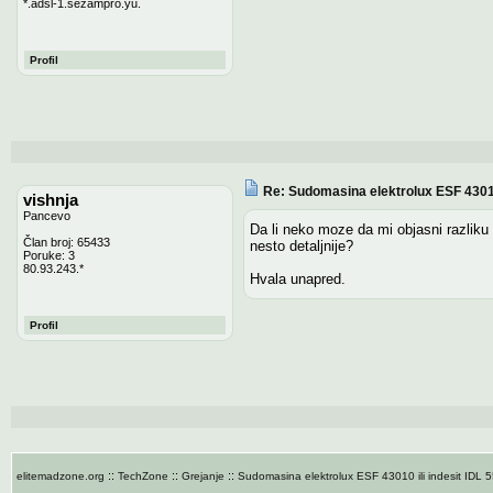
*.adsl-1.sezampro.yu.
Profil
Re: Sudomasina elektrolux ESF 43010
vishnja
Pancevo
Da li neko moze da mi objasni razliku
Član broj: 65433
nesto detaljnije?
Poruke: 3
80.93.243.*
Hvala unapred.
Profil
::
::
::
elitemadzone.org
TechZone
Grejanje
Sudomasina elektrolux ESF 43010 ili indesit IDL 