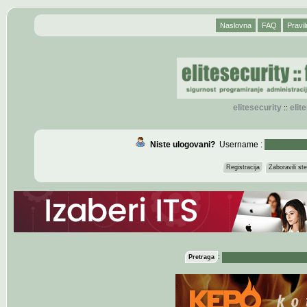
Naslovna
FAQ
Pravil
elitesecurity
eli
::
Niste ulogovani?
Username :
Registracija
Zaboravili s
:
Pretraga