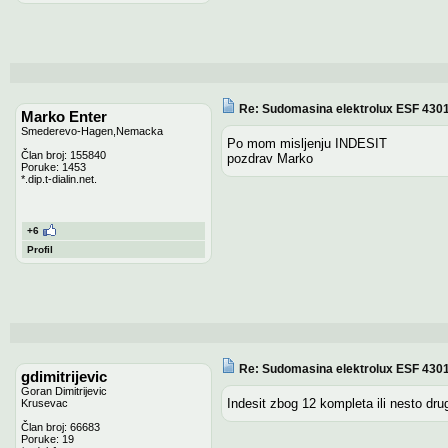
Re: Sudomasina elektrolux ESF 43010
Marko Enter
Smederevo-Hagen,Nemacka
Po mom misljenju INDESIT
Član broj: 155840
pozdrav Marko
Poruke: 1453
*.dip.t-dialin.net.
+6
Profil
Re: Sudomasina elektrolux ESF 43010
gdimitrijevic
Goran Dimitrijevic
Indesit zbog 12 kompleta ili nesto dru
Krusevac
Član broj: 66683
Poruke: 19