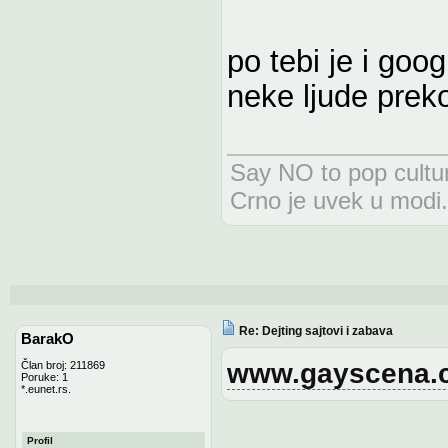
po tebi je i goog
neke ljude preko
Say NO to pop cultur
Crno je uvek u modi.
Re: Dejting sajtovi i zabava
BarakO
www.gayscena.
Član broj: 211869
Poruke: 1
*.eunet.rs.
Profil