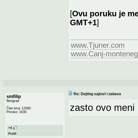
[
Ovu poruku je me
GMT+1
]
www.Tjuner.com
www.Canj-monteneg
Re: Dejting sajtovi i zabava
smfilip
Beograd
zasto ovo meni 
Član broj: 12580
Poruke: 1630
+4
Profil