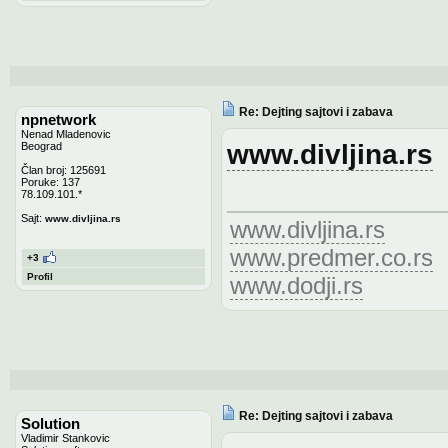
Re: Dejting sajtovi i zabava
npnetwork
Nenad Mladenovic
www.divljina.rs
Beograd
Član broj: 125691
Poruke: 137
78.109.101.*
Sajt:
www.divljina.rs
www.divljina.rs
www.predmer.co.rs
+3
Profil
www.dodji.rs
Re: Dejting sajtovi i zabava
Solution
Vladimir Stankovic