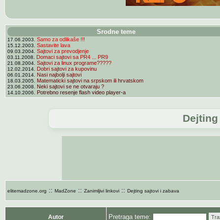
Srodne teme
Samo za odlikaše !!!
17.06.2003.
Sastavite lava
15.12.2003.
Sajtovi za prevodjenje
09.03.2004.
Domaci sajtovi sa PR4 ... PR9
03.11.2008.
Sajtovi za linux programe?????
21.08.2004.
Dobri sajtovi za kupovinu
12.02.2014.
Nasi najbolji sajtovi
06.01.2014.
Matematicki sajtovi na srpskom ili hrvatskom
18.03.2005.
Neki sajtovi se ne otvaraju ?
23.06.2008.
Potrebno resenje flash video player-a
14.10.2006.
Dejting
::
::
::
elitemadzone.org
MadZone
Zanimljivi linkovi
Dejting sajtovi i zabava
Pretraga teme:
Autor
Tra