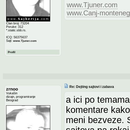
www.Tjuner.com
www.Canj-monteneg
Član broj: 73204
Poruke: 312
*.static.sbb.rs.
ICQ: 56375637
Sajt:
www.Tjuner.com
Profil
Re: Dejting sajtovi i zabava
zrnoo
Vukašin
a ici po temama
dizajn, programiranje
Beograd
komentare kako 
meni bezveze. S
sajtova pa roka