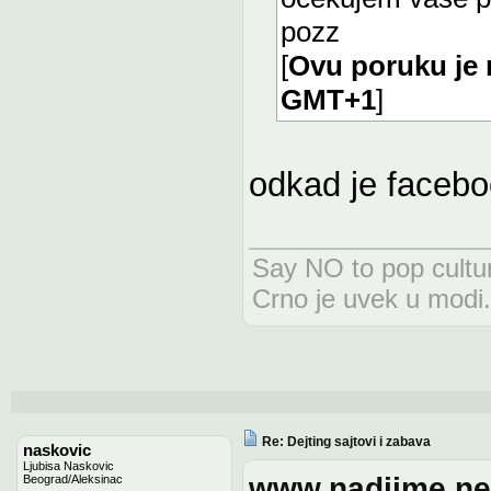
pozz
[
Ovu poruku je 
GMT+1
]
odkad je faceboo
Say NO to pop cultur
Crno je uvek u modi.
Re: Dejting sajtovi i zabava
naskovic
Ljubisa Naskovic
www.nadjime.ne
Beograd/Aleksinac