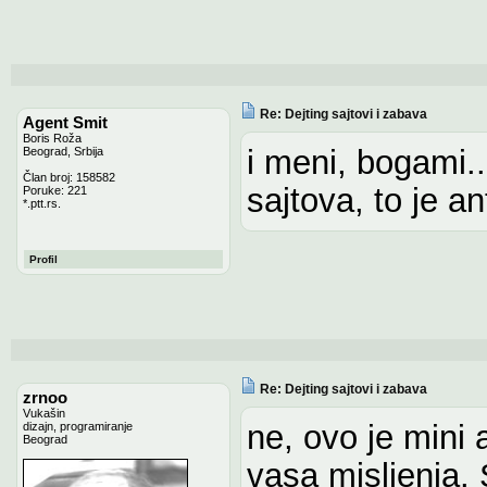
Re: Dejting sajtovi i zabava
Agent Smit
Boris Roža
i meni, bogami.
Beograd, Srbija
Član broj: 158582
sajtova, to je a
Poruke: 221
*.ptt.rs.
Profil
Re: Dejting sajtovi i zabava
zrnoo
Vukašin
ne, ovo je mini
dizajn, programiranje
Beograd
vasa misljenja.