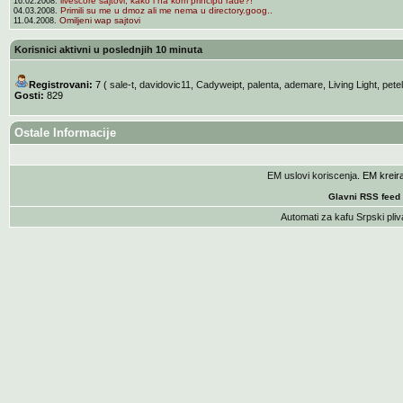
livescore sajtovi, kako i na kom principu rade?!
16.02.2008.
Primili su me u dmoz ali me nema u directory.goog..
04.03.2008.
Omiljeni wap sajtovi
11.04.2008.
Korisnici aktivni u poslednjih 10 minuta
Registrovani:
7 (
sale-t
,
davidovic11
,
Cadyweipt
,
palenta
,
ademare
,
Living Light
,
pete
Gosti:
829
Ostale Informacije
EM uslovi koriscenja
. EM krei
Glavni RSS feed
Automati za kafu
Srpski pliv