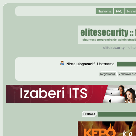
Naslovna
FAQ
Pravil
elitesecurity
eli
::
Niste ulogovani?
Username :
Registracija
Zaboravili s
:
Pretraga