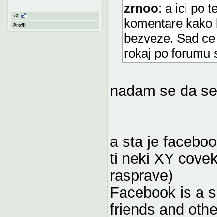
zrnoo
: a ici po
+3
komentare kako b
Profil
bezveze. Sad ce 
rokaj po forumu 
nadam se da se
a sta je faceboo
ti neki XY covek
rasprave)
Facebook is a so
friends and oth