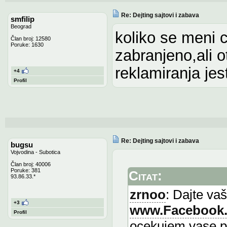
Re: Dejting sajtovi i zabava
smfilip
Beograd
koliko se meni c
Član broj: 12580
Poruke: 1630
zabranjeno,ali 
reklamiranja jes
+4
Profil
Re: Dejting sajtovi i zabava
bugsu
Vojvodina - Subotica
Član broj: 40006
Poruke: 381
Citat:
93.86.33.*
zrnoo
: Dajte va
+3
www.Facebook
Profil
ocekujem vase p