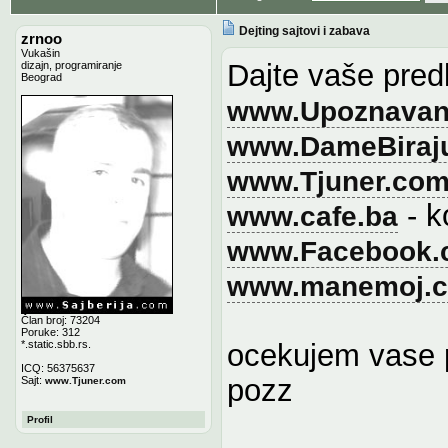
Dejting sajtovi i zabava
zrnoo
Vukašin
Dajte vaše pred
dizajn, programiranje
Beograd
www.Upoznavanj
www.DameBiraju
www.Tjuner.co
- ko
www.cafe.ba
www.Facebook.
www.manemoj.
Član broj: 73204
Poruke: 312
*.static.sbb.rs.
ocekujem vase 
ICQ: 56375637
pozz
Sajt:
www.Tjuner.com
Profil