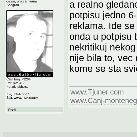
a realno gledano
dizajn, programiranje
Beograd
potpisu jedno 6-
reklama. Ide se 
onda u potpisu be
nekritikuj nekog
nije bila to, vec
kome se sta svi
Član broj: 73204
Poruke: 312
*.static.sbb.rs.
www.Tjuner.com
ICQ: 56375637
Sajt:
www.Tjuner.com
www.Canj-monteneg
Profil