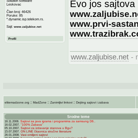
Evo jos sajtova
Solution software
Leskovac
www.zaljubise.n
Član broj: 46426
Poruke: 85
*.dynamic.isp.telekom.rs.
www.prvi-sastan
Sajt:
www.zaljubise.net
www.trazibrak.
Profil
www.zaljubise.net
- 
::
::
::
elitemadzone.org
MadZone
Zanimljivi linkovi
Dejting sajtovi i zabava
Srodne teme
Sajtovi sa java igrama i programima za samsung D6..
16.11.2006.
''100% Zabava''
16.02.2007.
Sajtovi za izdavanje stanova u Bgu?
05.10.2007.
ON LINE čitaonica stručne literature
15.07.2007.
Vasi omiljeni sajtovi
26.01.2008.