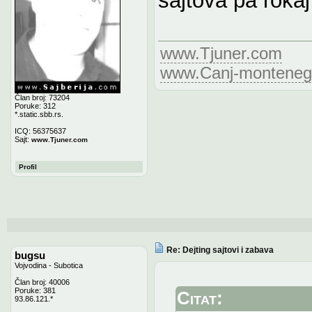
www.Tjuner.com
www.Canj-monteneg
Član broj: 73204
Poruke: 312
*.static.sbb.rs.
ICQ: 56375637
Sajt:
www.Tjuner.com
Profil
Re: Dejting sajtovi i zabava
bugsu
Vojvodina - Subotica
Član broj: 40006
Poruke: 381
Citat:
93.86.121.*