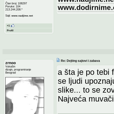
Član broj: 108297
www.dodirnime
Poruke: 104
213.244.208.*
Sajt:
www.nadjime.net
+1
Profil
Re: Dejting sajtovi i zabava
zrnoo
Vukašin
a šta je po tebi
dizajn, programiranje
Beograd
se ljudi upoznaj
slike... to se zo
Najveća muvačin