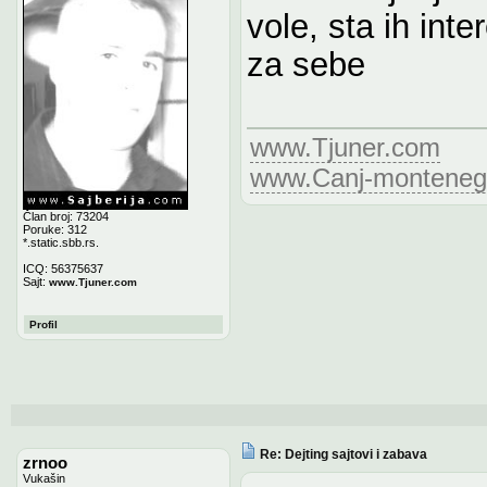
vole, sta ih inte
za sebe
www.Tjuner.com
www.Canj-monteneg
Član broj: 73204
Poruke: 312
*.static.sbb.rs.
ICQ: 56375637
Sajt:
www.Tjuner.com
Profil
Re: Dejting sajtovi i zabava
zrnoo
Vukašin