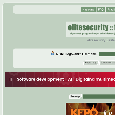
Naslovna
FAQ
Pravil
elitesecurity
eli
::
Niste ulogovani?
Username :
Registracija
Zaboravili s
:
Pretraga