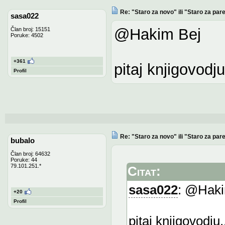
Re: "Staro za novo" ili "Staro za pare
sasa022
@Hakim Bej
Član broj: 15151
Poruke: 4502
+361
pitaj knjigovodju
Profil
Re: "Staro za novo" ili "Staro za pare
bubalo
Član broj: 64632
Poruke: 44
79.101.251.*
Citat:
sasa022
: @Haki
+20
Profil
pitaj knjigovodju.