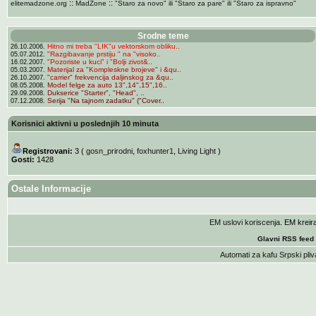
::
::
elitemadzone.org
MadZone
"Staro za novo" ili "Staro za pare" ili "Staro za ispravno"
Srodne teme
Hitno mi treba "LIK"u vektorskom obliku..
26.10.2006.
"Razgibavanje prstiju " na "visoko..
05.07.2012.
"Pozoriste u kuci" i "Bolji zivot&..
16.02.2007.
Materijal za "Kompleskne brojeve" i &qu..
05.03.2007.
"carrier" frekvencija daljinskog za &qu..
26.10.2007.
Model felge za auto 13",14",15",16..
08.05.2008.
Dukserice "Starter", "Head", ..
29.09.2008.
Serija "Na tajnom zadatku" ("Cover..
07.12.2008.
Korisnici aktivni u poslednjih 10 minuta
Registrovani:
3 (
gosn_prirodni
,
foxhunter1
,
Living Light
)
Gosti:
1428
Ostale Informacije
EM uslovi koriscenja
. EM krei
Glavni RSS feed
Automati za kafu
Srpski pliv