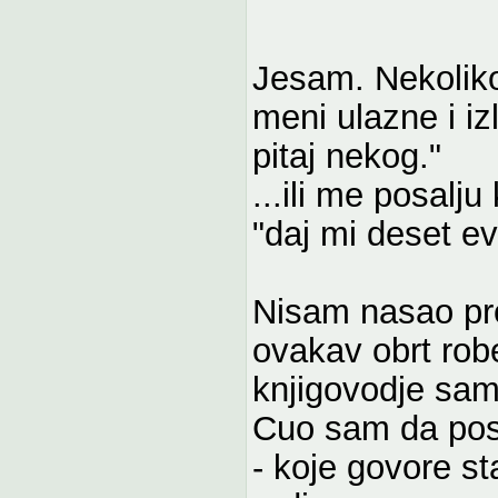
Jesam. Nekoliko
meni ulazne i iz
pitaj nekog."
...ili me posalju
"daj mi deset evr
Nisam nasao pro
ovakav obrt rob
knjigovodje sa
Cuo sam da post
- koje govore 