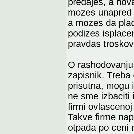
predajes, a nov
mozes unapred od
a mozes da pla
podizes isplacen
pravdas troskov
O rashodovanju o
zapisnik. Treba 
prisutna, mogu i
ne sme izbaciti 
firmi ovlascenoj
Takve firme nap
otpada po ceni 