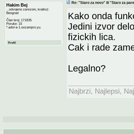
Re: "Staro za novo" ili "Staro za pare
Hakim Bej
...odvojeno zarezom, kratko):
Kako onda funkc
Beograd
Član broj: 171835
Jedini izvor del
Poruke: 15
*.adsl-a-1.sezampro.yu.
fizickih lica.
Profil
Cak i rade zame
Legalno?
Najbrzi, Najlepsi, Naj