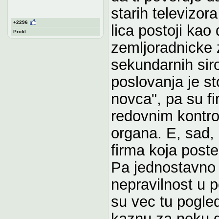
starih televizor
+2296
lica postoji kao
Profil
zemljoradnicke z
sekundarnih sir
poslovanja je s
novca", pa su f
redovnim kontro
organa. E, sad, 
firma koja poste
Pa jednostavno 
nepravilnost u p
su vec tu pogle
kaznu za neku glu