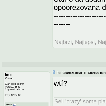
opoorezovana d
----------------------
-------
Najbrzi, Najlepsi, Naj
Re: "Staro za novo" ili "Staro za pare
bttp
Vračar
wtf?
Član broj: 48840
Poruke: 1539
*.dynamic.sbb.rs.
ICQ: 8285806
Sell 'crazy' some pla
+155