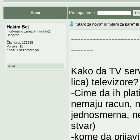
Pretraga teme:
Autor
Tra
"Staro za novo" ili "Staro za pare" il
Hakim Bej
...odvojeno zarezom, kratko):
----------------------
Beograd
Član broj: 171835
-------
Poruke: 15
*.adsl-1.sezampro.yu.
Profil
Kako da TV servi
lica) televizore?
-Cime da ih plat
nemaju racun, n
jednosmerna, ne
stvar)
-kome da prijav