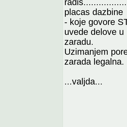
radis...........
placas dazbine
- koje govore STA
uvede delove u 
zaradu.
Uzimanjem porez
zarada legalna.
...valjda...