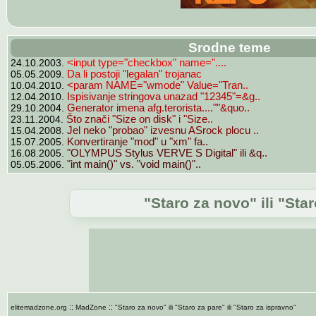
Srodne teme
24.10.2003.
<input type="checkbox" name="....
05.05.2009.
Da li postoji "legalan" trojanac
10.04.2010.
<param NAME="wmode" Value="Tran..
12.04.2010.
Ispisivanje stringova unazad "12345"=&g..
29.10.2004.
Generator imena afg.terorista....""&quo..
23.11.2004.
Što znači "Size on disk" i "Size..
15.04.2008.
Jel neko "probao" izvesnu ASrock plocu ..
15.07.2005.
Konvertiranje "mod" u "xm" fa..
16.08.2005.
"OLYMPUS Stylus VERVE S Digital" ili &q..
05.05.2006.
"int main()" vs. "void main()"..
"Staro za novo" ili "Star
::
::
elitemadzone.org
MadZone
"Staro za novo" ili "Staro za pare" ili "Staro za ispravno"