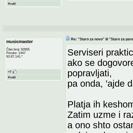
Profil
Re: "Staro za novo" ili "Staro za pare
musicmaster
Serviseri prakti
Član broj: 50955
Poruke: 1447
93.87.141.*
ako se dogovore
popravljati,
+7
Profil
pa onda, 'ajde 
Platja ih kesho
Zatim uzme i raz
a ono shto ostan