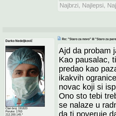
Najbrzi, Najlepsi, Naj
Re: "Staro za novo" ili "Staro za pare
Darko Nedeljković
Ajd da probam ja
Kao pausalac, t
predao kao paza
ikakvih ogranice
novac koji si ispl
Ono sto tebi tre
se nalaze u radnj
Član broj: 191820
da ti poveruje d
Poruke: 1763
212.200.145.*