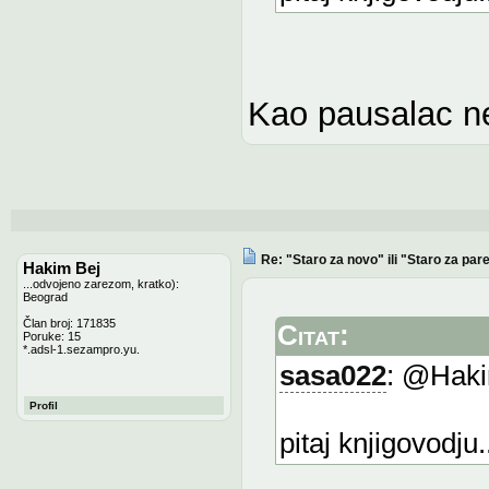
Kao pausalac ne
Re: "Staro za novo" ili "Staro za pare
Hakim Bej
...odvojeno zarezom, kratko):
Beograd
Član broj: 171835
Citat:
Poruke: 15
*.adsl-1.sezampro.yu.
sasa022
: @Haki
Profil
pitaj knjigovodju.