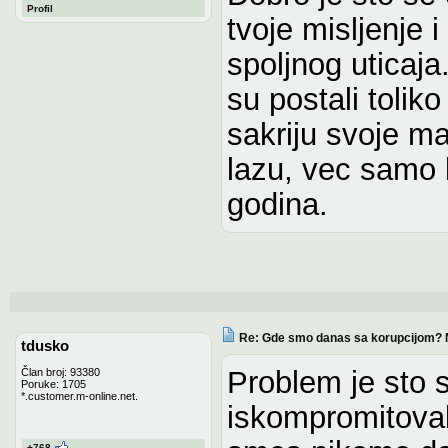
Profil
tvoje misljenje 
spoljnog uticaja
su postali tolik
sakriju svoje ma
lazu, vec samo 
godina.
Re: Gde smo danas sa korupcijom? 
tdusko
Problem je sto 
Član broj: 93380
Poruke: 1705
*.customer.m-online.net.
iskompromitovali
+768