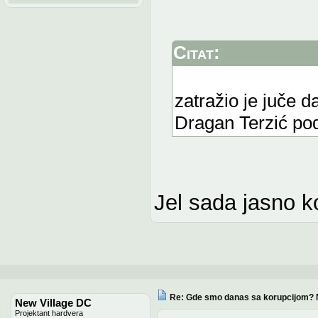
Citat:
zatražio je juče 
Dragan Terzić podn
Jel sada jasno ko
Re: Gde smo danas sa korupcijom? 
New Village DC
Projektant hardvera