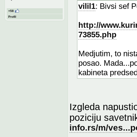
vilil1
: Bivsi sef
+58
Profil
http://www.kurir
73855.php
Medjutim, to nis
posao. Mada...po
kabineta predsedni
Izgleda napusti
poziciju savetni
info.rs/m/ves..