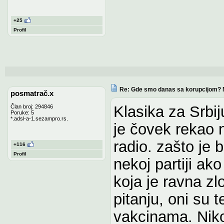
+25
Profil
Re: Gde smo danas sa korupcijom? 
posmatrač.x
Klasika za Srbij
Član broj: 294846
Poruke: 5
*.adsl-a-1.sezampro.rs.
je čovek rekao n
radio. zašto je bi
+116
Profil
nekoj partiji ak
koja je ravna zl
pitanju, oni su 
vakcinama. Nik