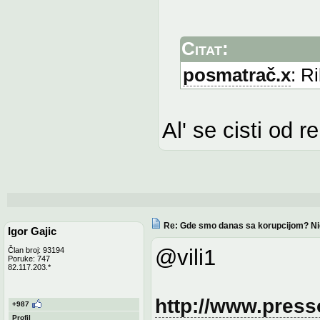
Citat:
posmatrač.x
: R
Al' se cisti od re
Re: Gde smo danas sa korupcijom? N
Igor Gajic
@vili1
Član broj: 93194
Poruke: 747
82.117.203.*
http://www.presso
+987
Profil