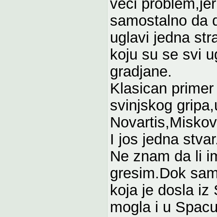
veci problem,je
samostalno da 
uglavi jedna str
koju su se svi u
gradjane.
Klasican primer
svinjskog gripa,
Novartis,Miskovi
I jos jedna stvar
Ne znam da li i
gresim.Dok sam 
koja je dosla i
mogla i u Spacu 