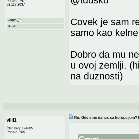
Poruke: 747
82.117.203.*
Covek je sam re
+987
Profil
samo kao kelner
Dobro da mu neki
u ovoj zemlji. (h
na duznosti)
Re: Gde smo danas sa korupcijom? 
vilil1
Član broj: 174605
Poruke: 765
Citat: