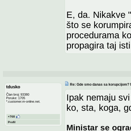
E, da. Nikakve 
što se korumpira
procedurama koje
propagira taj is
Re: Gde smo danas sa korupcijom? 
tdusko
Ipak nemaju svi
Član broj: 93380
Poruke: 1705
*.customer.m-online.net.
ko, sta, koga, g
+768
Profil
Ministar se ogra