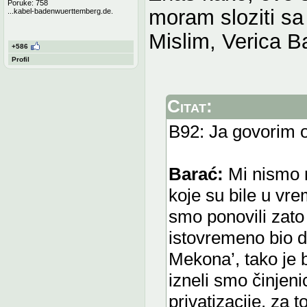
Poruke: 758
moram sloziti s
...kabel-badenwuerttemberg.de.
Mislim, Verica B
+586
Profil
Citat:
B92: Ja govorim 
Barać:
Mi nismo ni
koje su bile u vre
smo ponovili zato 
istovremeno bio di
Mekona’, tako je b
izneli smo činjen
privatizacije, za 