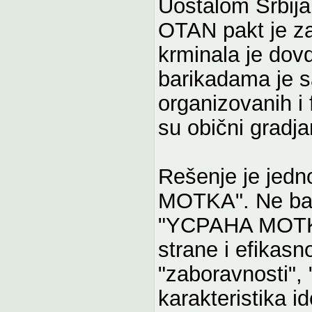
Uostalom Srbija
OTAN pakt je za
krminala je dov
barikadama je s
organizovanih i 
su obični gradja
Rešenje je jed
MOTKA". Ne bati
"YCPAHA MOTKA
strane i efikasn
"zaboravnosti", 
karakteristika i