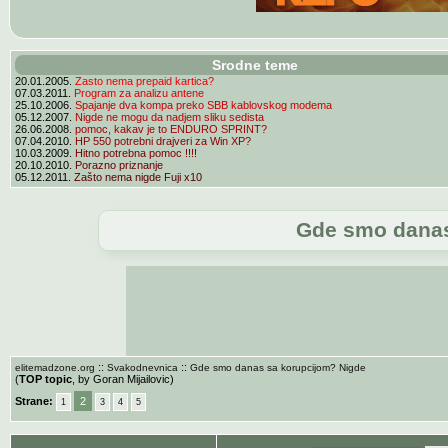
Srodne teme
20.01.2005.
Zasto nema prepaid kartica?
07.03.2011.
Program za analizu antene
25.10.2006.
Spajanje dva kompa preko SBB kablovskog modema
05.12.2007.
Nigde ne mogu da nadjem sliku sedista
26.06.2008.
pomoc, kakav je to ENDURO SPRINT?
07.04.2010.
HP 550 potrebni drajveri za Win XP?
10.03.2009.
Hitno potrebna pomoc !!!!
20.10.2010.
Porazno priznanje
05.12.2011.
Zašto nema nigde Fuji x10
Gde smo danas
::
::
elitemadzone.org
Svakodnevnica
Gde smo danas sa korupcijom? Nigde
(
TOP topic
, by Goran Mijailovic)
Strane:
2
1
3
4
5