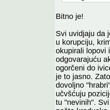
Bitno je!
Svi uvidjaju da 
u korupciju, krim
okupirali lopovi 
odgovarajuću akc
ogorčeni do ivi
je to jasno. Zat
dovoljno "hrabri
učvšćuju pozicij
tu "nevinih". Sv