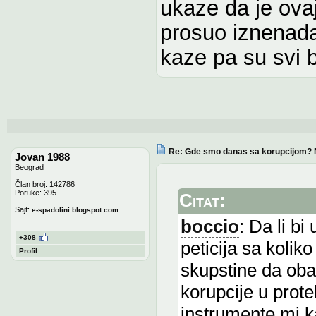
ukaze da je ova
prosuo iznenada
kaze pa su svi b
Re: Gde smo danas sa korupcijom? 
Jovan 1988
Beograd
Član broj: 142786
Poruke: 395
Citat:
Sajt:
e-spadolini.blogspot.com
boccio
: Da li b
+308
peticija sa kolik
Profil
skupstine da obav
korupcije u prote
instrumente mi k