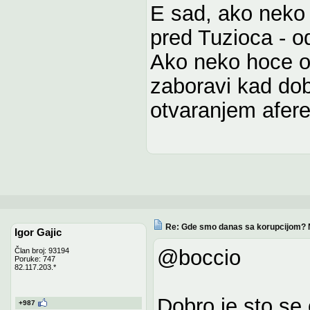
E sad, ako neko
pred Tuzioca - od
Ako neko hoce op
zaboravi kad dobi
otvaranjem afere
Re: Gde smo danas sa korupcijom? 
Igor Gajic
@boccio
Član broj: 93194
Poruke: 747
82.117.203.*
Dobro je sto se 
+987