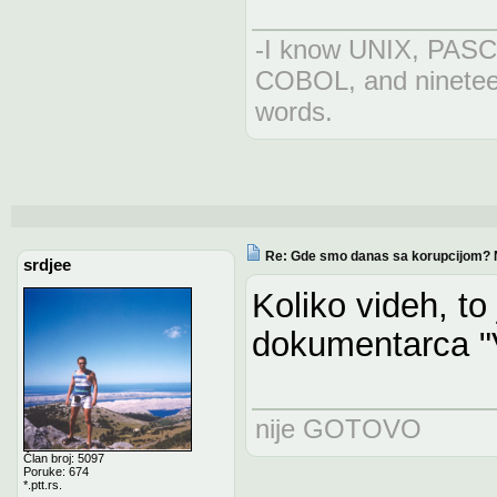
-I know UNIX, PAS
COBOL, and nineteen
words.
Re: Gde smo danas sa korupcijom? 
srdjee
Koliko videh, to
dokumentarca "Vi
nije GOTOVO
Član broj: 5097
Poruke: 674
*.ptt.rs.