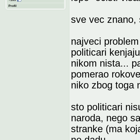
Profil
sve vec znano, 
najveci problem 
politicari kenjaj
nikom nista... p
pomerao rokove z
niko zbog toga 
sto politicari n
naroda, nego s
stranke (ma koja
ne dadu...