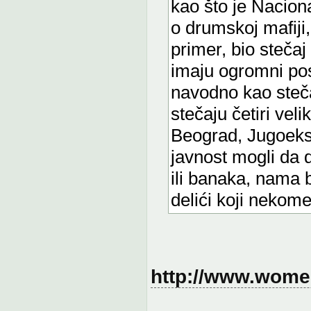
kao što je Naciona
o drumskoj mafiji,
primer, bio stečaj
imaju ogromni pos
navodno kao stečaj
stečaju četiri ve
Beograd, Jugoeksp
javnost mogli da 
ili banaka, nama 
delići koji nekom
http://www.women