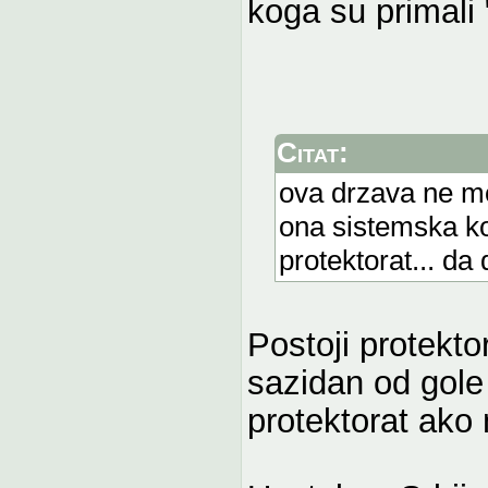
koga su primali 
Citat:
ova drzava ne mo
ona sistemska kor
protektorat... d
Postoji protekto
sazidan od gole
protektorat ako 