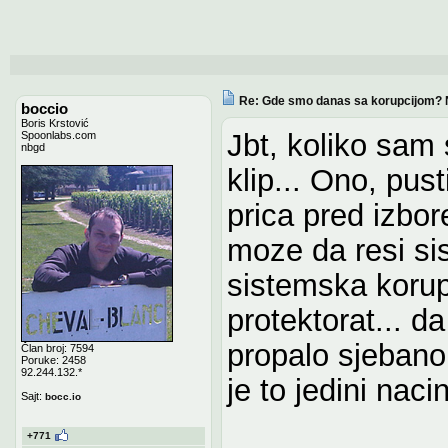
Re: Gde smo danas sa korupcijom? 
boccio
Boris Krstović
Jbt, koliko sa
Spoonlabs.com
nbgd
klip... Ono, pust
prica pred izbor
moze da resi si
sistemska korupc
protektorat... 
propalo sjebano
Član broj: 7594
Poruke: 2458
92.244.132.*
je to jedini nac
Sajt:
bocc.io
+771