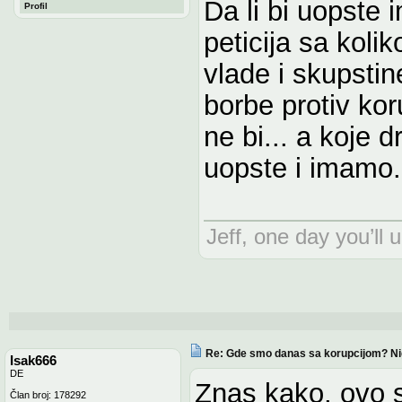
Da li bi uopste 
Profil
peticija sa koli
vlade i skupstin
borbe protiv kor
ne bi... a koje 
uopste i imamo...
Jeff, one day you’ll 
Re: Gde smo danas sa korupcijom? N
Isak666
DE
Znas kako, ovo s
Član broj: 178292