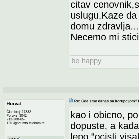
citav cenovnik,s
uslugu.Kaze da
domu zdravlja...
Necemo mi stici
be happy
Re: Gde smo danas sa korupcijom? 
Horvat
kao i obicno, pol
Član broj: 17332
Poruke: 3042
212-200-65-
dopuste, a kada
125.3gnet.mts.telekom.rs.
lepo "ocisti visak
+165