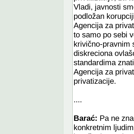
Vladi, javnosti sm
podložan korupciji
Agencija za priva
to samo po sebi v
krivično-pravnim s
diskreciona ovlašć
standardima znati 
Agencija za privat
privatizacije.
....
Barać:
Pa ne znam
konkretnim ljudim