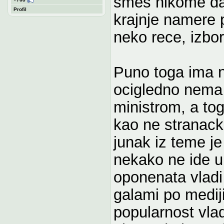
smes nikome da 
Profil
krajnje namere p
neko rece, izbori
Puno toga ima n
ocigledno nema
ministrom, a to
kao ne stranacku
junak iz teme j
nekako ne ide u 
oponenata vladi 
galami po medij
popularnost vla