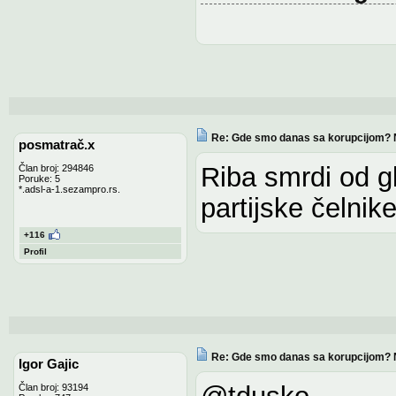
Re: Gde smo danas sa korupcijom? 
posmatrač.x
Riba smrdi od gl
Član broj: 294846
Poruke: 5
*.adsl-a-1.sezampro.rs.
partijske čelnike
+116
Profil
Re: Gde smo danas sa korupcijom? 
Igor Gajic
@tdusko
Član broj: 93194