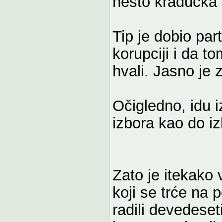
nešto kraducka i
Tip je dobio par
korupciji i da t
hvali. Jasno je 
Očigledno, idu i
izbora kao do izb
Zato je itekako 
koji se trće na 
radili devedeseti