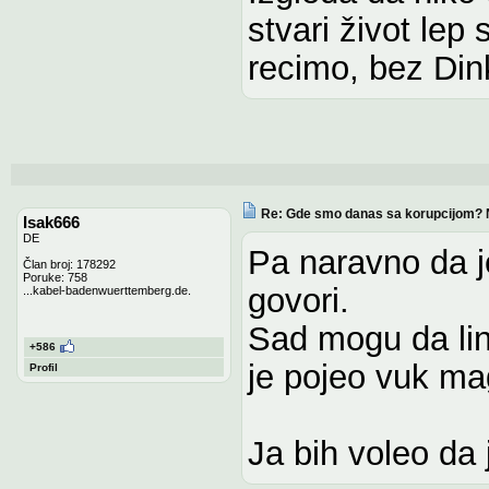
stvari život lep
recimo, bez Din
Re: Gde smo danas sa korupcijom? 
Isak666
DE
Pa naravno da je
Član broj: 178292
Poruke: 758
govori.
...kabel-badenwuerttemberg.de.
Sad mogu da link
+586
je pojeo vuk ma
Profil
Ja bih voleo da 