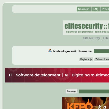
Naslovna
FAQ
Pravil
elitesecurity
eli
::
Niste ulogovani?
Username :
Registracija
Zaboravili s
:
Pretraga