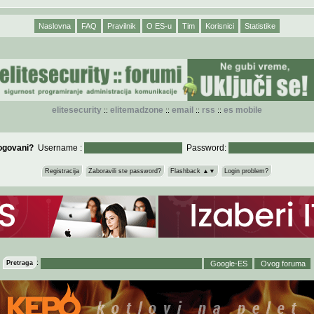
Naslovna
FAQ
Pravilnik
O ES-u
Tim
Korisnici
Statistike
elitesecurity
elitemadzone
email
rss
es mobile
::
::
::
::
logovani?
Username :
Password:
Registracija
Zaboravili ste password?
Flashback ▲▼
Login problem?
:
Pretraga