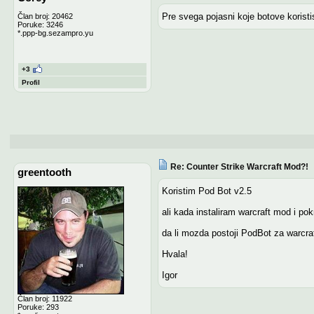
Pre svega pojasni koje botove koristi
Član broj: 20462
Poruke: 3246
*.ppp-bg.sezampro.yu
+3
Profil
Re: Counter Strike Warcraft Mod?!
greentooth
Koristim Pod Bot v2.5
ali kada instaliram warcraft mod i p
da li mozda postoji PodBot za warcr
Hvala!
Igor
Član broj: 11922
Poruke: 293