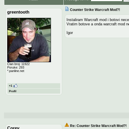
Counter Strike Warcraft Mod?!
greentooth
Instaliram Warcraft mod i botovi ne
Vratim botove a onda warcraft mod ne
Igor
Član broj: 11922
Poruke: 293
*.panline.net
+1
Profil
Re: Counter Strike Warcraft Mod?!
Corey