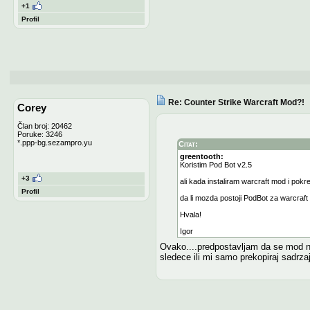
+1
Profil
Re: Counter Strike Warcraft Mod?!
Corey
Član broj: 20462
Poruke: 3246
*.ppp-bg.sezampro.yu
Citat:
greentooth:
Koristim Pod Bot v2.5
+3
ali kada instaliram warcraft mod i po
Profil
da li mozda postoji PodBot za warcraf
Hvala!
Igor
Ovako....predpostavljam da se mod nal
sledece ili mi samo prekopiraj sadrzaj