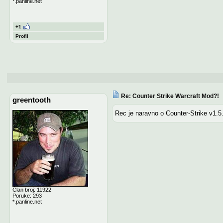
*.panline.net
+1
Profil
Re: Counter Strike Warcraft Mod?!
greentooth
Rec je naravno o Counter-Strike v1.5
Član broj: 11922
Poruke: 293
*.panline.net