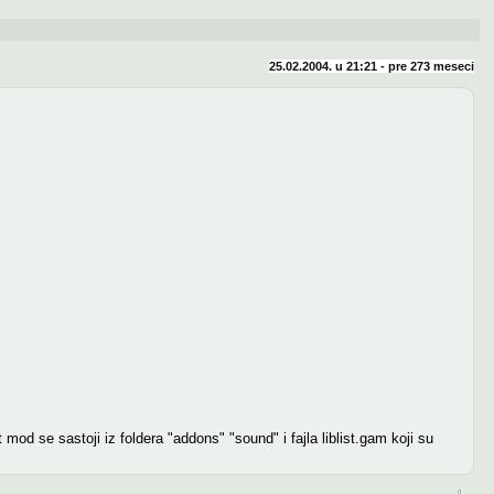
25.02.2004. u 21:21 - pre
273 meseci
mod se sastoji iz foldera "addons" "sound" i fajla liblist.gam koji su