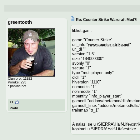
Re: Counter Strike Warcraft Mod?!
greentooth
liblist.gam:
game "Counter-Strike"
url_info "
"
www.counter-strike.net
url_dl ""
version "1.5"
size "184000000"
svonly "0"
secure "1"
type "multiplayer_only"
cldll "1"
Član broj: 11922
hlversion "1110"
Poruke: 293
*.panline.net
nomodels "1"
nohimodel "1"
mpentity "info_player_start"
gamedll "addons/metamod/dlls/metam
+1
gamedll_linux "addons/metamod/dlls
Profil
trainmap "tr_1"
A nalazi se u \SIERRA\Half-Life\cstrik
kopirani u SIERRA\Half-Life\cstrike