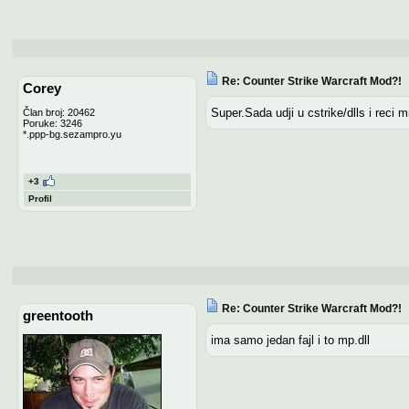
Re: Counter Strike Warcraft Mod?!
Corey
Super.Sada udji u cstrike/dlls i reci mi
Član broj: 20462
Poruke: 3246
*.ppp-bg.sezampro.yu
+3
Profil
Re: Counter Strike Warcraft Mod?!
greentooth
ima samo jedan fajl i to mp.dll