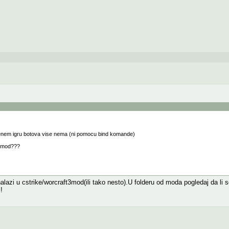
krenem igru botova vise nema (ni pomocu bind komande)
t mod???
azi u cstrike/worcraft3mod(ili tako nesto).U folderu od moda pogledaj da li s
!