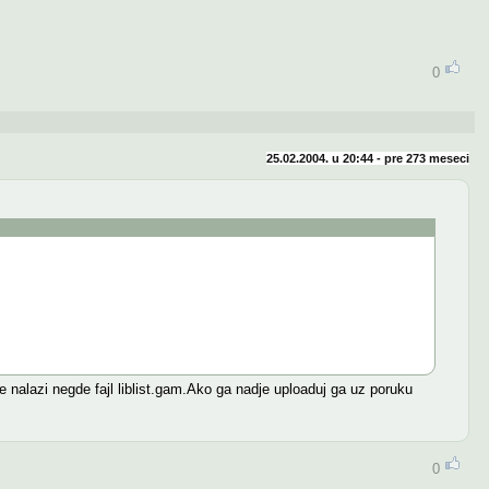
0
25.02.2004. u 20:44 - pre
273 meseci
e nalazi negde fajl liblist.gam.Ako ga nadje uploaduj ga uz poruku
0