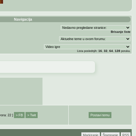
Navigacija
Brisanje liste
16
32
64
128
Lista poslednjih:
,
,
,
poruka.
vora: 22 ]
> FB
> Twit
Postavi temu
Markiranje
Štampanje
RSS