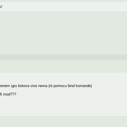
s!
okrenem igru botova vise nema (ni pomocu bind komande)
aft mod???