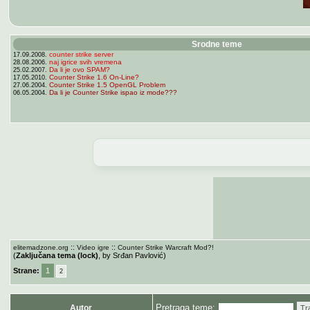
Srodne teme
counter strike server
17.09.2008.
naj igrice svih vremena
28.08.2006.
Da li je ovo SPAM?
25.02.2007.
Counter Strike 1.6 On-Line?
17.05.2010.
Counter Strike 1.5 OpenGL Problem
27.06.2004.
Da li je Counter Strike ispao iz mode???
06.05.2004.
::
::
elitemadzone.org
Video igre
Counter Strike Warcraft Mod?!
(
Zaključana tema (lock)
, by Srđan Pavlović)
Strane:
1
2
Pretraga teme:
Autor
Tr