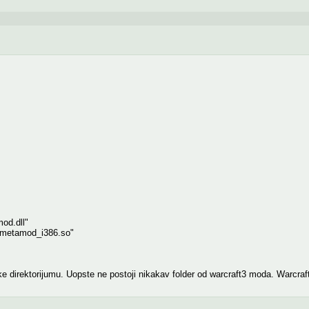
od.dll"
/metamod_i386.so"
e direktorijumu. Uopste ne postoji nikakav folder od warcraft3 moda. Warcraft 