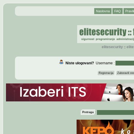
Naslovna
FAQ
Pravil
elitesecurity
eli
::
Niste ulogovani?
Username :
Registracija
Zaboravili s
:
Pretraga