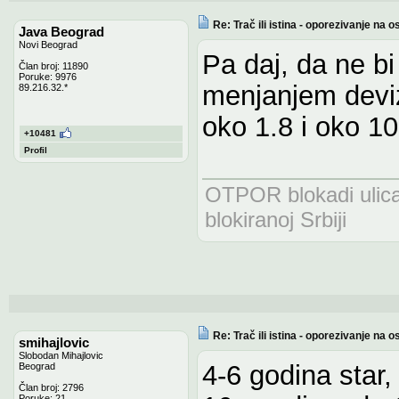
Re: Trač ili istina - oporezivanje n
Java Beograd
Novi Beograd
Pa daj, da ne bi 
Član broj: 11890
Poruke: 9976
menjanjem deviz
89.216.32.*
oko 1.8 i oko 1
+10481
Profil
OTPOR blokadi uli
blokiranoj Srbiji
Re: Trač ili istina - oporezivanje n
smihajlovic
Slobodan Mihajlovic
4-6 godina star
Beograd
Član broj: 2796
Poruke: 21