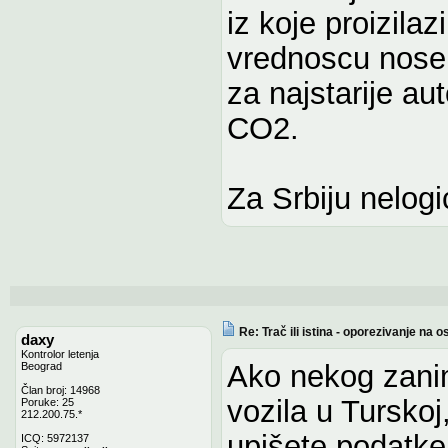
iz koje proizila
vrednoscu nose
za najstarije a
CO2.
Za Srbiju nelogi
Re: Trač ili istina - oporezivanje n
daxy
Kontrolor letenja
Ako nekog zanim
Beograd
Član broj: 14968
vozila u Turskoj
Poruke: 25
212.200.75.*
upišete podatke
ICQ: 5972137