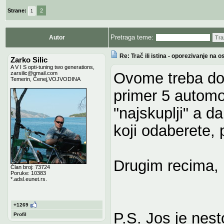
Strane:
2
1
Pretraga teme:
Autor
Tra
Re: Trač ili istina - oporezivanje n
Zarko Silic
A V I S opti-tuning two generations,
Ovome treba dod
zarsilic@gmail.com
Temerin, Čenej,VOJVODINA
primer 5 automo
"najskuplji" a d
koji odaberete, 
Drugim recima,
Član broj: 73724
Poruke: 10383
*.adsl.eunet.rs.
+1269
P.S. Jos je nest
Profil