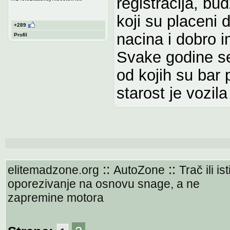
registracija, bu
koji su placeni
+289
nacina i dobro i
Profil
Svake godine se
od kojih su bar 
starost je vozil
::
::
elitemadzone.org
AutoZone
Trač ili is
oporezivanje na osnovu snage, a ne
zapremine motora