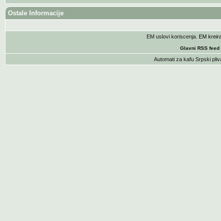
Ostale Informacije
EM uslovi koriscenja
. EM krei
Glavni RSS feed
Automati za kafu
Srpski pliv