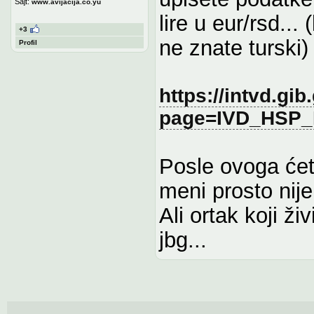
Sajt:
www.avijacija.co.yu
lire u eur/rsd...
+3
ne znate turski)
Profil
https://intvd.gib
page=IVD_HSP
Posle ovoga ćet
meni prosto nije
Ali ortak koji ži
jbg...