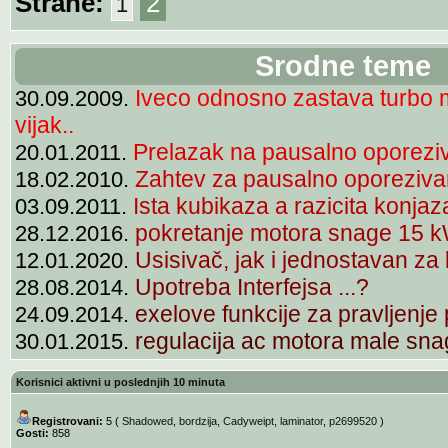
Strane:
2
1
Srodne teme
Iveco odnosno zastava turbo 
30.09.2009.
vijak..
Prelazak na pausalno oporeziva
20.01.2011.
Zahtev za pausalno oporeziva
18.02.2010.
Ista kubikaza a razicita konjaz
03.09.2011.
pokretanje motora snage 15 
28.12.2016.
Usisivač, jak i jednostavan za
12.01.2020.
Upotreba Interfejsa ...?
28.08.2014.
exelove funkcije za pravljenje
24.09.2014.
regulacija ac motora male sn
30.01.2015.
Korisnici aktivni u poslednjih 10 minuta
Registrovani:
5 (
Shadowed
,
bordzija
,
Cadyweipt
,
laminator
,
p2699520
)
Gosti:
858