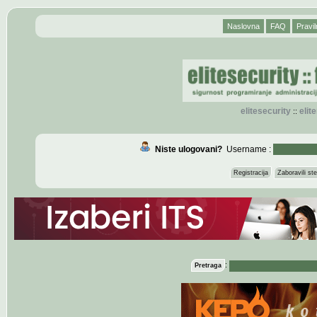
Naslovna
FAQ
Pravil
elitesecurity
eli
::
Niste ulogovani?
Username :
Registracija
Zaboravili s
:
Pretraga