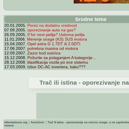
Srodne teme
20.01.2005.
Porez na dodatnu vrednost
07.09.2005.
oporezivanje auta na gas?
26.09.2005.
If for next petlja? Uslovna petlja
11.01.2006.
Merenje snage (KS) SUS motora
15.04.2007.
Opel astra G 1.7DT ili 2.0DTI
17.06.2007.
potrebna masina od motora
12.09.2007.
Zazor kod svećica
15.12.2008.
Požurite sa polaganjem A kategorije...
28.12.2008.
klasifikacija vozila po ece sistemu
17.03.2009.
Izbor DC-AC invertera, kako???
Trač ili istina - oporezivanje
::
::
elitemadzone.org
AutoZone
Trač ili istina - oporezivanje na osnovu snage, a ne zapremin
motora