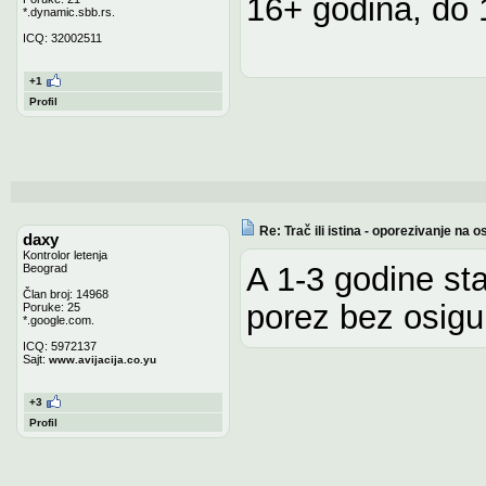
16+ godina, do 
*.dynamic.sbb.rs.
ICQ: 32002511
+1
Profil
Re: Trač ili istina - oporezivanje n
daxy
Kontrolor letenja
A 1-3 godine st
Beograd
Član broj: 14968
porez bez osigu
Poruke: 25
*.google.com.
ICQ: 5972137
Sajt:
www.avijacija.co.yu
+3
Profil