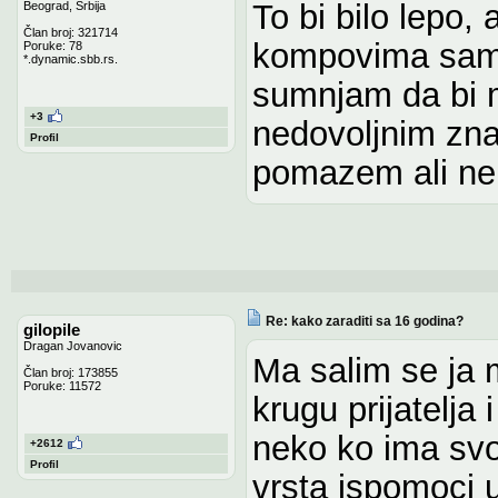
To bi bilo lepo,
Beograd, Srbija
Član broj: 321714
kompovima sam 
Poruke: 78
*.dynamic.sbb.rs.
sumnjam da bi 
+3
nedovoljnim zna
Profil
pomazem ali ne 
Re: kako zaraditi sa 16 godina?
gilopile
Dragan Jovanovic
Ma salim se ja m
Član broj: 173855
Poruke: 11572
krugu prijatelja
neko ko ima svoj
+2612
Profil
vrsta ispomoci 