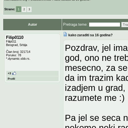
Strane:
1
2
3
Pretraga teme:
Autor
Tra
kako zaraditi sa 16 godina?
Filip0110
Filip011
Pozdrav, jel ima
Beograd, Srbija
Član broj: 321714
god, ono ne tre
Poruke: 78
*.dynamic.sbb.rs.
mesecno, za sebe
+3
da im trazim ka
Profil
izadjem u grad, 
razumete me :)
Pa jel se seca ne
nekome neki rad