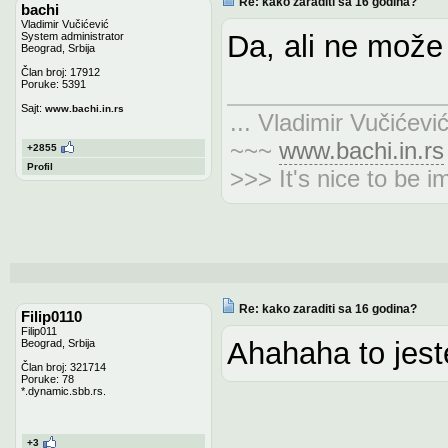
Re: kako zaraditi sa 16 godina?
bachi
Vladimir Vučićević
Da, ali ne može
System administrator
Beograd, Srbija
Član broj: 17912
Poruke: 5391
Sajt:
www.bachi.in.rs
... Vladimir Vučićevi
~~~
www.bachi.in.rs
+2855
Profil
>>> It's nice to be i
Re: kako zaraditi sa 16 godina?
Filip0110
Filip011
Ahahaha to jes
Beograd, Srbija
Član broj: 321714
Poruke: 78
*.dynamic.sbb.rs.
+3