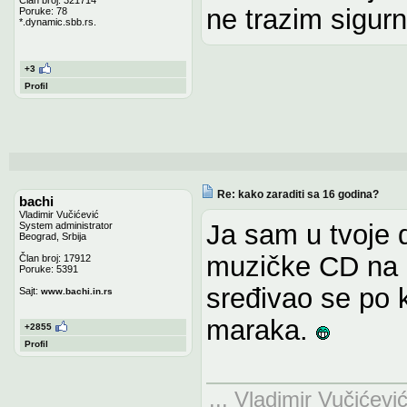
ne trazim sigurn
Poruke: 78
*.dynamic.sbb.rs.
+3
Profil
Re: kako zaraditi sa 16 godina?
bachi
Vladimir Vučićević
Ja sam u tvoje 
System administrator
Beograd, Srbija
muzičke CD na ž
Član broj: 17912
Poruke: 5391
sređivao se po 
Sajt:
www.bachi.in.rs
maraka.
+2855
Profil
... Vladimir Vučićevi