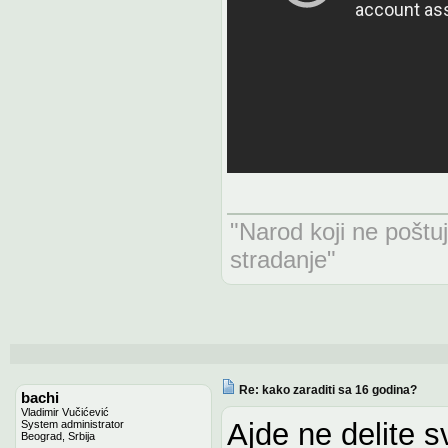
"Narod koji ne poštu
stradanje"
Re: kako zaraditi sa 16 godina?
bachi
Vladimir Vučićević
Ajde ne delite s
System administrator
Beograd, Srbija