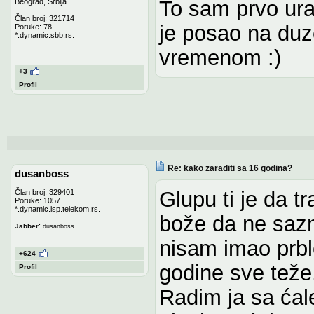
To sam prvo urad
Beograd, Srbija
Član broj: 321714
je posao na du
Poruke: 78
*.dynamic.sbb.rs.
vremenom :)
+3
Profil
Re: kako zaraditi sa 16 godina?
dusanboss
Glupu ti je da tr
Član broj: 329401
Poruke: 1057
*.dynamic.isp.telekom.rs.
bože da ne sazn
:
Jabber
dusanboss
nisam imao prbl
+624
godine sve teže
Profil
Radim ja sa ćale