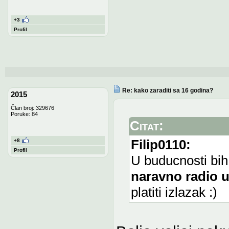
+3
Profil
Re: kako zaraditi sa 16 godina?
2015
Član broj: 329676
Poruke: 84
Citat:
Filip0110:
+8
Profil
U buducnosti bih
naravno radio 
platiti izlazak :)