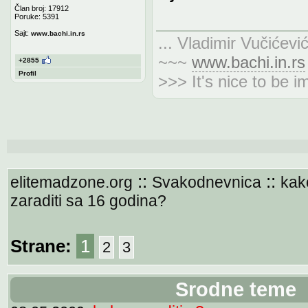
Član broj: 17912
Poruke: 5391
Sajt:
www.bachi.in.rs
... Vladimir Vučićevi
~~~
www.bachi.in.rs
+2855
Profil
>>> It's nice to be i
::
::
elitemadzone.org
Svakodnevnica
kak
zaraditi sa 16 godina?
Strane:
1
2
3
Srodne teme