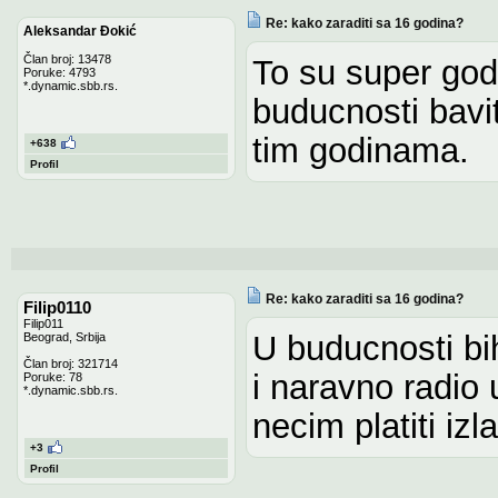
Re: kako zaraditi sa 16 godina?
Aleksandar Đokić
Član broj: 13478
To su super god
Poruke: 4793
*.dynamic.sbb.rs.
buducnosti bavit
tim godinama.
+638
Profil
Re: kako zaraditi sa 16 godina?
Filip0110
Filip011
U buducnosti bi
Beograd, Srbija
Član broj: 321714
i naravno radio 
Poruke: 78
*.dynamic.sbb.rs.
necim platiti izl
+3
Profil