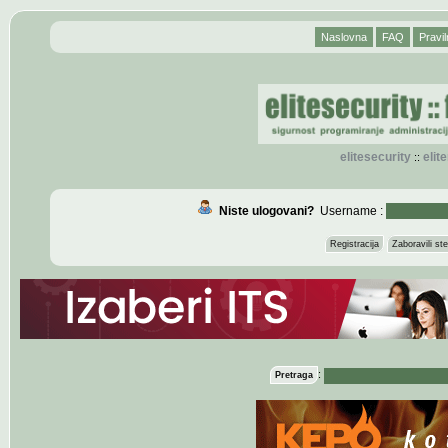
Naslovna
FAQ
Pravil
elitesecurity
eli
::
Niste ulogovani?
Username :
Registracija
Zaboravili s
:
Pretraga