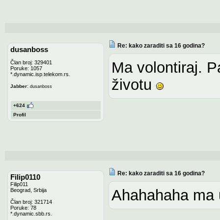
Re: kako zaraditi sa 16 godina?
dusanboss
Ma volontiraj. Pa
Član broj: 329401
Poruke: 1057
*.dynamic.isp.telekom.rs.
životu
:
Jabber
dusanboss
+624
Profil
Re: kako zaraditi sa 16 godina?
Filip0110
Filip011
Ahahahaha ma u
Beograd, Srbija
Član broj: 321714
Poruke: 78
*.dynamic.sbb.rs.