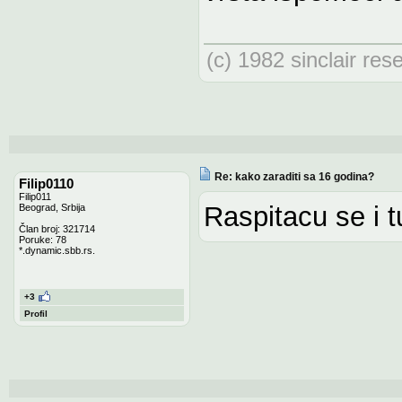
(c) 1982 sinclair res
Re: kako zaraditi sa 16 godina?
Filip0110
Filip011
Raspitacu se i tu
Beograd, Srbija
Član broj: 321714
Poruke: 78
*.dynamic.sbb.rs.
+3
Profil