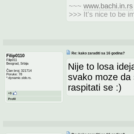
~~~
www.bachi.in.rs
>>> It's nice to be i
Re: kako zaraditi sa 16 godina?
Filip0110
Filip011
Nije to losa ide
Beograd, Srbija
Član broj: 321714
svako moze da s
Poruke: 78
*.dynamic.sbb.rs.
raspitati se :)
+3
Profil