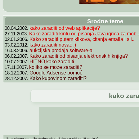
Srodne teme
08.04.2002.
kako zaraditi od web aplikacije?
27.11.2003.
Kako zaraditi kintu od pisanja Java igrica za mob..
02.01.2006.
Kako zaraditi putem klikova, citanja emaila i sli..
03.02.2012.
kako zaraditi novac ;)
16.08.2006.
aukcijska prodaja software-a
06.02.2007.
Kako zaraditi od pisanja elektronskih knjiga?
10.07.2007.
HITNO,kako zaraditi
17.11.2007.
koliko se moze zaraditi?
18.12.2007.
Google Adsense pomoć
28.12.2007.
Kako kupovinom zaraditi?
kako zara
::
::
elitemadzone.org
Svakodnevnica
kako zaraditi sa 16 godina?