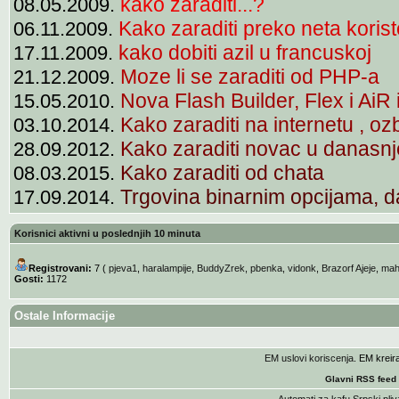
kako zaraditi...?
08.05.2009.
Kako zaraditi preko neta koriste
06.11.2009.
kako dobiti azil u francuskoj
17.11.2009.
Moze li se zaraditi od PHP-a
21.12.2009.
Nova Flash Builder, Flex i AiR
15.05.2010.
Kako zaraditi na internetu , ozb
03.10.2014.
Kako zaraditi novac u danasnj
28.09.2012.
Kako zaraditi od chata
08.03.2015.
Trgovina binarnim opcijama, da
17.09.2014.
Korisnici aktivni u poslednjih 10 minuta
Registrovani:
7 (
pjeva1
,
haralampije
,
BuddyZrek
,
pbenka
,
vidonk
,
Brazorf Ajeje
,
mah
Gosti:
1172
Ostale Informacije
EM uslovi koriscenja
. EM krei
Glavni RSS feed
Automati za kafu
Srpski pliv