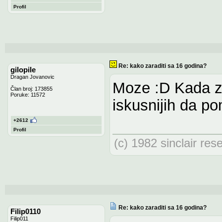
Profil
Re: kako zaraditi sa 16 godina?
gilopile
Dragan Jovanovic
Moze :D Kada za
Član broj: 173855
Poruke: 11572
iskusnijih da p
+2612
Profil
(c) 1982 sinclair res
Re: kako zaraditi sa 16 godina?
Filip0110
Filip011