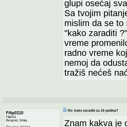
glupi osećaj sv
Sa tvojim pita
mislim da se to
"kako zaraditi ?
vreme promenilo
radno vreme koj
nemoj da odust
tražiš nećeš nać
Re: kako zaraditi sa 16 godina?
Filip0110
Filip011
Znam kakva je o
Beograd, Srbija
Član broj: 321714