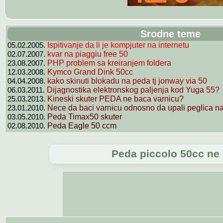
Srodne teme
05.02.2005.
Ispitivanje da li je kompjuter na internetu
02.07.2007.
kvar na piaggiu free 50
23.08.2007.
PHP problem sa kreiranjem foldera
12.03.2008.
Kymco Grand Dink 50cc
04.04.2008.
kako skinuti blokadu na peda tj jonway via 50
06.03.2011.
Dijagnostika elektronskog paljenja kod Yuga 55?
25.03.2013.
Kineski skuter PEDA ne baca varnicu?
23.01.2010.
Nece da baci varnicu odnosno da upali peglica na 
03.05.2010.
Peda Timax50 skuter
02.08.2010.
Peda Eagle 50 ccm
Peda piccolo 50cc ne 