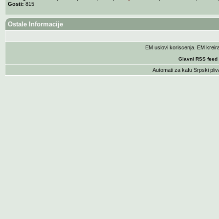
Gosti:
815
Ostale Informacije
EM uslovi koriscenja
. EM krei
Glavni RSS feed
Automati za kafu
Srpski pliv