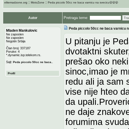
::
::
elitemadzone.org
MotoZone
Peda piccolo 50cc ne baca varnicu na svecicu😤😤😤
Pretraga teme:
Autor
Tra
Peda piccolo 50cc ne baca varnicu 
Mladen Mankulovic
Ne zaposlen
Ne zaposlen
U pitanju je Pe
Negotin Srbija
Član broj: 337187
dvotaktni skute
Poruke: 4
*.dynamic.isp.telekom.rs.
prešao oko nek
Sajt:
Peda piccolo 50cc ne baca..
sinoc,imao je m
Profil
redu ali ja sam 
vise nije hteo da
da upali.Proveri
ne daje znakove
forumima svuda