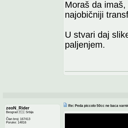
Moraš da imaš, 
najobičniji tra
U stvari daj sli
paljenjem.
Re: Peda piccolo 50cc ne baca varni
zeoN_Rider
Beograd 🇷🇸 Srbija
Član broj: 167413
Poruke: 14816