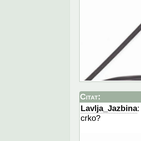
Citat:
Lavlja_Jazbina
:
crko?