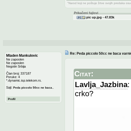
"Narod koji ne poštuje žrtve svojih predaka os
Prikačeni fajlovi
pic up.jpg - 47.83k
Re: Peda piccolo 50cc ne baca varni
Mladen Mankulovic
Ne zaposlen
Ne zaposlen
Negotin Srbija
Citat:
Član broj: 337187
Poruke: 4
*.dynamic.isp.telekom.rs.
Lavlja_Jazbina
:
Sajt:
Peda piccolo 50cc ne baca..
crko?
Profil