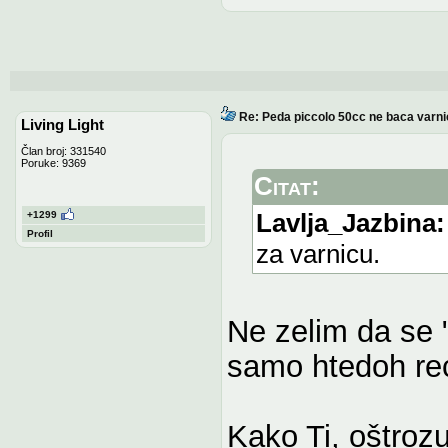
Re: Peda piccolo 50cc ne baca varni
Living Light
Član broj: 331540
Poruke: 9369
Citat:
Lavlja_Jazbina:
+1299
Profil
za varnicu.
Ne zelim da se 
samo htedoh reci
Kako Ti, oštrozu