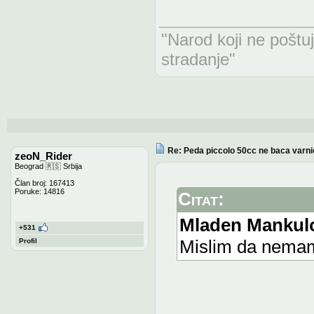
"Narod koji ne poštu
stradanje"
Re: Peda piccolo 50cc ne baca varni
zeoN_Rider
Beograd 🇷🇸 Srbija
Član broj: 167413
Poruke: 14816
Citat:
Mladen Mankulo
+531
Mislim da nema
Profil