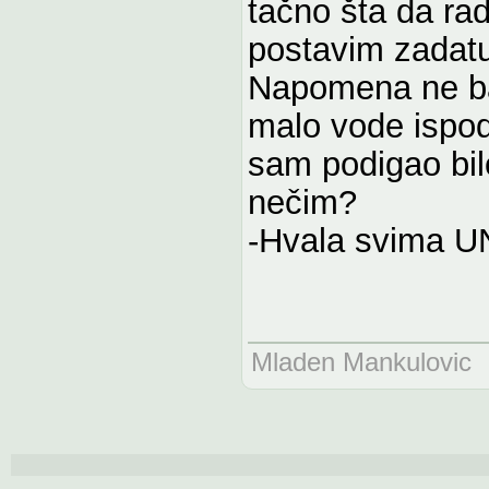
tačno šta da ra
postavim zadat
Napomena ne bac
malo vode ispo
sam podigao bil
nečim?
-Hvala svima U
Mladen Mankulovic