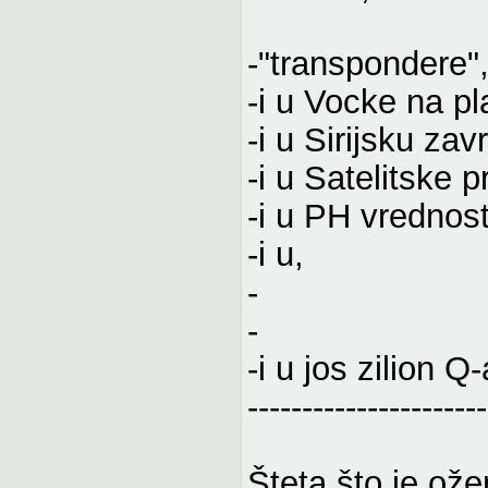
-"transpondere"
-i u Vocke na pl
-i u Sirijsku za
-i u Satelitske 
-i u PH vrednost
-i u,
-
-
-i u jos zilion Q
----------------------
Šteta što je ože