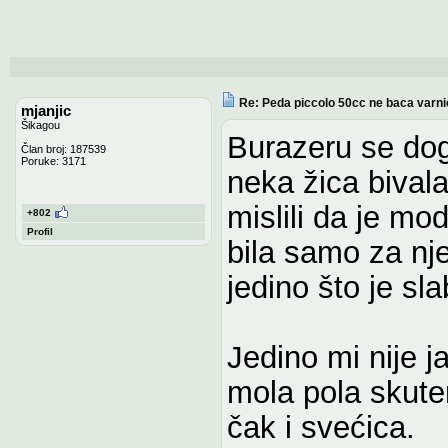
Re: Peda piccolo 50cc ne baca varni
mjanjic
Šikagou
Burazeru se dogo
Član broj: 187539
Poruke: 3171
neka žica bivala
mislili da je mo
+802
Profil
bila samo za nje
jedino što je sl
Jedino mi nije 
mola pola skute
čak i svećica.