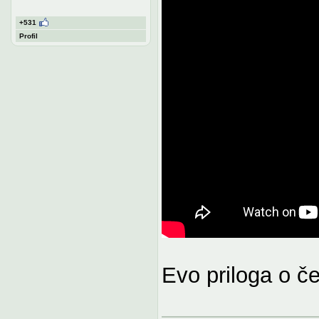
+531
Profil
Evo priloga o č