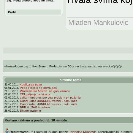
Sajt:
Peda piccolo 50cc ne baca..
Profil
Mladen Mankulovic
::
::
elitemadzone.org
MotoZone
Peda piccolo 50cc ne baca varnicu na svecicu😤😤😤
Srodne teme
Kosilica za travu
31.05.2011.
Peda Piccolo ne prima gas...
08.01.2014.
Plinski kotao Ariston, ne gasi varnicu
21.10.2012.
CDI paljenje za kineza...
01.04.2013.
vaillant turbotec pro vow problem pri paljenju
03.09.2014.
Gasni kotao JUNKERS varnici u toku rada
23.12.2016.
Gasni kotao JUNKERS varnici u toku rada
29.12.2016.
BBB & JTAG interface
01.03.2017.
Skuteri,paljenje
28.05.2017.
Korisnici aktivni u poslednjih 10 minuta
Registrovani:
6 (
samuki
,
Budući penzić
,
Nebojsa Milanovic
,
razorblade815
,
stameni