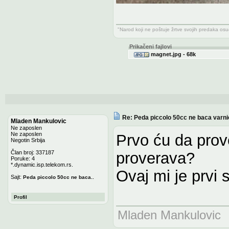
"Narod koji ne poštuje žrtve svojih predaka os
Prikačeni fajlovi
magnet.jpg - 68k
Re: Peda piccolo 50cc ne baca varni
Mladen Mankulovic
Ne zaposlen
Ne zaposlen
Prvo ću da prove
Negotin Srbija
Član broj: 337187
proverava?
Poruke: 4
*.dynamic.isp.telekom.rs.
Ovaj mi je prvi
Sajt:
Peda piccolo 50cc ne baca..
Profil
Mladen Mankulovic