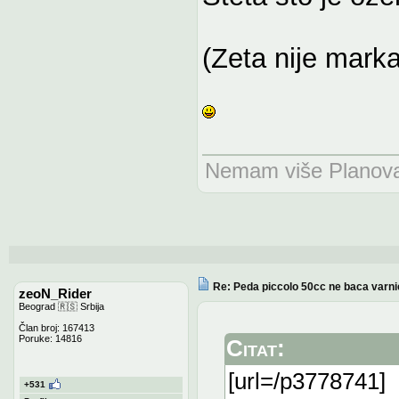
(Zeta nije mark
Nemam više Planova n
Re: Peda piccolo 50cc ne baca varni
zeoN_Rider
Beograd 🇷🇸 Srbija
Član broj: 167413
Poruke: 14816
Citat:
[url=/p3778741]
+531