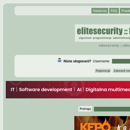
Naslovna
FAQ
Pravil
elitesecurity
eli
::
Niste ulogovani?
Username :
Registracija
Zaboravili s
:
Pretraga