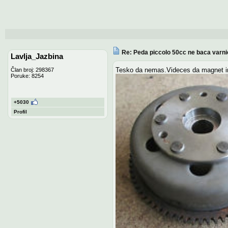
Re: Peda piccolo 50cc ne baca varni
Lavlja_Jazbina
Tesko da nemas.Videces da magnet ima 
Član broj: 298367
Poruke: 8254
+5030
Profil