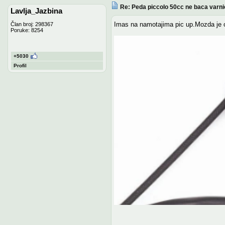
Re: Peda piccolo 50cc ne baca varni
Lavlja_Jazbina
Imas na namotajima pic up.Mozda je 
Član broj: 298367
Poruke: 8254
+5030
Profil