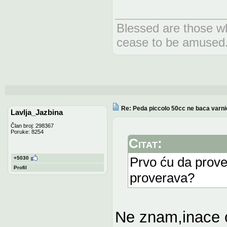
Blessed are those wh
cease to be amused
Re: Peda piccolo 50cc ne baca varni
Lavlja_Jazbina
Član broj: 298367
Poruke: 8254
Citat:
Prvo ću da prover
+5030
Profil
proverava?
Ne znam,inace c