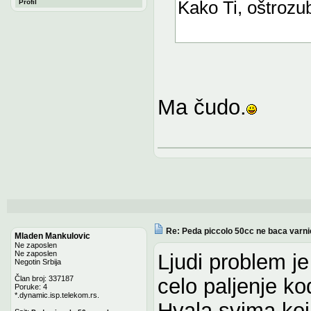
Kako Ti, oštrozub
Profil
Ma čudo.
Re: Peda piccolo 50cc ne baca varni
Mladen Mankulovic
Ne zaposlen
Ne zaposlen
Ljudi problem je 
Negotin Srbija
Član broj: 337187
celo paljenje k
Poruke: 4
*.dynamic.isp.telekom.rs.
Hvala svima koji