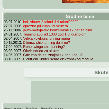
Srodne teme
bolji skuter 2-taktni ili 4-taktni?????
08.07.2010.
oprezno pri kupovini skutera
27.07.2006.
[auto-moto]Kako konzervirati skuter za zimu
26.11.2006.
Tunning audi a3 1999 god 1.8t dump-om
24.01.2007.
Velika kolekcija tunning mapa
02.04.2007.
Dilema, chip tunning da ili ne?
10.11.2013.
Reno twingo chip tunning?
17.04.2007.
Okvir tablica za skuter....
08.08.2007.
Gde ima da se iznajmi skuter u bg-u?
14.06.2007.
Elektricni Skuter sema elektronskog modula
03.10.2009.
Skute
::
::
elitemadzone.org
MotoZone
Skuter 80cc tunning