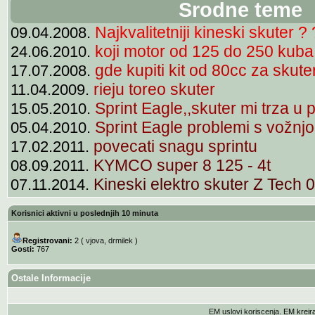
Srodne teme
Najkvalitetniji kineski skuter ? 
09.04.2008.
koji motor od 125 do 250 kuba
24.06.2010.
gde kupiti kit od 80cc za skute
17.07.2008.
rieju toreo skuter
11.04.2009.
Sprint Eagle,,skuter mi trza u 
15.05.2010.
Sprint Eagle problemi s vožnj
05.04.2010.
povecati snagu sprintu
17.02.2011.
KYMCO super 8 125 - 4t
08.09.2011.
Kineski elektro skuter Z Tech 
07.11.2014.
Korisnici aktivni u poslednjih 10 minuta
Registrovani:
2 (
vjova
,
drmilek
)
Gosti:
767
Ostale Informacije
EM uslovi koriscenja
. EM krei