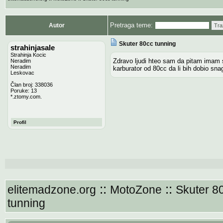
Pretraga teme:
Autor
Tra
Skuter 80cc tunning
strahinjasale
Strahinja Kocic
Zdravo ljudi hteo sam da pitam imam 
Neradim
Neradim
karburator od 80cc da li bih dobio sna
Leskovac
Član broj: 338036
Poruke: 13
*.ztomy.com.
Profil
::
::
elitemadzone.org
MotoZone
Skuter 8
tunning