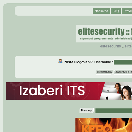
Naslovna
FAQ
Pravil
elitesecurity
eli
::
Niste ulogovani?
Username :
Registracija
Zaboravili s
:
Pretraga