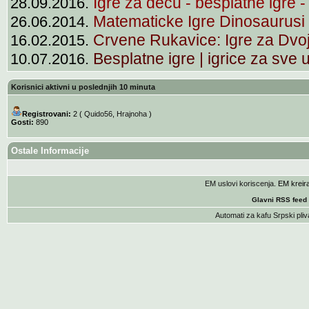
Igre za decu - besplatne igre - 
28.09.2016.
Matematicke Igre Dinosaurusi 
26.06.2014.
Crvene Rukavice: Igre za Dvo
16.02.2015.
Besplatne igre | igrice za sve 
10.07.2016.
Korisnici aktivni u poslednjih 10 minuta
Registrovani:
2 (
Quido56
,
Hrajnoha
)
Gosti:
890
Ostale Informacije
EM uslovi koriscenja
. EM krei
Glavni RSS feed
Automati za kafu
Srpski pliv