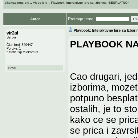
::
::
elitemadzone.org
Video igre
Playbook: Interaktivne Igre sa Izborima *BESPLATNO*
Pretraga teme:
Autor
Tra
Playbook: Interaktivne Igre sa Izb
vir2al
Serbia
PLAYBOOK NA
Član broj: 340447
Poruke: 1
*.static.isp.telekom.rs.
Profil
Cao drugari, jed
izborima, mozet
potpuno besplat
ostalih, je to st
kako ce se prica
se prica i zavrsi