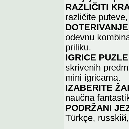
RAZLIČITI KR
različite puteve,
DOTERIVANJE
odevnu kombinac
priliku.
IGRICE PUZLE
skrivenih predm
mini igricama.
IZABERITE Ž
naučna fantasti
PODRŽANI JEZ
Türkçe, russkiй,