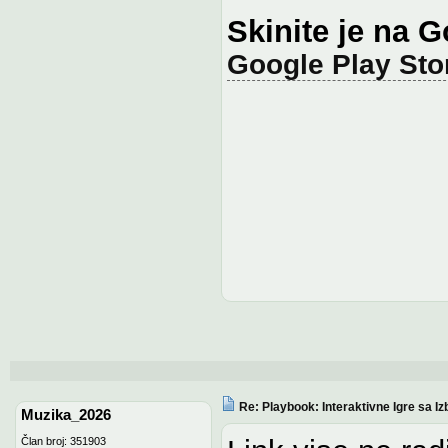
Skinite je na 
Google Play Sto
Re: Playbook: Interaktivne Igre sa
Muzika_2026
Član broj: 351903