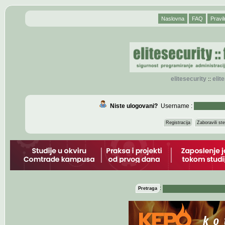
Naslovna
FAQ
Pravil
elitesecurity
eli
::
Niste ulogovani?
Username :
Registracija
Zaboravili s
:
Pretraga