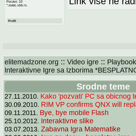
Link vise ne radi
Poruke: 10
*.static.sbb.rs.
Profil
::
::
elitemadzone.org
Video igre
Playbook
Interaktivne Igre sa Izborima *BESPLATN
Srodne teme
Kako 'pozvati' PC sa obicnog t
27.11.2010.
RIM VP confirms QNX will rep
30.09.2010.
Bye, bye mobile Flash
09.11.2011.
Interaktivne slike
25.10.2012.
Zabavna Igra Matematike
03.07.2013.