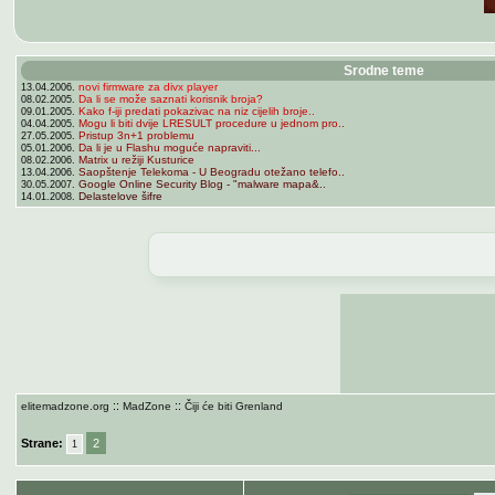
Srodne teme
novi firmware za divx player
13.04.2006.
Da li se može saznati korisnik broja?
08.02.2005.
Kako f-iji predati pokazivac na niz cijelih broje..
09.01.2005.
Mogu li biti dvije LRESULT procedure u jednom pro..
04.04.2005.
Pristup 3n+1 problemu
27.05.2005.
Da li je u Flashu moguće napraviti...
05.01.2006.
Matrix u režiji Kusturice
08.02.2006.
Saopštenje Telekoma - U Beogradu otežano telefo..
13.04.2006.
Google Online Security Blog - "malware mapa&..
30.05.2007.
Delastelove šifre
14.01.2008.
::
::
elitemadzone.org
MadZone
Čiji će biti Grenland
Strane:
2
1