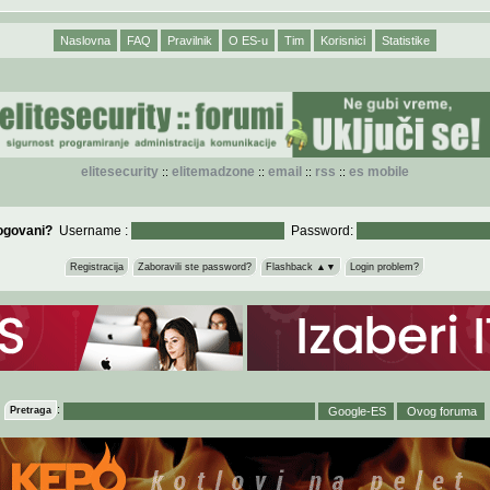
Naslovna
FAQ
Pravilnik
O ES-u
Tim
Korisnici
Statistike
elitesecurity
elitemadzone
email
rss
es mobile
::
::
::
::
logovani?
Username :
Password:
Registracija
Zaboravili ste password?
Flashback ▲▼
Login problem?
:
Pretraga