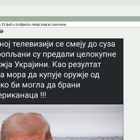
15 ljudi u izvidjacku misiju koja je zavrsena.
😂