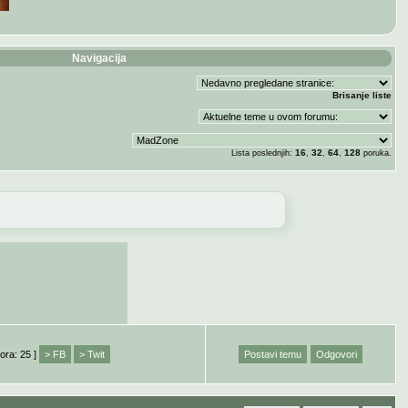
Navigacija
Brisanje liste
16
32
64
128
Lista poslednjih:
,
,
,
poruka.
ora: 25 ]
> FB
> Twit
Postavi temu
Odgovori