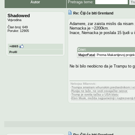
Pretraga teme:
Autor
Tr
Re: Čiji će biti Grenland
Shadowed
Vojvodina
Adamere, zar zaista mislis da nisam p
Član broj: 649
Nemacka je ~2200km.
Poruke: 12905
Inace, Nemacka je poslala 15 ljudi u 
+4865
Citat:
Profil
MajorFatal
: Prema Makartijevoj projekci
Ne bi bilo neobicno da je Trampu to g
Nebojsa Milanovic
:
-
Trumpa smatram vrhunskim predsednikom i vole
-
Rusija ne laže, ne vodi osvajačke ratove
-
Trump je svetla tačka u USA blatu
-
Elon Musk, možda najpametniji i najtrezveniji
Re: Čiji će biti Grenland