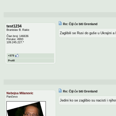
Re: Čiji će biti Grenland
test1234
Branislav B. Rakic
Zaglibili se Rusi do guše u Ukrajini a
Član broj: 146636
Poruke: 4993
109.245.227.*
+375
Profil
Re: Čiji će biti Grenland
Nebojsa Milanovic
Pančevo
Jedini ko se zaglibio su nacisti i nji