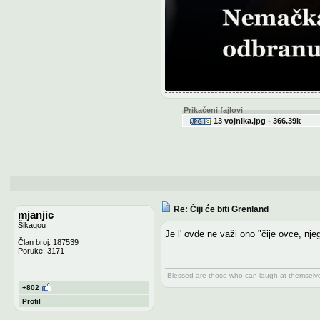
Prikačeni fajlovi
13 vojnika.jpg - 366.39k
Re: Čiji će biti Grenland
mjanjic
Šikagou
Je l' ovde ne važi ono "čije ovce, nje
Član broj: 187539
Poruke: 3171
Blessed are those who can laugh at themselve
+802
Profil