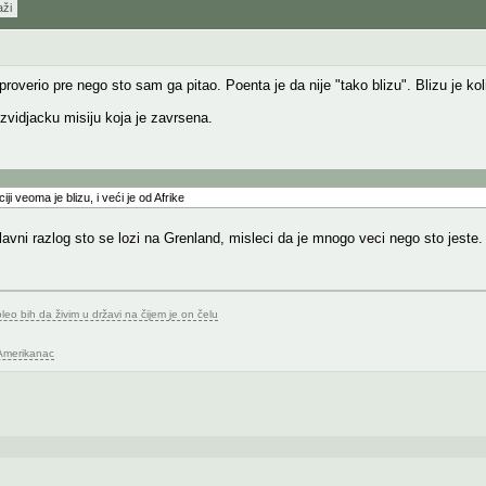
aži
roverio pre nego sto sam ga pitao. Poenta je da nije "tako blizu". Blizu je ko
izvidjacku misiju koja je zavrsena.
ji veoma je blizu, i veći je od Afrike
lavni razlog sto se lozi na Grenland, misleci da je mnogo veci nego sto jeste.
o bih da živim u državi na čijem je on čelu
 Amerikanac