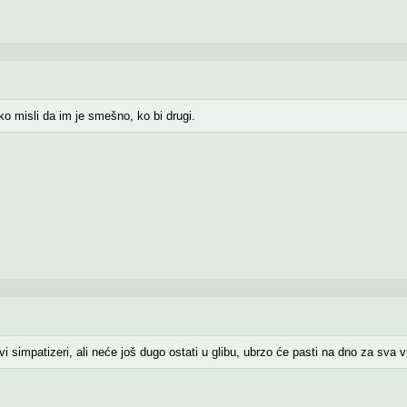
 ko misli da im je smešno, ko bi drugi.
hovi simpatizeri, ali neće još dugo ostati u glibu, ubrzo će pasti na dno za sva