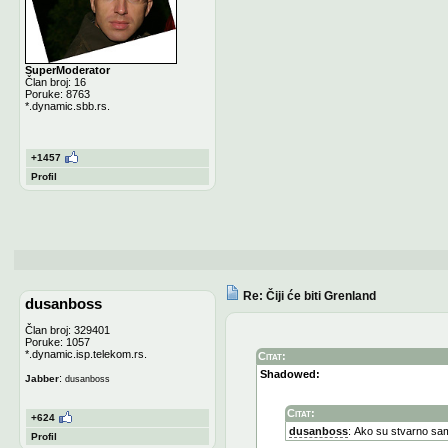
SuperModerator
Član broj: 16
Poruke: 8763
*.dynamic.sbb.rs.
+1457
Profil
Re: Čiji će biti Grenland
dusanboss
Član broj: 329401
Poruke: 1057
*.dynamic.isp.telekom.rs.
Citat:
Shadowed:
:
Jabber
dusanboss
Citat:
+624
dusanboss
: Ako su stvarno samo
Profil