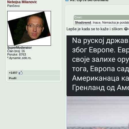
Nebojsa Milanovic
Pančevo
Citat:
Shadowed
: Inace, Nemacka je poslala 
Lepše je kada se to kaže i slikom 😂
SuperModerator
Član broj: 16
Poruke: 8763
*.dynamic.sbb.rs.
+1457
Profil