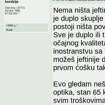
bordzija
Nema ništa jefti
Član broj: 137771
Poruke: 7660
87.116.161.*
je duplo skuplj
postoji ništa pov
+1551
Profil
Sve je duplo ili
očajnog kvaliteta
inostranstvu sa 
možeš jeftinije 
prvom ćošku tak
Evo gledam nešto
optika, stan 65 
svim troškovima