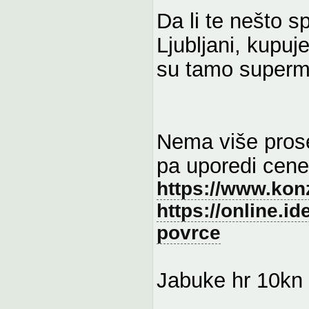
Da li te nešto s
Ljubljani, kupu
su tamo supermar
Nema više prose
pa uporedi cene
https://www.kon
https://online.i
povrce
Jabuke hr 10kn 