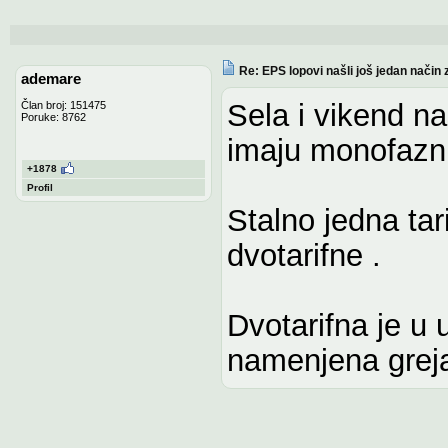
Re: EPS lopovi našli još jedan način 
ademare
Sela i vikend nas
Član broj: 151475
Poruke: 8762
imaju monofaznu 
+1878
Profil
Stalno jedna tari
dvotarifne .
Dvotarifna je u
namenjena greja