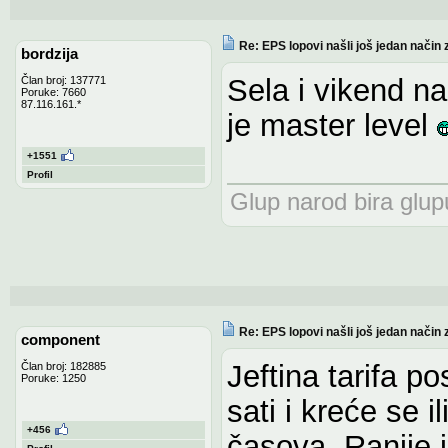
Re: EPS lopovi našli još jedan način 
bordzija
Sela i vikend n
Član broj: 137771
Poruke: 7660
87.116.161.*
je master level
+1551
Profil
Glup narod bira glupu
Re: EPS lopovi našli još jedan način 
component
Jeftina tarifa po
Član broj: 182885
Poruke: 1250
sati i kreće se 
+456
časova. Ranije 