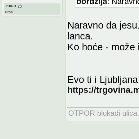
bordzija
: Naravno
+10481
Profil
Naravno da jesu.
lanca.
Ko hoće - može i
Evo ti i Ljubljana
https://trgovina
OTPOR blokadi ulica