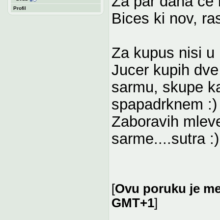
Za par dana ce b
Profil
Bices ki nov, ra
Za kupus nisi u
Jucer kupih dve
sarmu, skupe ka
spapadrknem :)
Zaboravih mlev
sarme....sutra :)
[
Ovu poruku je men
GMT+1
]