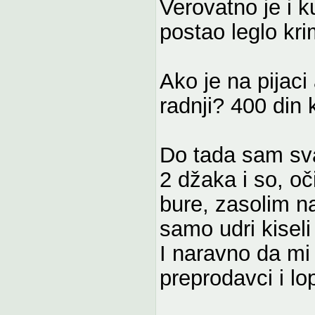
Verovatno je i k
postao leglo kri
Ako je na pijaci
radnji? 400 din 
Do tada sam sva
2 džaka i so, o
bure, zasolim n
samo udri kisel
I naravno da mi
preprodavci i lo