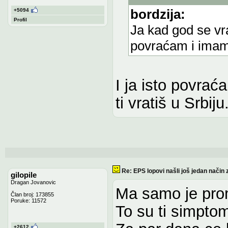
bordzija:
+5094
Profil
Ja kad god se vr
povraćam i imam
I ja isto povrać
ti vratiš u Srbiju
Re: EPS lopovi našli još jedan način 
gilopile
Dragan Jovanovic
Ma samo je prom
Član broj: 173855
Poruke: 11572
To su ti simptom
+2612