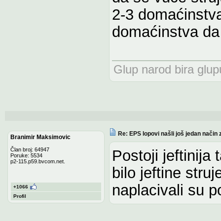
2-3 domaćinstva
domaćinstva da 
Glup narod bira glupu
Re: EPS lopovi našli još jedan način 
Branimir Maksimovic
Član broj: 64947
Postoji jeftinija
Poruke: 5534
p2-115.p59.bvcom.net.
bilo jeftine str
naplacivali su p
+1066
Profil