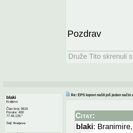
Pozdrav
Druže Tito skrenuli 
Re: EPS lopovi našli još jedan način 
blaki
Kraljevo
Član broj: 9616
Poruke: 400
Citat:
77.46.139.*
Sajt:
Kraljevo
blaki
: Branimire