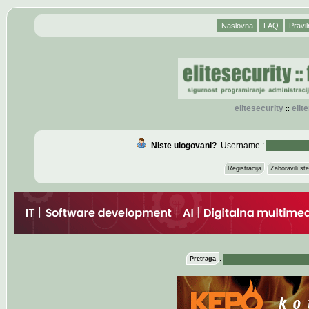
Naslovna
FAQ
Pravil
elitesecurity
eli
::
Niste ulogovani?
Username :
Registracija
Zaboravili s
:
Pretraga