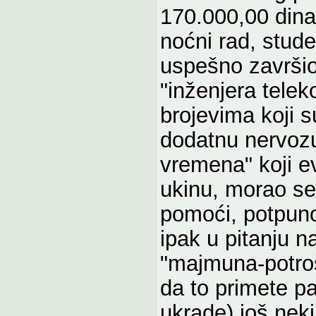
170.000,00 dina
noćni rad, studen
uspešno završio
"inženjera telek
brojevima koji s
dodatnu nervozu
vremena" koji e
ukinu, morao ses
pomoći, potpuno 
ipak u pitanju n
"majmuna-potroša
da to primete pa
ukrade) još neki