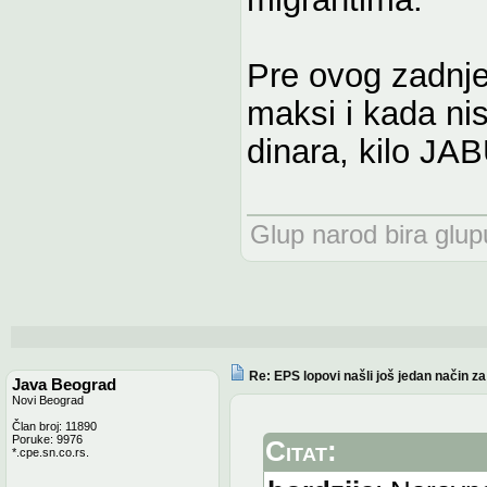
Pre ovog zadnj
maksi i kada ni
dinara, kilo JA
Glup narod bira glupu
Re: EPS lopovi našli još jedan način z
Java Beograd
Novi Beograd
Član broj: 11890
Poruke: 9976
Citat:
*.cpe.sn.co.rs.