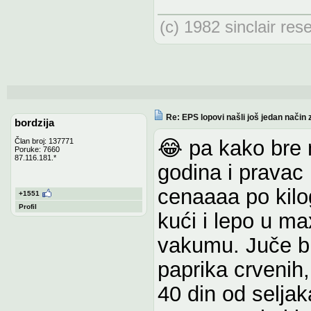
(c) 1982 sinclair res
Re: EPS lopovi našli još jedan način 
bordzija
😂 pa kako bre 
Član broj: 137771
Poruke: 7660
87.116.181.*
godina i prava
cenaaaa po kil
+1551
Profil
kući i lepo u max
vakumu. Juče bio
paprika crvenih,
40 din od seljak