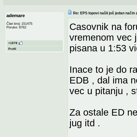
Re: EPS lopovi našli još jedan način 
ademare
Casovnik na for
Član broj: 151475
Poruke: 8762
vremenom vec je
+1878
pisana u 1:53 v
Profil
Inace to je do r
EDB , dal ima ne
vec u pitanju , 
Za ostale ED ne
jug itd .