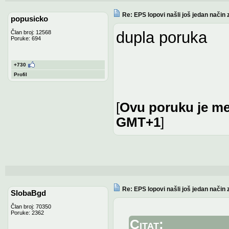
Re: EPS lopovi našli još jedan način 
popusicko
dupla poruka
Član broj: 12568
Poruke: 694
+730
Profil
[
Ovu poruku je me
GMT+1
]
Re: EPS lopovi našli još jedan način 
SlobaBgd
Član broj: 70350
Poruke: 2362
Citat: