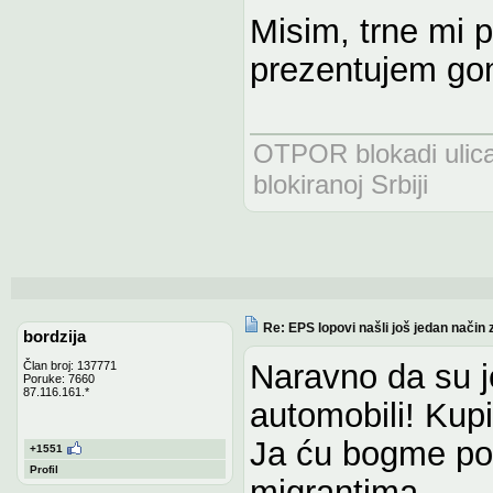
Misim, trne mi 
prezentujem gom
OTPOR blokadi uli
blokiranoj Srbiji
Re: EPS lopovi našli još jedan način 
bordzija
Naravno da su je
Član broj: 137771
Poruke: 7660
87.116.161.*
automobili! Kupi
Ja ću bogme poč
+1551
Profil
migrantima.