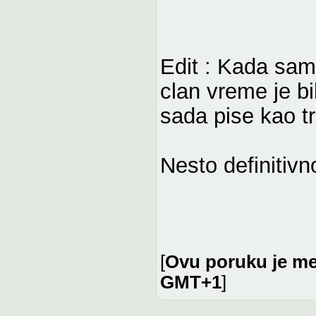
Edit : Kada sam
clan vreme je b
sada pise kao t
Nesto definitivn
[
Ovu poruku je me
GMT+1
]