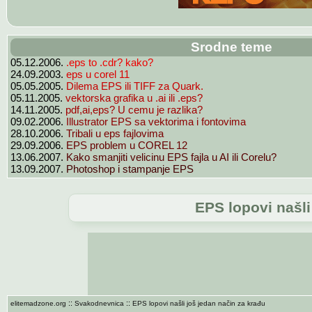
Srodne teme
.eps to .cdr? kako?
05.12.2006.
eps u corel 11
24.09.2003.
Dilema EPS ili TIFF za Quark.
05.05.2005.
vektorska grafika u .ai ili .eps?
05.11.2005.
pdf,ai,eps? U cemu je razlika?
14.11.2005.
Illustrator EPS sa vektorima i fontovima
09.02.2006.
Tribali u eps fajlovima
28.10.2006.
EPS problem u COREL 12
29.09.2006.
Kako smanjiti velicinu EPS fajla u AI ili Corelu?
13.06.2007.
Photoshop i stampanje EPS
13.09.2007.
EPS lopovi našli
::
::
elitemadzone.org
Svakodnevnica
EPS lopovi našli još jedan način za krađu