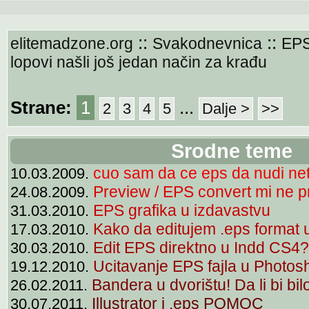
::
::
elitemadzone.org
Svakodnevnica
EP
lopovi našli još jedan način za krađu
Strane:
1
...
2
3
4
5
Dalje >
>>
Srodne teme
cuo sam da ce eps da nudi ne
10.03.2009.
Preview / EPS convert mi ne p
24.08.2009.
EPS grafika u izdavastvu
31.03.2010.
Kako da editujem .eps format u 
17.03.2010.
Edit EPS direktno u Indd CS4?
30.03.2010.
Ucitavanje EPS fajla u Photo
19.12.2010.
Bandera u dvorištu! Da li bi bi
26.02.2011.
Illustrator i .eps POMOC
30.07.2011.