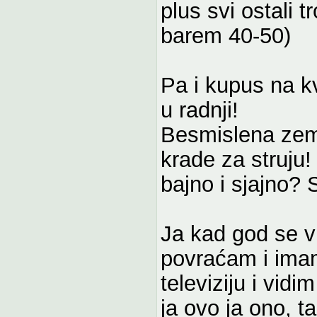
plus svi ostali t
barem 40-50)
Pa i kupus na kv
u radnji!
Besmislena zeml
krade za struju
bajno i sjajno? 
Ja kad god se v
povraćam i imam
televiziju i vid
ja ovo ja ono, 