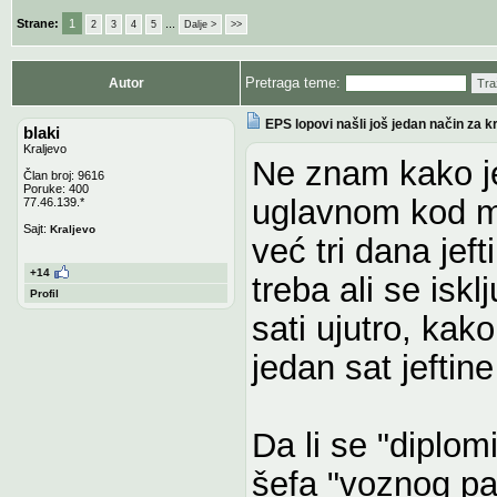
Strane:
1
...
2
3
4
5
Dalje >
>>
Pretraga teme:
Autor
Tra
EPS lopovi našli još jedan način za k
blaki
Kraljevo
Ne znam kako je
Član broj: 9616
Poruke: 400
uglavnom kod 
77.46.139.*
Sajt:
Kraljevo
već tri dana jeft
+14
treba ali se isk
Profil
sati ujutro, kak
jedan sat jeftine 
Da li se "diplom
šefa "voznog pa