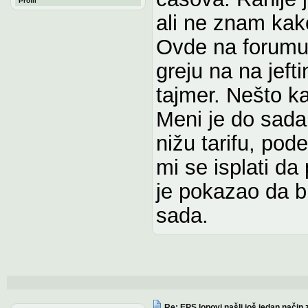
Profil
ali ne znam kak
Ovde na forumu 
greju na na jefti
tajmer. Nešto k
Meni je do sada
nižu tarifu, po
mi se isplati da
je pokazao da b
sada.
Re: EPS lopovi našli još jedan način 