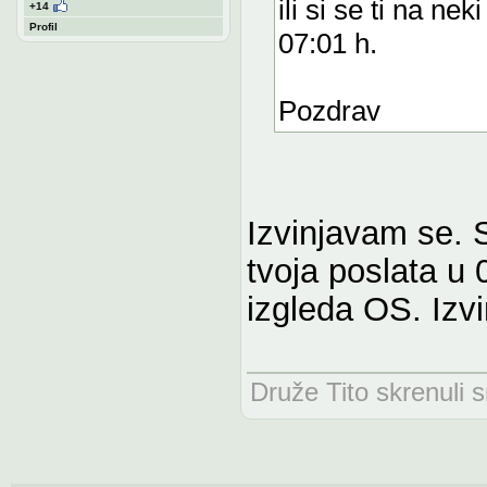
ili si se ti na ne
+14
Profil
07:01 h.
Pozdrav
Izvinjavam se. 
tvoja poslata u
izgleda OS. Izv
Druže Tito skrenuli 