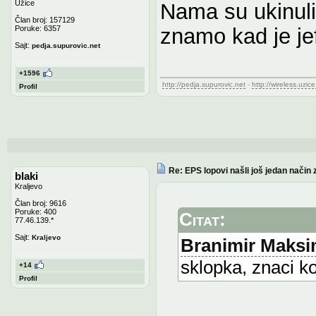
Užice
Nama su ukinuli 
Član broj: 157129
Poruke: 6357
znamo kad je jef
Sajt:
pedja.supurovic.net
+1596
http://pedja.supurovic.net
-
http://wireless.uzice
Profil
Re: EPS lopovi našli još jedan način 
blaki
Kraljevo
Član broj: 9616
Poruke: 400
Citat:
77.46.139.*
Sajt:
Kraljevo
Branimir Maksi
sklopka, znaci ko
+14
Profil