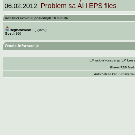
Problem sa AI i EPS files
06.02.2012.
Korisnici aktivni u poslednjih 10 minuta
Registrovani:
1 (
vjova
)
Gosti:
950
Ostale Informacije
EM uslovi koriscenja
. EM krei
Glavni RSS feed
Automati za kafu
Srpski pliv