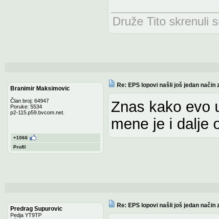
Druže Tito skrenuli 
Re: EPS lopovi našli još jedan način 
Branimir Maksimovic
Član broj: 64947
Znas kako evo u
Poruke: 5534
p2-115.p59.bvcom.net.
mene je i dalje 
+1066
Profil
Re: EPS lopovi našli još jedan način 
Predrag Supurovic
Pedja YT9TP