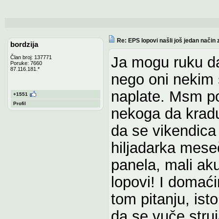
Re: EPS lopovi našli još jedan način 
bordzija
Ja mogu ruku da 
Član broj: 137771
Poruke: 7660
87.116.181.*
nego oni nekim 
naplate. Msm pol
+1551
Profil
nekoga da kradu
da se vikendica 
hiljadarka mese
panela, mali aku
lopovi! I domać
tom pitanju, is
da se vuče struja