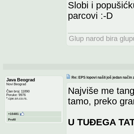
Slobi i popušićk
parcovi :-D
Glup narod bira glupu
Re: EPS lopovi našli još jedan način 
Java Beograd
Novi Beograd
Najviše me tangi
Član broj: 11890
Poruke: 9976
tamo, preko gran
*.cpe.sn.co.rs.
+10481
U TUĐEGA TA
Profil