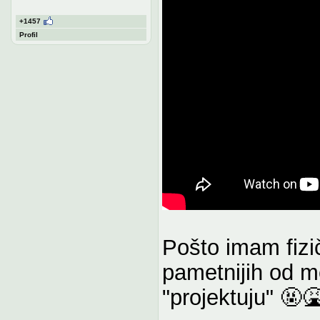
+1457
Profil
Pošto imam fizi
pametnijih od me
"projektuju" 🤬