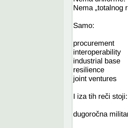
Nema „totalnog r
Samo:
procurement
interoperability
industrial base
resilience
joint ventures
I iza tih reči stoji:
dugoročna militar