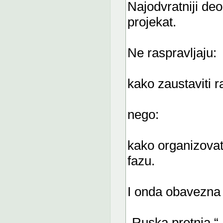
Najodvratniji deo 
projekat.
Ne raspravljaju:
kako zaustaviti r
nego:
kako organizovati
fazu.
I onda obavezna 
„Ruska pretnja.“