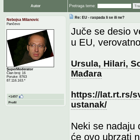
Pretraga teme:
Autor
Tra
Re: EU - raspada li se ili ne?
Nebojsa Milanovic
Pančevo
Juče se desio v
u EU, verovatno 
Ursula, Hilari, 
SuperModerator
Mađara
Član broj: 16
Poruke: 8763
87.116.163.*
https://lat.rt.rs
+1457
ustanak/
Profil
Neki se nadaju d
će ovo ubrzati 