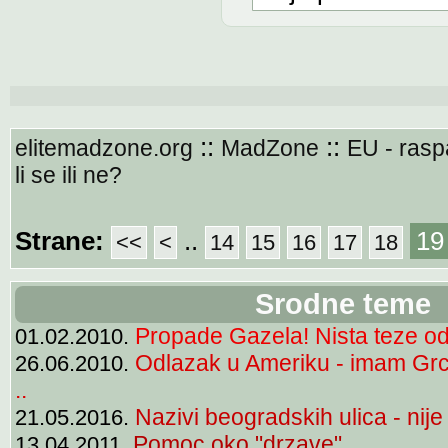
::
::
elitemadzone.org
MadZone
EU - ras
li se ili ne?
Strane:
..
19
<<
<
14
15
16
17
18
Srodne teme
Propade Gazela! Nista teze od
01.02.2010.
Odlazak u Ameriku - imam Grc
26.06.2010.
..
Nazivi beogradskih ulica - nij
21.05.2016.
Pomoc oko "drzave"
13.04.2011.