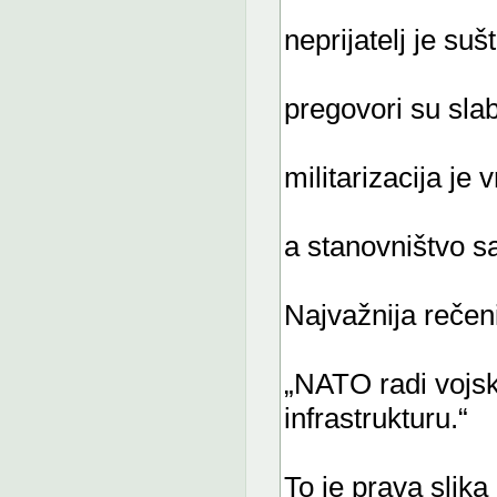
neprijatelj je suš
pregovori su slab
militarizacija je v
a stanovništvo s
Najvažnija rečeni
„NATO radi vojsku
infrastrukturu.“
To je prava slik