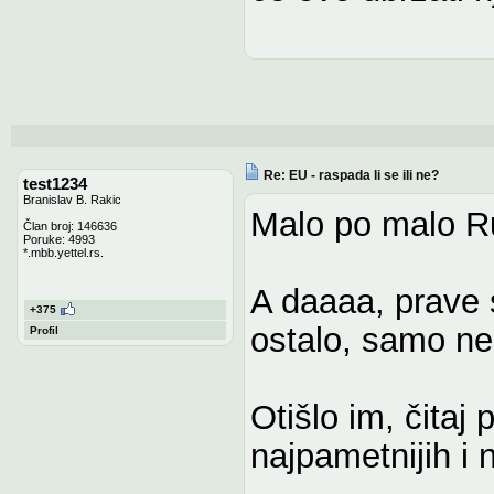
Re: EU - raspada li se ili ne?
test1234
Branislav B. Rakic
Malo po malo Rus
Član broj: 146636
Poruke: 4993
*.mbb.yettel.rs.
A daaaa, prave sv
+375
ostalo, samo ne
Profil
Otišlo im, čitaj
najpametnijih i 