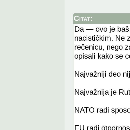
Citat:
Da — ovo je baš o
nacističkim. Ne z
rečenicu, nego z
opisali kako se 
Najvažniji deo ni
Najvažnija je Ru
NATO radi sposo
EU radi otpornost