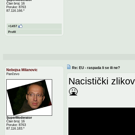
Član broj: 16
Poruke: 8763
87.116.166.*
+1457
Profil
Re: EU - raspada li se ili ne?
Nebojsa Milanovic
Pančevo
Nacistički zlikov
🤮
SuperModerator
Član broj: 16
Poruke: 8763
87.116.183.*