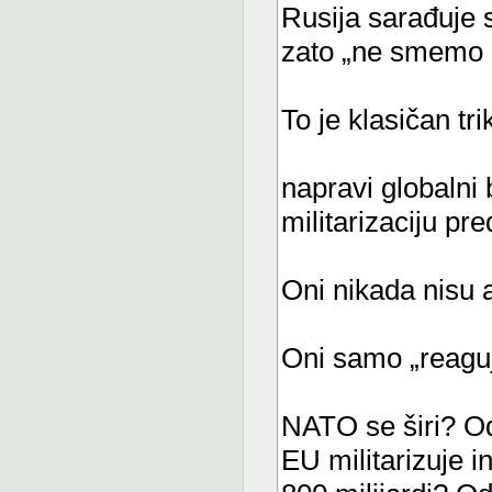
Rusija sarađuje
zato „ne smemo bi
To je klasičan tri
napravi globalni 
militarizaciju pr
Oni nikada nisu a
Oni samo „reaguj
NATO se širi? O
EU militarizuje i