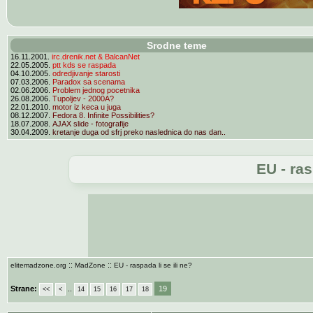
Srodne teme
16.11.2001.
irc.drenik.net & BalcanNet
22.05.2005.
ptt kds se raspada
04.10.2005.
odredjivanje starosti
07.03.2006.
Paradox sa scenama
02.06.2006.
Problem jednog pocetnika
26.08.2006.
Tupoljev - 2000A?
22.01.2010.
motor iz keca u juga
08.12.2007.
Fedora 8. Infinite Possibilities?
18.07.2008.
AJAX slide - fotografije
30.04.2009.
kretanje duga od sfrj preko naslednica do nas dan..
EU - ras
::
::
elitemadzone.org
MadZone
EU - raspada li se ili ne?
Strane:
..
19
<<
<
14
15
16
17
18