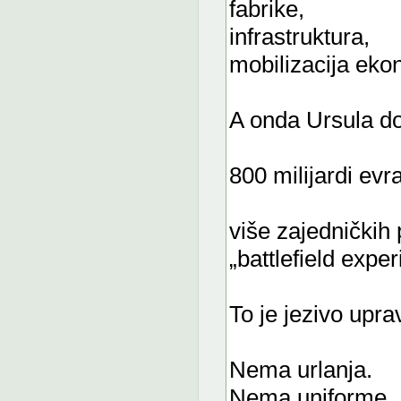
fabrike,
infrastruktura,
mobilizacija eko
A onda Ursula do
800 milijardi evr
više zajedničkih
„battlefield exper
To je jezivo upra
Nema urlanja.
Nema uniforme.