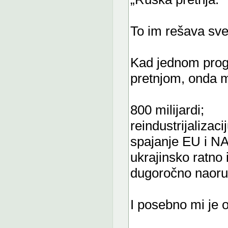
To im rešava sve
Kad jednom progl
pretnjom, onda m
800 milijardi;
reindustrijalizacij
spajanje EU i NA
ukrajinsko ratno 
dugoročno naoru
I posebno mi je 