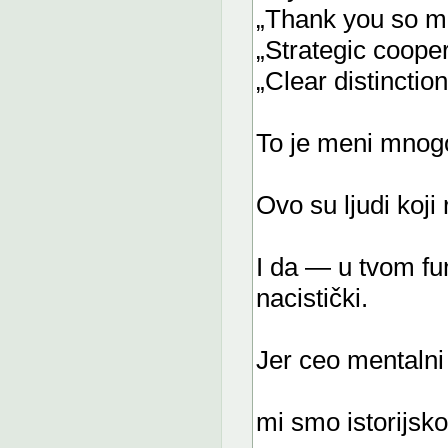
„Thank you so m
„Strategic cooper
„Clear distinction
To je meni mnogo 
Ovo su ljudi koji
I da — u tvom fun
nacistički.
Jer ceo mentalni
mi smo istorijsko