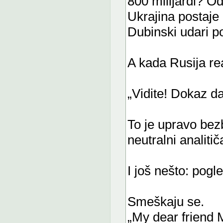
800 milijardi? O
Ukrajina postaje 
Dubinski udari p
A kada Rusija re
„Vidite! Dokaz da
To je upravo bez
neutralni analitiča
I još nešto: pogl
Smeškaju se.
„My dear friend 