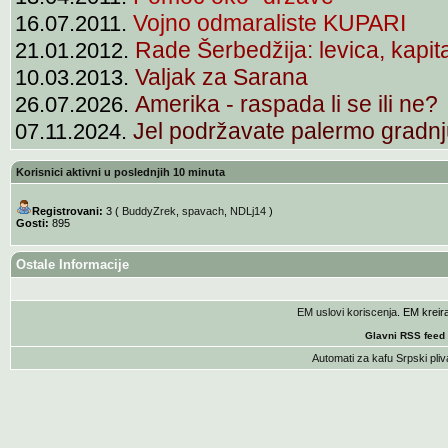
Vojno odmaraliste KUPARI
16.07.2011.
Rade Šerbedžija: levica, kapit
21.01.2012.
Valjak za Sarana
10.03.2013.
Amerika - raspada li se ili ne?
26.07.2026.
Jel podržavate palermo gradnj
07.11.2024.
Korisnici aktivni u poslednjih 10 minuta
Registrovani:
3 (
BuddyZrek
,
spavach
,
NDLj14
)
Gosti:
895
Ostale Informacije
EM uslovi koriscenja
. EM krei
Glavni RSS feed
Automati za kafu
Srpski pliv