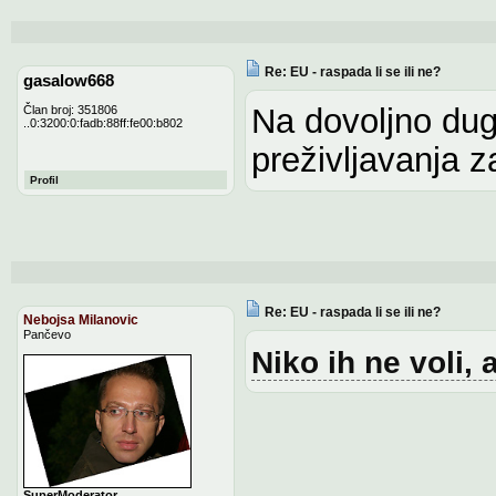
Re: EU - raspada li se ili ne?
gasalow668
Na dovoljno dug
Član broj: 351806
..0:3200:0:fadb:88ff:fe00:b802
preživljavanja 
Profil
Re: EU - raspada li se ili ne?
Nebojsa Milanovic
Pančevo
Niko ih ne voli, a
SuperModerator