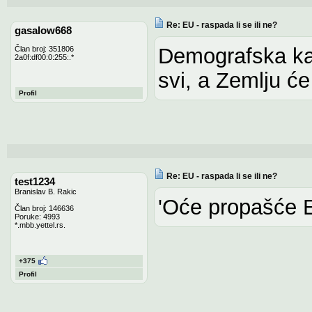
Re: EU - raspada li se ili ne?
gasalow668
Demografska kat
Član broj: 351806
2a0f:df00:0:255:.*
svi, a Zemlju će 
Profil
Re: EU - raspada li se ili ne?
test1234
Branislav B. Rakic
'Oće propašće E
Član broj: 146636
Poruke: 4993
*.mbb.yettel.rs.
+375
Profil