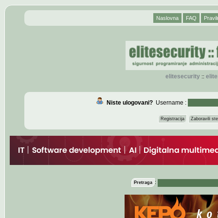
Naslovna
FAQ
Pravil
elitesecurity
eli
::
Niste ulogovani?
Username :
Registracija
Zaboravili s
:
Pretraga