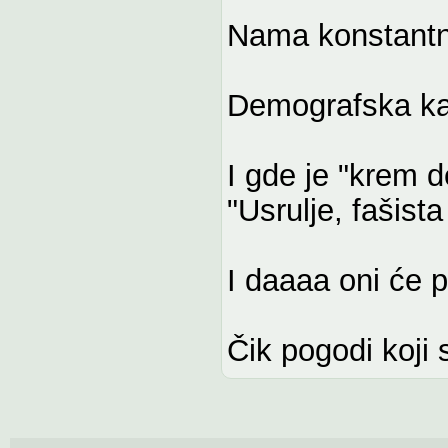
Nama konstantno
Demografska kat
I gde je "krem 
"Usrulje, fašista
I daaaa oni će p
Čik pogodi koji s