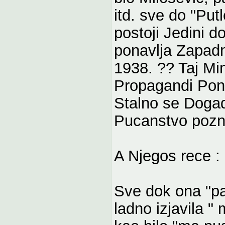
itd. sve do "Pu
postoji Jedini d
ponavlja Zapad
1938. ?? Taj Mi
Propagandi Pona
Stalno se Dogadja
Pucanstvo pozna
A Njegos rece :
Sve dok ona "pa
ladno izjavila "