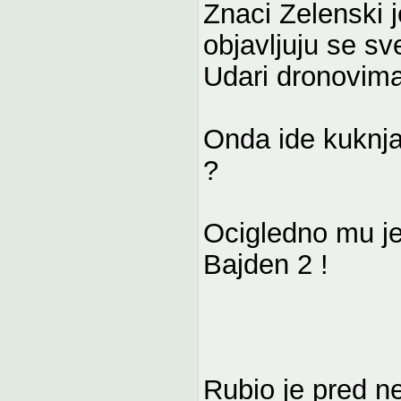
Znaci Zelenski j
objavljuju se sve
Udari dronovima 
Onda ide kuknjav
?
Ocigledno mu j
Bajden 2 !
Rubio je pred 