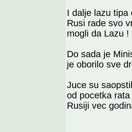
I dalje lazu tip
Rusi rade svo v
mogli da Lazu !
Do sada je Mini
je oborilo sve d
Juce su saopstil
od pocetka rata
Rusiji vec godi