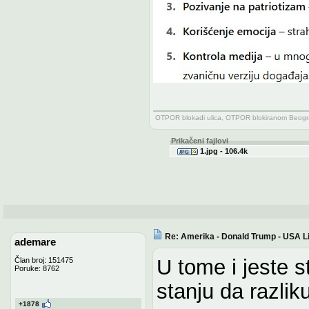
OTPOR blokadi ulica, OTPOR blokiranom Beogra
Prikačeni fajlovi
1.jpg - 106.4k
Re: Amerika - Donald Trump - USA L
ademare
U tome i jeste st
Član broj: 151475
Poruke: 8762
stanju da razlik
+1878