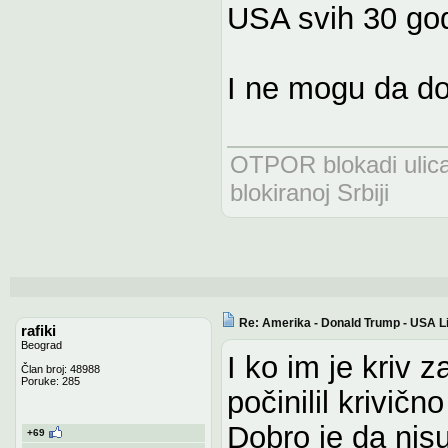
USA svih 30 go
I ne mogu da dob
OTPOR blokadi uli
blokiranoj Srbiji
Re: Amerika - Donald Trump - USA L
rafiki
Beograd
I ko im je kriv 
Član broj: 48988
Poruke: 285
počinilil krivičn
Dobro je da nisu
+69