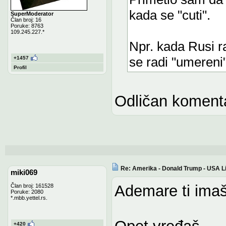
kada se "cuti".
SuperModerator
Član broj: 16
Poruke: 8763
109.245.227.*
Npr. kada Rusi r
se radi "umereni
+1457
Profil
Odličan komentar
Re: Amerika - Donald Trump - USA L
miki069
Ademare ti imaš
Član broj: 161528
Poruke: 2080
*.mbb.yettel.rs.
Opet vređaš.
+420