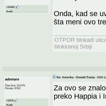
+10481
Onda, kad se uva
Profil
šta meni ovo tr
OTPOR blokadi uli
blokiranoj Srbiji
Re: Amerika - Donald Trump - USA L
ademare
Za ovo se znalo
Član broj: 151475
Poruke: 8762
preko Happia i 
+1878
Profil