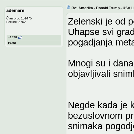
Re: Amerika - Donald Trump - USA L
ademare
Zelenski je od 
Član broj: 151475
Poruke: 8762
Uhapse svi grad
+1878
pogadjanja meta
Profil
Mnogi su i dana
objavljivali snim
Negde kada je k
bezuslovnom prim
snimaka pogodje