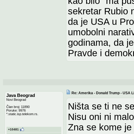
kao bilo "ma pus
sekretar Rubio 
da je USA u Prox
umobolni narati
godinama, da je
Pravde i demokr
Re: Amerika - Donald Trump - USA L
Java Beograd
Novi Beograd
Ništa se ti ne s
Član broj: 11890
Poruke: 9976
Nisu oni ni malo
*.static.isp.telekom.rs.
Zna se kome je n
+10481