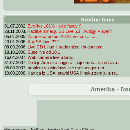
Srodne teme
01.07.2002.
Eve live 101% - bice fancy :)
28.11.2003.
Razlike izmedju SB Live 5.1 i Audigy Player?
05.01.2005.
Za one sa brzom ADSL vezom .......
20.01.2006.
Koji SB Live!???
09.03.2006.
Live CD Linux-i, sadasnjost i buducnost
18.10.2006.
Suse live cd 10.1
16.04.2007.
Web camere live u Srbiji
31.07.2007.
Da li je Amerika najgora i najnemoralnija država..
05.08.2007.
problem sa windows live messenger-om
19.09.2008.
Kartica iz USA, staviti USA ili neku zemlju iz re..
Amerika - Do
::
::
elitemadzone.org
MadZone
Amerika - Donald Trump - USA Live