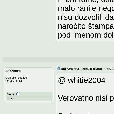
malo ranije nego
nisu dozvolili d
naročito štampa
pod imenom dol
Re: Amerika - Donald Trump - USA L
ademare
@ whitie2004
Član broj: 151475
Poruke: 8762
+1878
Verovatno nisi pr
Profil