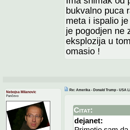
Ima snimak od p
bukvalno puca ra
meta i ispalio j
je pogodjen ne z
eksplozija u tom
omasio !
Re: Amerika - Donald Trump - USA L
Nebojsa Milanovic
Pančevo
Citat:
dejanet:
Primetio sam da 