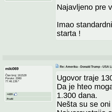
Najavljeno pre 
Imao standardn
starta !
Re: Amerika - Donald Trump - USA L
miki069
Ugovor traje 13
Član broj: 161528
Poruke: 2080
77.46.139.*
Da je hteo moga
1.300 dana.
+420
Profil
Nešta su se oni