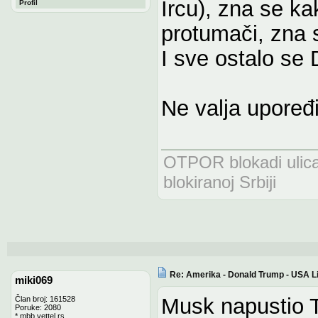
Ircu), zna se k
Profil
protumači, zna 
I sve ostalo s
Ne valja upoređi
OTPOR blokadi uli
blokiranoj Srbiji
Re: Amerika - Donald Trump - USA L
miki069
Musk napustio 
Član broj: 161528
Poruke: 2080
*.mbb.yettel.rs.