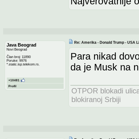
Najverovatnije 
Re: Amerika - Donald Trump - USA L
Java Beograd
Novi Beograd
Para nikad dovo
Član broj: 11890
Poruke: 9976
da je Musk na n
*.static.isp.telekom.rs.
+10481
Profil
OTPOR blokadi uli
blokiranoj Srbiji