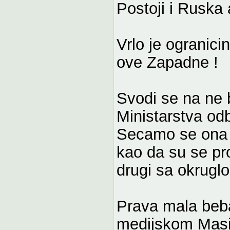
Postoji i Ruska
Vrlo je ogranici
ove Zapadne !
Svodi se na ne 
Ministarstva od
Secamo se ona d
kao da su se pro
drugi sa okrugl
Prava mala beb
medijskom Masi