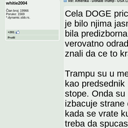
Re: Amerika - Donald Trump - USA L
whitie2004
Cela DOGE prica
Član broj: 19966
Poruke: 1569
*.dynamic.sbb.rs.
je bilo njima ja
bila predizborna 
+281
Profil
verovatno odrad
znali da ce to kr
Trampu su u me
kao predsednik kr
stope. Onda su 
izbacuje strane 
kada se vrate ku
treba da spucas