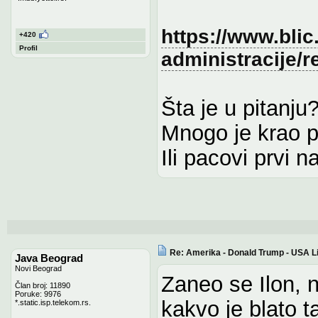
https://www.blic
+420
Profil
administracije/
Šta je u pitanju
Mnogo je krao p
Ili pacovi prvi 
Re: Amerika - Donald Trump - USA L
Java Beograd
Novi Beograd
Zaneo se Ilon, n
Član broj: 11890
Poruke: 9976
kakvo je blato ta
*.static.isp.telekom.rs.