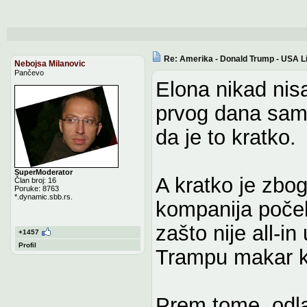
Re: Amerika - Donald Trump - USA L
Nebojsa Milanovic
Pančevo
Elona nikad nis
prvog dana sam
da je to kratko.
SuperModerator
A kratko je zbog
Član broj: 16
Poruke: 8763
*.dynamic.sbb.rs.
kompanija počel
zašto nije all-
+1457
Profil
Trampu makar ko
Prem tome, odla