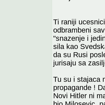
Ti raniji ucesnic
odbrambeni save
"snazenje i jed
sila kao Svedska
da su Rusi posl
jurisaju sa zasi
Tu su i stajaca
propagande ! Da 
Novi Hitler ni ma
bio Milosevic, 