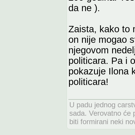
da ne ).
Zaista, kako to 
on nije mogao sv
njegovom nedel
politicara. Pa i
pokazuje Ilona 
politicara!
U padu jednog carstva
sada. Verovatno će 
biti formirani neki n