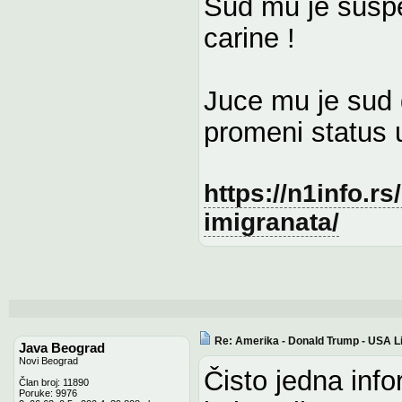
Sud mu je suspe
carine !
Juce mu je sud 
promeni status u
https://n1info.rs
imigranata/
Re: Amerika - Donald Trump - USA L
Java Beograd
Novi Beograd
Čisto jedna info
Član broj: 11890
Poruke: 9976