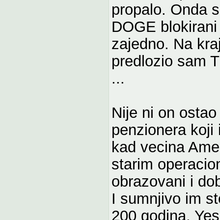
propalo. Onda s
DOGE blokirani 
zajedno. Na kraju
predlozio sam T
...
Nije ni on osta
penzionera koji 
kad vecina Ame
starim operacio
obrazovani i dob
I sumnjivo im s
200 godina. Yes,