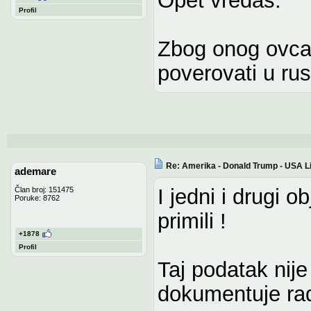
Profil
Zbog onog ovca,
poverovati u ru
Re: Amerika - Donald Trump - USA L
ademare
I jedni i drugi 
Član broj: 151475
Poruke: 8762
primili !
+1878
Profil
Taj podatak nije
dokumentuje rad