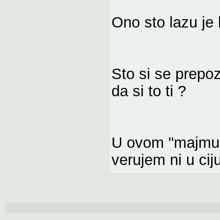
Ono sto lazu je k
Sto si se prepo
da si to ti ?
U ovom "majmun
verujem ni u ci