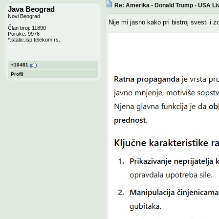
Re: Amerika - Donald Trump - USA Li
Java Beograd
Novi Beograd
Nije mi jasno kako pri bistroj svesti i
Član broj: 11890
Poruke: 9976
*.static.isp.telekom.rs.
+10481
Profil