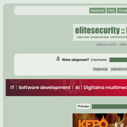
Naslovna
FAQ
Pravil
elitesecurity
eli
::
Niste ulogovani?
Username :
Registracija
Zaboravili s
:
Pretraga