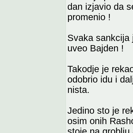
dan izjavio da s
promenio !
Svaka sankcija j
uveo Bajden !
Takodje je reka
odobrio idu i da
nista.
Jedino sto je re
osim onih Rashod
stoje na groblju