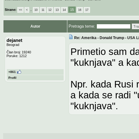
Strane:
..
15
<<
<
10
11
12
13
14
16
17
Pretraga teme:
Autor
Tra
Re: Amerika - Donald Trump - USA L
dejanet
Beograd
Primetio sam da
Član broj: 19240
Poruke: 1212
"kuknjava" a kad
+861
Profil
Npr. kada Rusi r
a kada se radi 
"kuknjava".