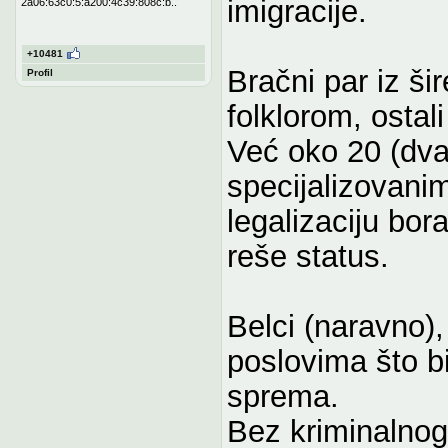
imigracije.
2a06:63c0:5:a200:4c39:808c:b..
+10481
Bračni par iz šir
Profil
folklorom, ostal
Već oko 20 (dva
specijalizovani
legalizaciju bo
reše status.
Belci (naravno)
poslovima što b
sprema.
Bez kriminalnog 