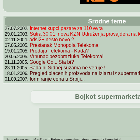
Srodne teme
27.07.2002.
Internet kupci pazare za 110 evra
29.01.2003.
Sutra 30.01. nova KZN Udruženja provajdera na te
02.11.2004.
adsl2+ nesto novo ?
07.05.2005.
Prestanak Monopola Telekoma
19.01.2005.
Prodaja Telekoma - Kada?
20.05.2005.
Vrhunac bezobrazluka Telekoma!
21.11.2005.
Google Co... Sta bi?
23.11.2005.
Sada ni Sidnej suzama ne veruje !
18.01.2006.
Pregled placenih proizvoda na izlazu iz supermark
01.09.2007.
formiranje cena u Srbiji...
Bojkot supermarketa
::
::
elitemadzone.org
MadZone
Bojkot supermarketa zbog monopola i lopovluka!