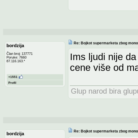
Re: Bojkot supermarketa zbog monop
bordzija
Ims ljudi nije d
Član broj: 137771
Poruke: 7660
87.116.163.*
cene više od ma
+1551
Profil
Glup narod bira glupu
Re: Bojkot supermarketa zbog monop
bordzija