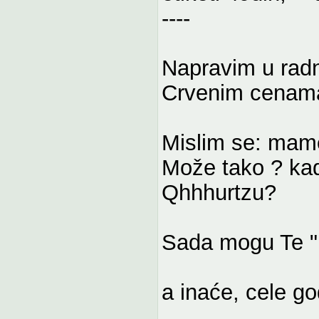
----
Napravim u radn
Crvenim cenama
Mislim se: mam
Može tako ? kad
Qhhhurtzu?
Sada mogu Te "L
a inaće, cele g