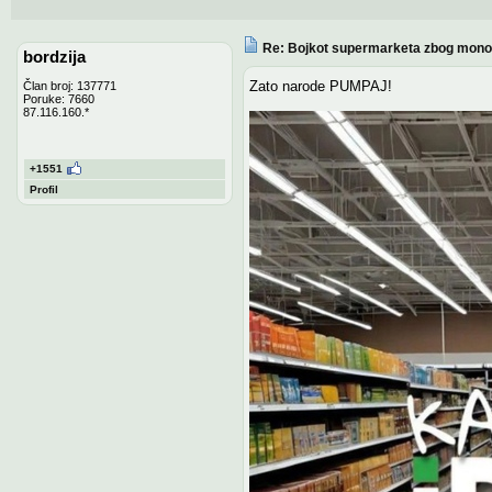
Re: Bojkot supermarketa zbog monop
bordzija
Zato narode PUMPAJ!
Član broj: 137771
Poruke: 7660
87.116.160.*
+1551
Profil