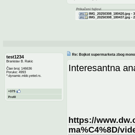
Prikačeni fajlovi
IMG_20250308_180420.jpg - 3
IMG_20250308_180437.jpg - 2
Re: Bojkot supermarketa zbog monop
test1234
Branislav B. Rakic
Interesantna an
Član broj: 146636
Poruke: 4993
*.dynamic.mbb.yettel.rs.
+375
Profil
https://www.dw.c
ma%C4%8D/vide