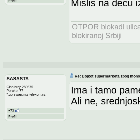
Misliš na decu i
Profil
OTPOR blokadi uli
blokiranoj Srbiji
Re: Bojkot supermarketa zbog monop
SASASTA
Ima i tamo pamet
Član broj: 289575
Poruke: 77
*.gprswap.mts.telekom.rs.
Ali ne, srednjos
+73
Profil