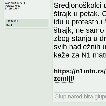
Sredjonoškolci 
Član broj: 137771
Poruke: 7660
87.116.178.*
štrajk u petak. 
idu u protestnu
+1551
Profil
štrajk, ne samo 
zbog stanja u d
svih nadležnih 
kaže za N1 matu
https://n1info.rs/
zemlji/
Glup narod bira glupu