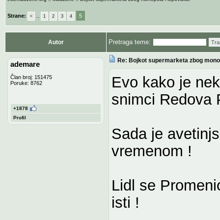
Strane:
..
5
<
1
2
3
4
Pretraga teme:
Autor
Tra
Re: Bojkot supermarketa zbog monop
ademare
Evo kako je neka
Član broj: 151475
Poruke: 8762
snimci Redova P
+1878
Profil
Sada je avetinjs
vremenom !
Lidl se Promeni
isti !