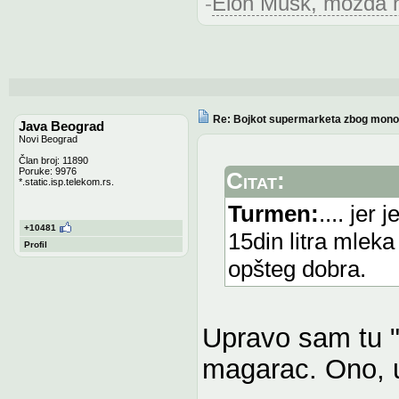
-
Elon Musk, možda na
Re: Bojkot supermarketa zbog monop
Java Beograd
Novi Beograd
Član broj: 11890
Poruke: 9976
Citat:
*.static.isp.telekom.rs.
Turmen:
.... jer
+10481
15din litra mlek
Profil
opšteg dobra.
Upravo sam tu "
magarac. Ono, u