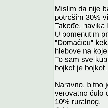
Mislim da nije 
potrošim 30% vi
Takođe, navika 
U pomenutim pr
"Domaćicu" keks
hlebove na koje
To sam sve kupi
bojkot je bojkot
Naravno, bitno 
verovatno čulo 
10% ruralnog.