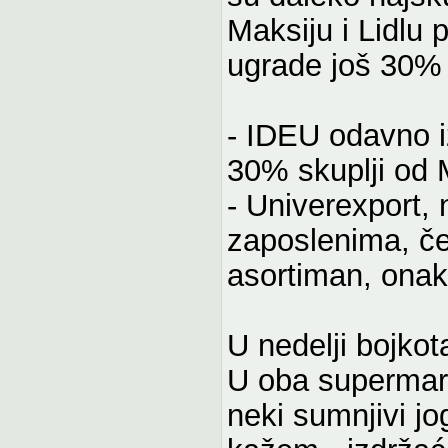
Maksiju i Lidlu
ugrade još 30%
- IDEU odavno i
30% skuplji od 
- Univerexport,
zaposlenima, č
asortiman, onak
U nedelji bojko
U oba supermark
neki sumnjivi jo