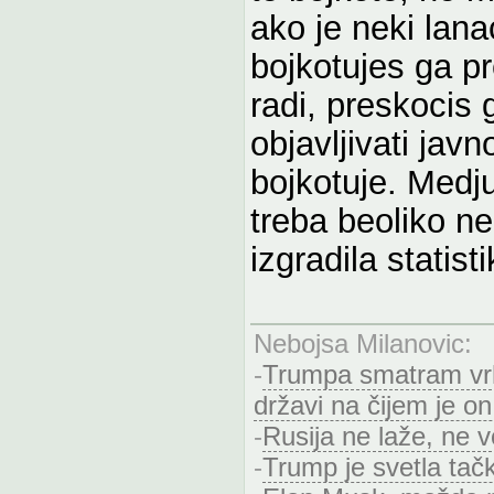
ako je neki lana
bojkotujes ga pr
radi, preskocis 
objavljivati jav
bojkotuje. Medj
treba beoliko ne
izgradila statis
Nebojsa Milanovic
:
-
Trumpa smatram vrh
državi na čijem je on
-
Rusija ne laže, ne 
-
Trump je svetla tač