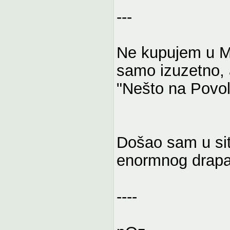
---
Ne kupujem u M
samo izuzetno, 
"Nešto na Povol
Došao sam u sit
enormnog drapa
----