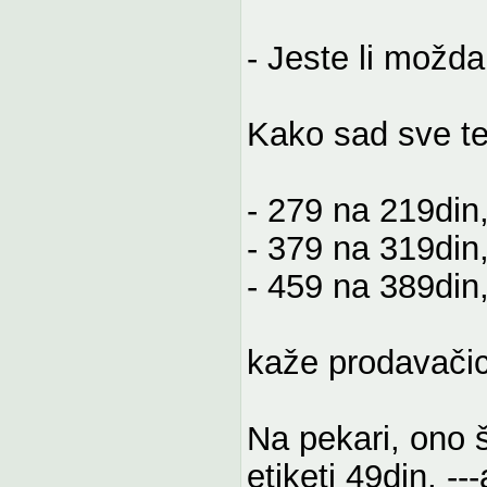
- Jeste li možda
Kako sad sve te
- 279 na 219din
- 379 na 319din
- 459 na 389din
kaže prodavačica
Na pekari, ono š
etiketi 49din, -