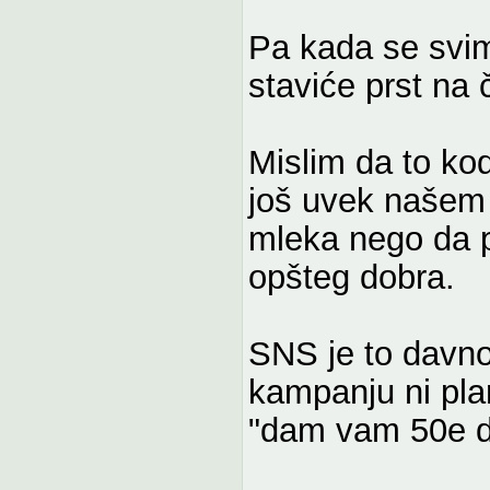
Pa kada se svima
staviće prst na 
Mislim da to ko
još uvek našem č
mleka nego da 
opšteg dobra.
SNS je to davno
kampanju ni pla
"dam vam 50e d