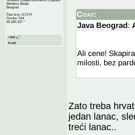
Wireless Media
Beograd
Citat:
Član broj: 317274
Poruke: 544
95.180.107.*
Java Beograd
:
+306
Profil
Ali cene! Skapir
milosti, bez pard
Zato treba hrvat
jedan lanac, sl
treći lanac..