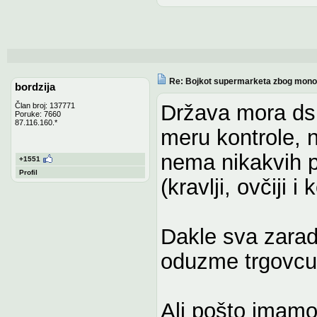
Re: Bojkot supermarketa zbog monop
bordzija
Država mora ds 
Član broj: 137771
Poruke: 7660
87.116.160.*
meru kontrole, n
nema nikakvih p
+1551
Profil
(kravlji, ovčiji i 
Dakle sva zarad
oduzme trgovcu
Ali pošto imamo 