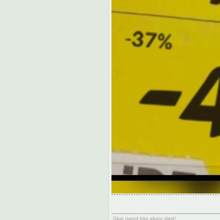
Glup narod bira glupu vlast!