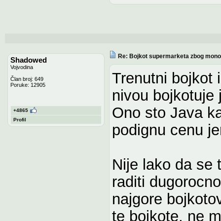
Re: Bojkot supermarketa zbog monop
Shadowed
Vojvodina
Trenutni bojkot 
Član broj: 649
Poruke: 12905
nivou bojkotuje 
Ono sto Java ka
+4865
Profil
podignu cenu jer
Nije lako da se 
raditi dugorocno.
najgore bojkotov
te bojkote, ne 