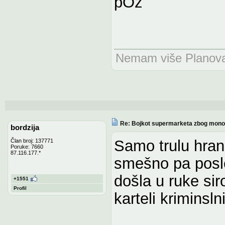
pOz
Nemam više Planova n
Re: Bojkot supermarketa zbog monop
bordzija
Samo trulu hranu
Član broj: 137771
Poruke: 7660
87.116.177.*
smešno pa posle
došla u ruke sir
+1551
Profil
karteli kriminsln