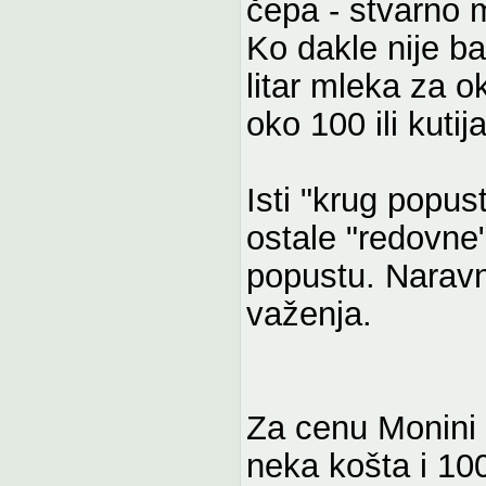
čepa - stvarno 
Ko dakle nije ba
litar mleka za o
oko 100 ili kuti
Isti "krug popust
ostale "redovne
popustu. Naravn
važenja.
Za cenu Monini
neka košta i 100