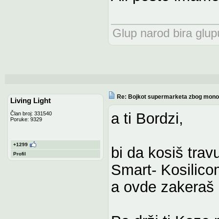
Glup narod bira glupu
Re: Bojkot supermarketa zbog monop
Living Light
a ti Bordzi,
Član broj: 331540
Poruke: 9329
+1299
bi da kosiš tra
Profil
Smart- Kosilico
a ovde zakeraš 