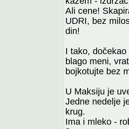
kažem - izdržać
Ali cene! Skapir
UDRI, bez milos
din!
I tako, dočekao
blago meni, vrat
bojkotujte bez 
U Maksiju je uv
Jedne nedelje je
krug.
Ima i mleko - r