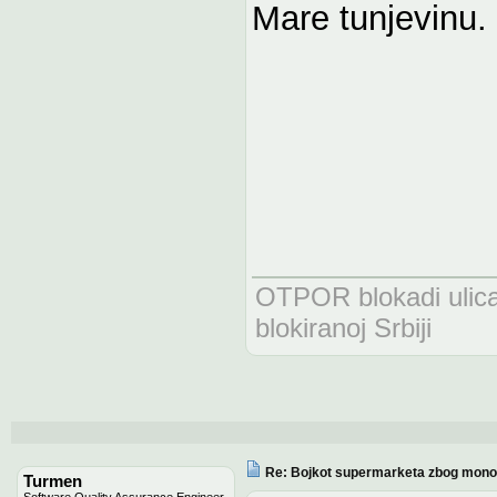
Mare tunjevinu.
OTPOR blokadi uli
blokiranoj Srbiji
Re: Bojkot supermarketa zbog monop
Turmen
Software Quality Assurance Engineer