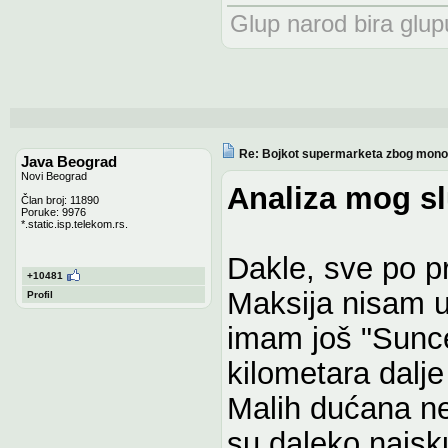
Glup narod bira glupu
Re: Bojkot supermarketa zbog monop
Java Beograd
Novi Beograd
Analiza mog sl
Član broj: 11890
Poruke: 9976
*.static.isp.telekom.rs.
Dakle, sve po pr
+10481
Maksija nisam u
Profil
imam još "Sunce" 
kilometara dalje
Malih dućana nem
su daleko najskup