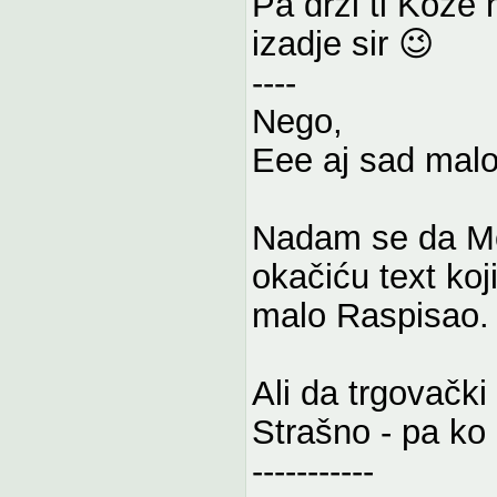
Pa drži ti Koze 
izadje sir 😉
----
Nego,
Eee aj sad malo
Nadam se da Mo
okačiću text koj
malo Raspisao.
Ali da trgovač
Strašno - pa ko 
-----------