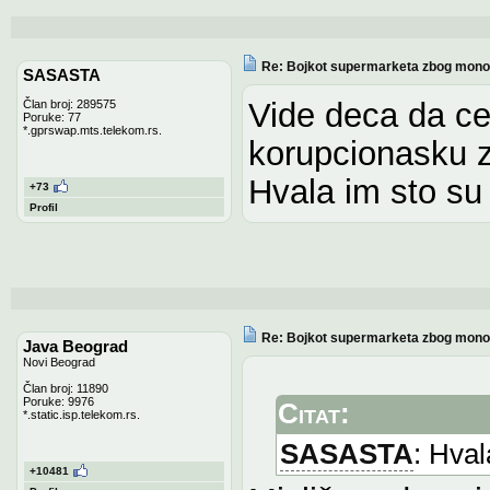
Re: Bojkot supermarketa zbog monop
SASASTA
Vide deca da ce
Član broj: 289575
Poruke: 77
*.gprswap.mts.telekom.rs.
korupcionasku 
Hvala im sto su
+73
Profil
Re: Bojkot supermarketa zbog monop
Java Beograd
Novi Beograd
Član broj: 11890
Poruke: 9976
Citat:
*.static.isp.telekom.rs.
SASASTA
: Hval
+10481