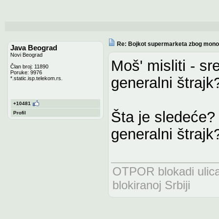
Re: Bojkot supermarketa zbog monop
Java Beograd
Novi Beograd
Moš' misliti - s
Član broj: 11890
Poruke: 9976
generalni štrajk
*.static.isp.telekom.rs.
+10481
Šta je sledeće?
Profil
generalni štrajk
OTPOR blokadi uli
blokiranoj Srbiji