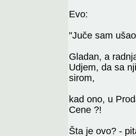
Evo:
"Juče sam ušao 
Gladan, a radnja
Udjem, da sa n
sirom,
kad ono, u Prod
Cene ?!
Šta je ovo? - pi