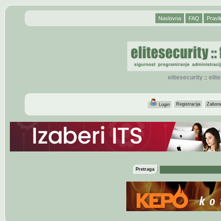
Naslovna
FAQ
Pravil
elitesecurity
eli
::
Registracija
Zabora
Login
:
Pretraga