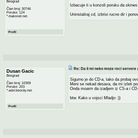
Beograd
Izbacuje ti u konzoli poruku da skines
Član broj: 30746
Poruke: 124
Uninstaliraj cd, izbrisi rucno dir i pon
*.maksnet.net.
Profil
Re: Da li mi neko moze reci servere 
Dusan Gacic
Beograd
Sigurno je do CD-a, tako da probaj ovo
Član broj: 10369
Meni se nekad desava, da mi izleti p
Poruke: 203
Onda moarm da izadjem iz CS-a i CD-a
*.adsl.beocity.net.
btw. Kako u vojsci Mladjo :))
Profil