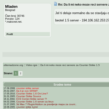
Re: Da li mi neko moze reci servere 
Mladen
Beograd
Jel ti deluje normalno da se stavljaju
Član broj: 30746
Poruke: 124
beotel 1.5 server - 194.106.162.253:2
*.maksnet.net.
Profil
::
::
elitemadzone.org
Video igre
Da li mi neko moze reci servere za Counter Strike 1.5
Strane:
1
2
Srodne teme
counter strike server
17.09.2008.
Da li je ovo SPAM?
25.02.2007.
Counter Strike 1.6 On-Line?
17.05.2010.
Counter Strike Source
31.01.2005.
CCS Conter-Strike server ?!
18.11.2004.
Counter Strike 1.6 server za linux
04.02.2006.
3d Max 7 Plugin/Addon za pravljenje mapa za count..
21.07.2005.
counter strike turnir
19.08.2005.