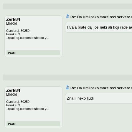
Re: Da li mi neko moze reci servere 
Zvrk84
MikiKiki
Hvala brate daj jos neki ali koji rade 
Član broj: 80250
Poruke: 3
..njuel-bg.customer.sbb.co.yu.
Profil
Re: Da li mi neko moze reci servere 
Zvrk84
MikiKiki
Zna li neko ljudi
Član broj: 80250
Poruke: 3
..njuel-bg.customer.sbb.co.yu.
Profil