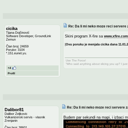
Re: Da li mi neko moze reci servere 
cicika
Tijana Dojčinović
Skini program X-fire sa
Software Developer, GroundLink
www.xfire.com
Zemun
[
Ovu poruku je menjala cicika dana 11.01.
Član broj: 24659
Poruke: 3104
*.151.eunet.yu.
Use The Force!
“Who said anything about slicing you up? I just
+4
Profil
Re: Da li mi neko moze reci servere z
Dalibor81
Dalibor Zeljkovic
Budem par sekundi na mapi, i izbaci mi
Vulkanizerski servis - vlasnik
Zrenjanin
Član broj: 38601