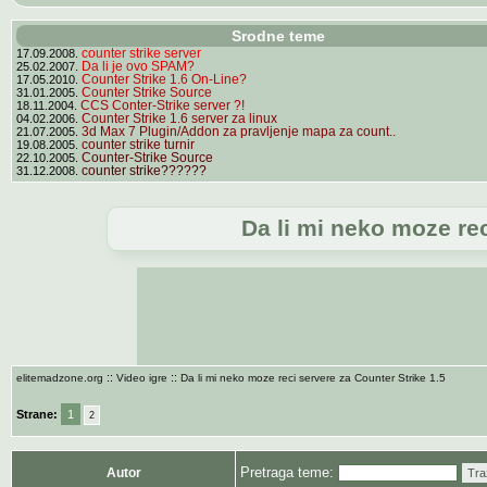
Srodne teme
17.09.2008.
counter strike server
25.02.2007.
Da li je ovo SPAM?
17.05.2010.
Counter Strike 1.6 On-Line?
31.01.2005.
Counter Strike Source
18.11.2004.
CCS Conter-Strike server ?!
04.02.2006.
Counter Strike 1.6 server za linux
21.07.2005.
3d Max 7 Plugin/Addon za pravljenje mapa za count..
19.08.2005.
counter strike turnir
22.10.2005.
Counter-Strike Source
31.12.2008.
counter strike??????
Da li mi neko moze rec
::
::
elitemadzone.org
Video igre
Da li mi neko moze reci servere za Counter Strike 1.5
Strane:
1
2
Pretraga teme:
Autor
Tra