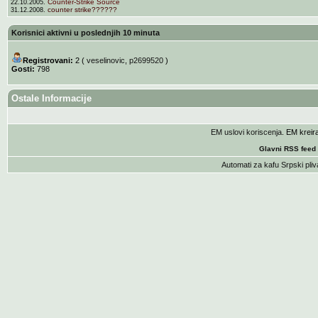
Counter-Strike Source
22.10.2005.
counter strike??????
31.12.2008.
Korisnici aktivni u poslednjih 10 minuta
Registrovani:
2 (
veselinovic
,
p2699520
)
Gosti:
798
Ostale Informacije
EM uslovi koriscenja
. EM krei
Glavni RSS feed
Automati za kafu
Srpski pliv