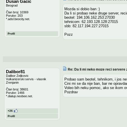
Dusan Gacic
Beograd
Mozda si dobio ban :)
Član broj: 10369
Da li si probao neke druge server, rec
Poruke: 203
beotel: 194.106.162.253:27030
*.adsl.beocity.net.
tehnicom: 62.193.128.128:27015
sbb: 82.117.194.227:27015
Profil
Pozz
Re: Da li mi neko moze reci servere 
Dalibor81
Dalibor Zeljkovic
Probao sam beotel, tehnikom, i jos n
Vulkanizerski servis - vlasnik
Zrenjanin
Cini mi se da nije ban, bar ne opravda
Voleo bih neku pomoc, ako se ikom ovo 
Član broj: 38601
Pozdrav
Poruke: 1466
*.dialup.neobee.net.
+26
Profil