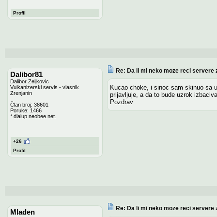
Profil
Re: Da li mi neko moze reci servere 
Dalibor81
Dalibor Zeljkovic
Kucao choke, i sinoc sam skinuo sa un
Vulkanizerski servis - vlasnik
Zrenjanin
prijavljuje, a da to bude uzrok izbacivan
Pozdrav
Član broj: 38601
Poruke: 1466
*.dialup.neobee.net.
+26
Profil
Re: Da li mi neko moze reci servere 
Mladen