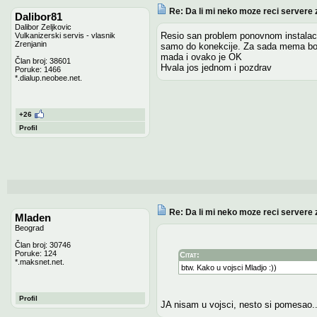
Re: Da li mi neko moze reci servere 
Dalibor81
Dalibor Zeljkovic
Resio san problem ponovnom instalaci
Vulkanizerski servis - vlasnik
Zrenjanin
samo do konekcije. Za sada mema bolje
mada i ovako je OK
Član broj: 38601
Hvala jos jednom i pozdrav
Poruke: 1466
*.dialup.neobee.net.
+26
Profil
Re: Da li mi neko moze reci servere 
Mladen
Beograd
Član broj: 30746
Poruke: 124
Citat:
*.maksnet.net.
btw. Kako u vojsci Mladjo :))
Profil
JA nisam u vojsci, nesto si pomesao..