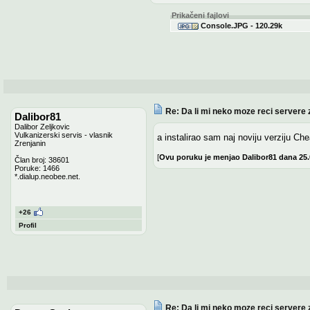
Prikačeni fajlovi
Console.JPG - 120.29k
Re: Da li mi neko moze reci servere 
Dalibor81
Dalibor Zeljkovic
Vulkanizerski servis - vlasnik
a instalirao sam naj noviju verziju Che
Zrenjanin
[
Ovu poruku je menjao Dalibor81 dana 25.
Član broj: 38601
Poruke: 1466
*.dialup.neobee.net.
+26
Profil
Re: Da li mi neko moze reci servere 