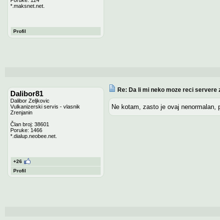
*.maksnet.net.
Profil
Re: Da li mi neko moze reci servere 
Dalibor81
Dalibor Zeljkovic
Ne kotam, zasto je ovaj nenormalan, p
Vulkanizerski servis - vlasnik
Zrenjanin
Član broj: 38601
Poruke: 1466
*.dialup.neobee.net.
+26
Profil