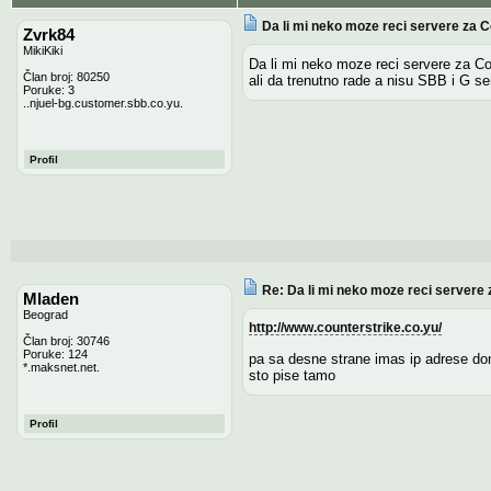
Da li mi neko moze reci servere za C
Zvrk84
MikiKiki
Da li mi neko moze reci servere za Co
Član broj: 80250
ali da trenutno rade a nisu SBB i G se
Poruke: 3
..njuel-bg.customer.sbb.co.yu.
Profil
Re: Da li mi neko moze reci servere 
Mladen
Beograd
http://www.counterstrike.co.yu/
Član broj: 30746
Poruke: 124
pa sa desne strane imas ip adrese do
*.maksnet.net.
sto pise tamo
Profil