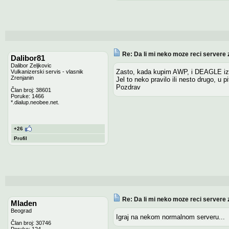
Re: Da li mi neko moze reci servere 
Dalibor81
Dalibor Zeljkovic
Zasto, kada kupim AWP, i DEAGLE izv
Vulkanizerski servis - vlasnik
Zrenjanin
Jel to neko pravilo ili nesto drugo, u 
Pozdrav
Član broj: 38601
Poruke: 1466
*.dialup.neobee.net.
+26
Profil
Re: Da li mi neko moze reci servere 
Mladen
Beograd
Igraj na nekom normalnom serveru...
Član broj: 30746
Poruke: 124