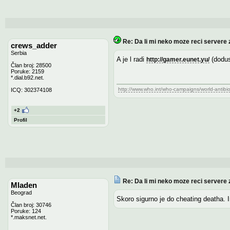
Re: Da li mi neko moze reci servere 
crews_adder
Serbia
A je l radi
(dodus
http://gamer.eunet.yu/
Član broj: 28500
Poruke: 2159
*.dial.b92.net.
http://www.who.int/who-campaigns/world-antibi
ICQ: 302374108
+2
Profil
Re: Da li mi neko moze reci servere 
Mladen
Beograd
Skoro sigurno je do cheating deatha. In
Član broj: 30746
Poruke: 124
*.maksnet.net.