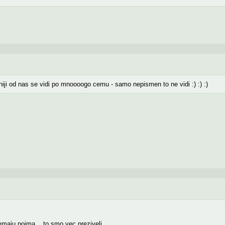
iji od nas se vidi po mnoooogo cemu - samo nepismen to ne vidi :) :) :)
emaju pojma... to smo vec preziveli