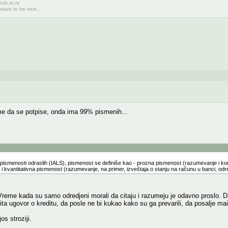
vic.in.rs
rtant to be nice...
ume da se potpise, onda ima 99% pismenih...
pismenosti odraslih (IALS), pismenost se definiše kao - prozna pismenost (razumevanje i kor
) i kvantitativna pismenost (razumevanje, na primer, izveštaja o stanju na računu u banci, odr
Vreme kada su samo odredjeni morali da citaju i razumeju je odavno proslo.
a ugovor o kreditu, da posle ne bi kukao kako su ga prevarili, da posalje mail,
os stroziji.