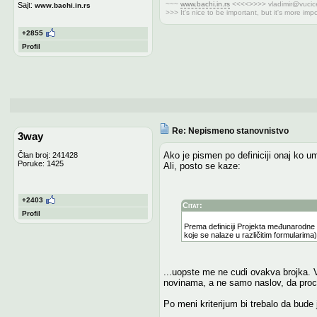
~~~
www.bachi.in.rs
<<<<>>>>
vladimir@vucice
Sajt:
www.bachi.in.rs
>>> It's nice to be important, but it's more impo
+2855
Profil
Re: Nepismeno stanovnistvo
3way
Ako je pismen po definiciji onaj ko 
Član broj: 241428
Poruke: 1425
Ali, posto se kaze:
+2403
Citat:
Profil
Prema definiciji Projekta međunarodne 
koje se nalaze u različitim formularima
...uopste me ne cudi ovakva brojka. 
novinama, a ne samo naslov, da procit
Po meni kriterijum bi trebalo da bude j