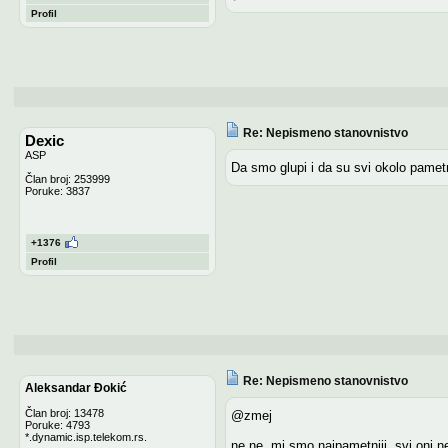
Profil
Re: Nepismeno stanovnistvo
Dexic
ASP
Da smo glupi i da su svi okolo pametn
Član broj: 253999
Poruke: 3837
+1376
Profil
Re: Nepismeno stanovnistvo
Aleksandar Đokić
Član broj: 13478
@zmej
Poruke: 4793
*.dynamic.isp.telekom.rs.
ne ne, mi smo najpametniji, svi oni n