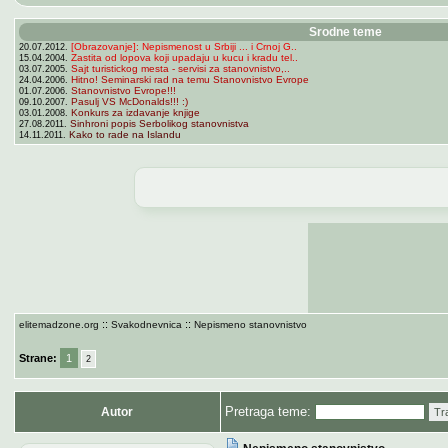
Srodne teme
[Obrazovanje]: Nepismenost u Srbiji ... i Crnoj G..
20.07.2012.
Zastita od lopova koji upadaju u kucu i kradu tel..
15.04.2004.
Sajt turistickog mesta - servisi za stanovnistvo,..
03.07.2005.
Hitno! Seminarski rad na temu Stanovnistvo Evrope
24.04.2006.
Stanovnistvo Evrope!!!
01.07.2006.
Pasulj VS McDonalds!!! :)
09.10.2007.
Konkurs za izdavanje knjige
03.01.2008.
Sinhroni popis Serbolikog stanovnistva
27.08.2011.
Kako to rade na Islandu
14.11.2011.
::
::
elitemadzone.org
Svakodnevnica
Nepismeno stanovnistvo
Strane:
1
2
Pretraga teme:
Autor
Tr