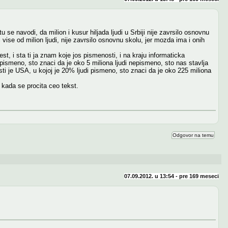
e navodi, da milion i kusur hiljada ljudi u Srbiji nije zavrsilo osnovnu
ise od milion ljudi, nije zavrsilo osnovnu skolu, jer mozda ima i onih
t, i sta ti ja znam koje jos pismenosti, i na kraju informaticka
 pismeno, sto znaci da je oko 5 miliona ljudi nepismeno, sto nas stavlja
i je USA, u kojoj je 20% ljudi pismeno, sto znaci da je oko 225 miliona
 kada se procita ceo tekst.
Odgovor na temu
07.09.2012. u 13:54 - pre
169 meseci