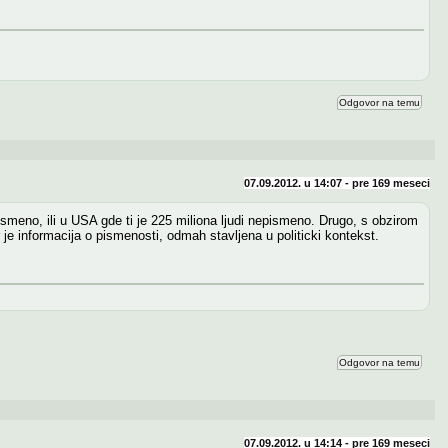
Odgovor na temu
07.09.2012. u 14:07 - pre
169 meseci
epismeno, ili u USA gde ti je 225 miliona ljudi nepismeno. Drugo, s obzirom
 je informacija o pismenosti, odmah stavljena u politicki kontekst.
Odgovor na temu
07.09.2012. u 14:14 - pre
169 meseci