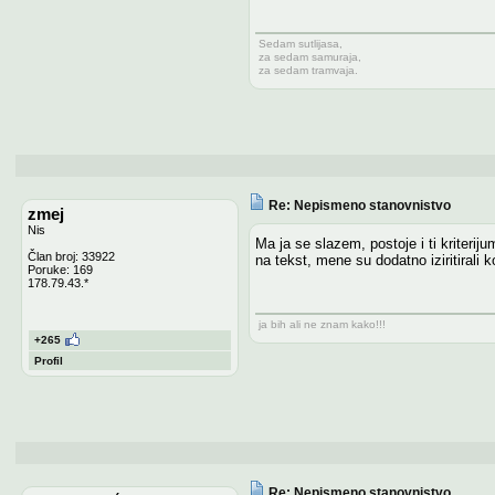
Sedam sutlijasa,
za sedam samuraja,
za sedam tramvaja.
Re: Nepismeno stanovnistvo
zmej
Nis
Ma ja se slazem, postoje i ti kriterij
Član broj: 33922
na tekst, mene su dodatno iziritirali 
Poruke: 169
178.79.43.*
ja bih ali ne znam kako!!!
+265
Profil
Re: Nepismeno stanovnistvo