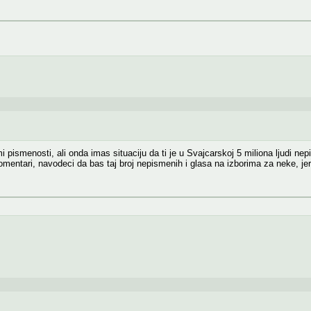
umi pismenosti, ali onda imas situaciju da ti je u Svajcarskoj 5 miliona ljudi n
komentari, navodeci da bas taj broj nepismenih i glasa na izborima za neke, jer