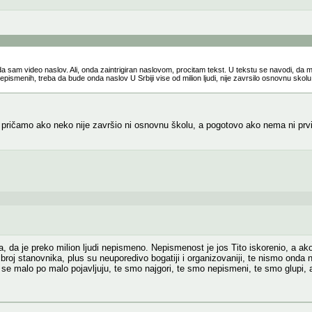
am video naslov. Ali, onda zaintrigiran naslovom, procitam tekst. U tekstu se navodi, da milion
epismenih, treba da bude onda naslov U Srbiji vise od milion ljudi, nije zavrsilo osnovnu skolu, j
ričamo ako neko nije završio ni osnovnu školu, a pogotovo ako nema ni prvi r
, da je preko milion ljudi nepismeno. Nepismenost je jos Tito iskorenio, a a
broj stanovnika, plus su neuporedivo bogatiji i organizovaniji, te nismo onda n
se malo po malo pojavljuju, te smo najgori, te smo nepismeni, te smo glupi, a