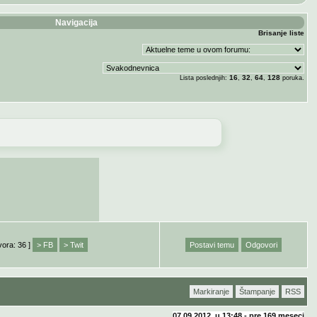
Navigacija
Brisanje liste
16
32
64
128
Lista poslednjih:
,
,
,
poruka.
vora: 36 ]
> FB
> Twit
Postavi temu
Odgovori
Markiranje
Štampanje
RSS
07.09.2012. u 13:48 - pre
169 meseci