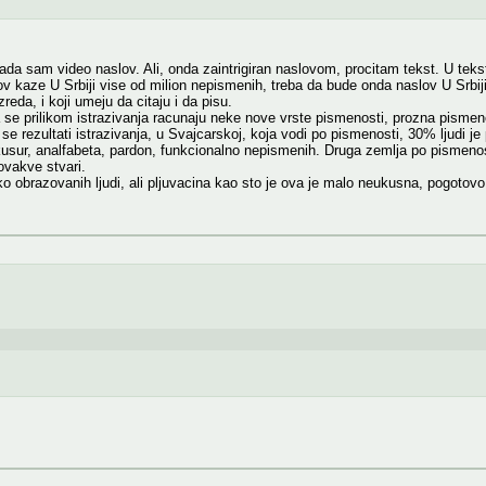
 sam video naslov. Ali, onda zaintrigiran naslovom, procitam tekst. U tekstu s
v kaze U Srbiji vise od milion nepismenih, treba da bude onda naslov U Srbiji v
azreda, i koji umeju da citaju i da pisu.
 se prilikom istrazivanja racunaju neke nove vrste pismenosti, prozna pismenes
se rezultati istrazivanja, u Svajcarskoj, koja vodi po pismenosti, 30% ljudi je
usur, analfabeta, pardon, funkcionalno nepismenih. Druga zemlja po pismenost
vakve stvari.
 obrazovanih ljudi, ali pljuvacina kao sto je ova je malo neukusna, pogotovo