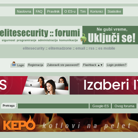
Naslovna
FAQ
Pravilnik
O ES-u
Tim
Korisnici
Statistike
elitesecurity
elitemadzone
email
rss
es mobile
::
::
::
::
Registracija
Zaboravili ste password?
Flashback ▲▼
Login problem?
Login
:
Pretraga