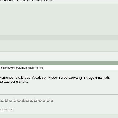
 li je neko nepismen, sigurno nije.
ismenost svaki cas. A cak se i krecem u obrazovanijim krugovima ljudi.
za zavrsenu skolu.
o bih da živim u državi na čijem je on čelu
 Amerikanac