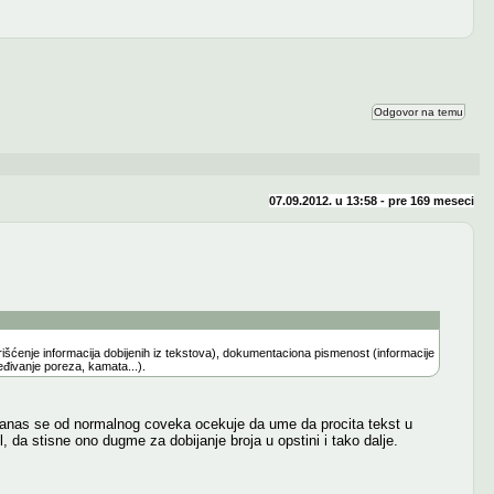
Odgovor na temu
07.09.2012. u 13:58 - pre
169 meseci
išćenje informacija dobijenih iz tekstova), dokumentaciona pismenost (informacije
eđivanje poreza, kamata...).
 Danas se od normalnog coveka ocekuje da ume da procita tekst u
 da stisne ono dugme za dobijanje broja u opstini i tako dalje.