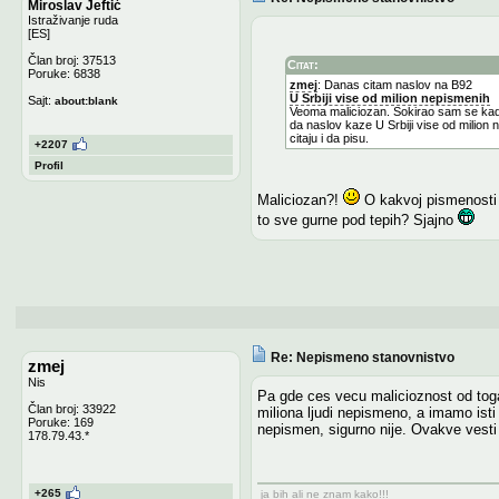
Miroslav Jeftić
Istraživanje ruda
[ES]
Član broj: 37513
Citat:
Poruke: 6838
zmej
: Danas citam naslov na B92
U Srbiji vise od milion nepismenih
Sajt:
about:blank
Veoma maliciozan. Sokirao sam se kada s
da naslov kaze U Srbiji vise od milion n
citaju i da pisu.
+2207
Profil
Maliciozan?!
O kakvoj pismenosti p
to sve gurne pod tepih? Sjajno
Re: Nepismeno stanovnistvo
zmej
Nis
Pa gde ces vecu malicioznost od toga
Član broj: 33922
miliona ljudi nepismeno, a imamo isti 
Poruke: 169
nepismen, sigurno nije. Ovakve vesti 
178.79.43.*
+265
ja bih ali ne znam kako!!!