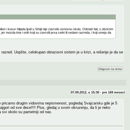
 i kusur hiljada ljudi u Srbiji nije zavrsilo osnovnu skolu. Odmah fail, s obzirom
er mozda ima i onih koji su zavrsili prva cetiri ili sedam razreda, i koji umeju da
azred. Uopšte, celokupan obrazovni sistem je u krizi, a rešenje je da se
Odgovor na temu
07.09.2012. u 15:30 - pre
169 meseci
ko pricamo drugim vidovima nepismenost, pogledaj Svajcarsku gde je 5
ajgori od sve dece!!!! Plus, gledaj u svom okruzenju, da li je neko
 svi okolo su pametniji od nas.