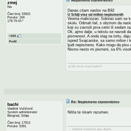
Nepismeno stanovnistvo
zmej
Nis
Danas citam naslov na B92
Član broj: 33922
U Srbiji vise od milion nepismenih
Poruke: 169
Veoma maliciozan. Sokirao sam se kada
178.79.43.*
skolu. Odmah fail, s obzirom da naslo
koji su zavrsili prva cetiri ili sedam r
Ok, ajmo dalje, u tekstu se navodi da
pismenost. A onda slag na tortu, daju 
+265
ispred Svajcarske, sa samo milion i k
Profil
ljudi nepismeno. Kako mogu da pisu o
Nismo nesto mi pismeni, sa 6% visoko
ja bih ali ne znam kako!!!
Re: Nepismeno stanovnistvo
bachi
Vladimir Vučićević
Ništa te nisam razumeo.
System administrator
Beograd, Srbija
Član broj: 17912
Poruke: 5391
... Vladimir Vučićević aka. Bachi