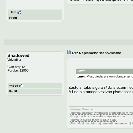
+638
Profil
Re: Nepismeno stanovnistvo
Shadowed
Vojvodina
Član broj: 649
Poruke: 12905
Citat:
zmej:
Plus, gledaj u svom okruzenju, da
+4865
Zasto si tako siguran? Ja srecem nep
Profil
A i ne bih mnogo vezivao pismenost 
Nebojsa Milanovic
:
-
Trumpa smatram vrhunskim predsednikom i vole
-
Rusija ne laže, ne vodi osvajačke ratove
-
Trump je svetla tačka u USA blatu
-
Elon Musk, možda najpametniji i najtrezveniji