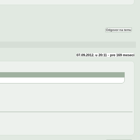
Odgovor na temu
07.09.2012. u 20:11 - pre
169 meseci