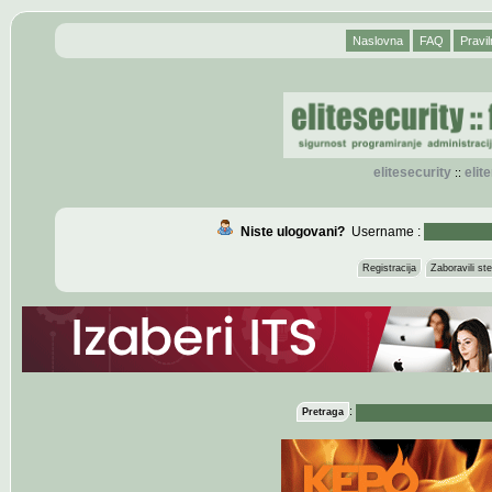
Naslovna
FAQ
Pravil
elitesecurity
eli
::
Niste ulogovani?
Username :
Registracija
Zaboravili s
:
Pretraga