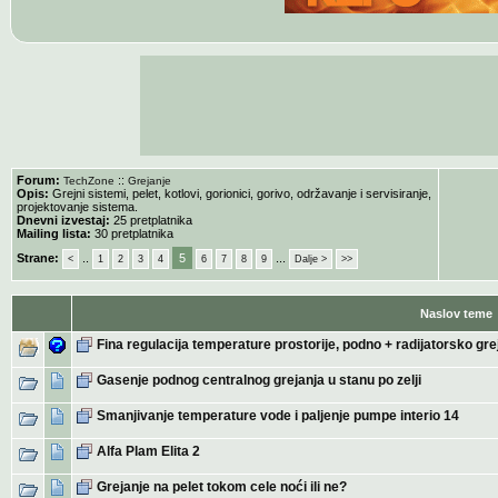
Forum:
::
TechZone
Grejanje
Opis:
Grejni sistemi, pelet, kotlovi, gorionici, gorivo, održavanje i servisiranje,
projektovanje sistema.
Dnevni izvestaj:
25 pretplatnika
Mailing lista:
30 pretplatnika
Strane:
..
5
...
<
1
2
3
4
6
7
8
9
Dalje >
>>
Naslov teme
Fina regulacija temperature prostorije, podno + radijatorsko gre
Gasenje podnog centralnog grejanja u stanu po zelji
Smanjivanje temperature vode i paljenje pumpe interio 14
Alfa Plam Elita 2
Grejanje na pelet tokom cele noći ili ne?