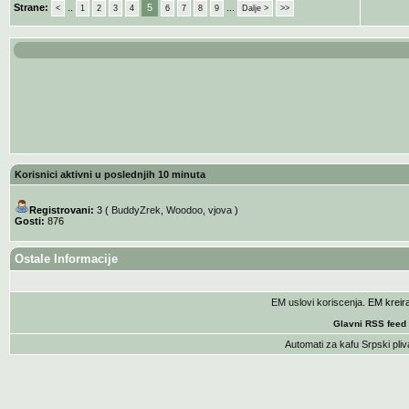
Strane:
..
5
...
<
1
2
3
4
6
7
8
9
Dalje >
>>
Korisnici aktivni u poslednjih 10 minuta
Registrovani:
3 (
BuddyZrek
,
Woodoo
,
vjova
)
Gosti:
876
Ostale Informacije
EM uslovi koriscenja
. EM krei
Glavni RSS feed
Automati za kafu
Srpski pliv