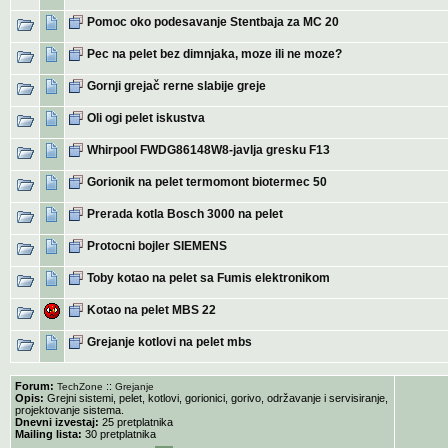
Pomoc oko podesavanje Stentbaja za MC 20
Pec na pelet bez dimnjaka, moze ili ne moze?
Gornji grejač rerne slabije greje
Oli ogi pelet iskustva
Whirpool FWDG86148W8-javlja gresku F13
Gorionik na pelet termomont biotermec 50
Prerada kotla Bosch 3000 na pelet
Protocni bojler SIEMENS
Toby kotao na pelet sa Fumis elektronikom
Kotao na pelet MBS 22
Grejanje kotlovi na pelet mbs
Forum:
::
TechZone
Grejanje
Opis:
Grejni sistemi, pelet, kotlovi, gorionici, gorivo, održavanje i servisiranje,
projektovanje sistema.
Dnevni izvestaj:
25 pretplatnika
Mailing lista:
30 pretplatnika