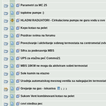
Parametri za MC 25
toplotne pumpe :)
HLADNI RADIJATORI - Cirkulaciona pumpa ne gura vodu u sve r
Kepo kotao na pelet
Pozdrav svima na forumu
Povezivanje i aktivitanje sobnog termostata na centrometal zvb
Sifra za podesavnja MBS
UPS za etažnu peć Commo21
MBS 18KW ne mogu da aktiviram sobni termostat
Sole kamin na etazno
Uradnja automatskog mesnog ventila sa nalegajucim termost
Grejanje na gas - iskustva
1
2
3
Sukom Vent kombinovani kotao na pelet
cevi stedisa pec