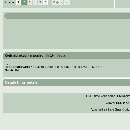
Strane:
2
...
1
3
4
5
6
Dalje >
>>
Korisnici aktivni u poslednjih 10 minuta
Registrovani:
5 (
palenta
,
Stevcho
,
BuddyZrek
,
spavach
,
NDLj14
)
Gosti:
895
Ostale Informacije
EM uslovi koriscenja
. EM krei
Glavni RSS feed
Automati za kafu
Srpski pliv