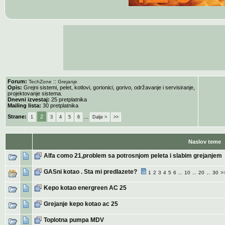
Forum:
::
TechZone
Grejanje
Opis:
Grejni sistemi, pelet, kotlovi, gorionici, gorivo, održavanje i servisiranje,
projektovanje sistema.
Dnevni izvestaj:
25 pretplatnika
Mailing lista:
30 pretplatnika
Strane:
2
...
1
3
4
5
6
Dalje >
>>
Naslov teme
Alfa como 21,problem sa potrosnjom peleta i slabim grejanjem
GASni kotao . Sta mi predlazete?
..
..
..
1
2
3
4
5
6
10
20
30
>
Kepo kotao energreen AC 25
Grejanje kepo kotao ac 25
Toplotna pumpa MDV