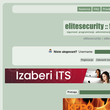
Naslovna
FAQ
Pravil
elitesecurity
eli
::
Niste ulogovani?
Username :
Registracija
Zaboravili s
:
Pretraga