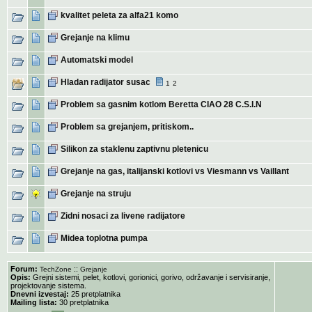
kvalitet peleta za alfa21 komo
Grejanje na klimu
Automatski model
Hladan radijator susac
1
2
Problem sa gasnim kotlom Beretta CIAO 28 C.S.I.N
Problem sa grejanjem, pritiskom..
Silikon za staklenu zaptivnu pletenicu
Grejanje na gas, italijanski kotlovi vs Viesmann vs Vaillant
Grejanje na struju
Zidni nosaci za livene radijatore
Midea toplotna pumpa
Forum:
::
TechZone
Grejanje
Opis:
Grejni sistemi, pelet, kotlovi, gorionici, gorivo, održavanje i servisiranje,
projektovanje sistema.
Dnevni izvestaj:
25 pretplatnika
Mailing lista:
30 pretplatnika