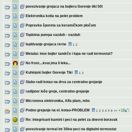
povezivanje grejaca na bojleru Gorenje tiki 50l
Elektronika kotla na pelet problem
Popravka šporeta sa keramičkom pločom
Toplotna pumpa vazduh - vazduh
Ispitivanje grejaca rerne
1
2
Metalac inox bojler tandrče i lupa ne radi termostat?
No frost....kvar,ima li leka...
Kuhinjski bojler Gorenje Tiki
1
2
Slabo radi kotao na drva za centralno grejanje
radijator loše greje, centralno grejanje
Micronova elektronika, Alfa plam, mbs
Podno grejanje na el. kotao-PROBLEM
+18
1
2
3
4
5
6
>>
Re: integrisani kamini i peci na pelet za dnevni boravak
povezivanje termal int 30kw peci na digitalni termostat