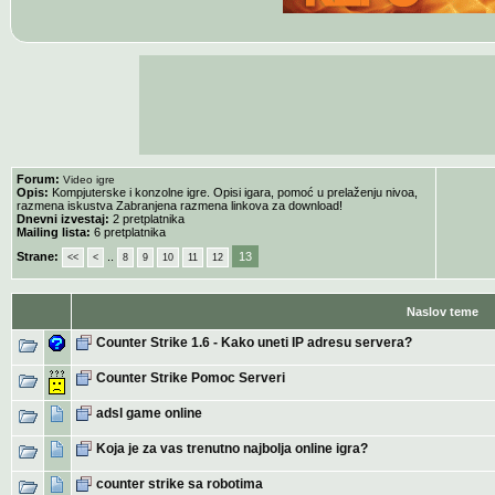
Forum:
Video igre
Opis:
Kompjuterske i konzolne igre. Opisi igara, pomoć u prelaženju nivoa,
razmena iskustva Zabranjena razmena linkova za download!
Dnevni izvestaj:
2 pretplatnika
Mailing lista:
6 pretplatnika
Strane:
..
13
<<
<
8
9
10
11
12
Naslov teme
Counter Strike 1.6 - Kako uneti IP adresu servera?
Counter Strike Pomoc Serveri
adsl game online
Koja je za vas trenutno najbolja online igra?
counter strike sa robotima