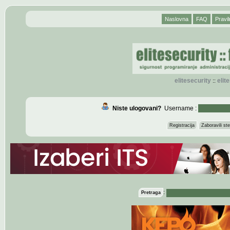
Naslovna
FAQ
Pravil
elitesecurity
eli
::
Niste ulogovani?
Username :
Registracija
Zaboravili s
:
Pretraga