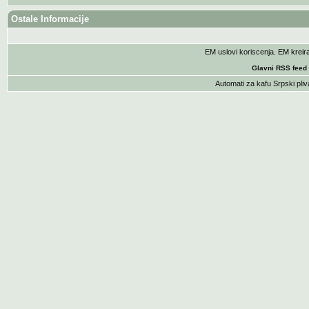
Ostale Informacije
EM uslovi koriscenja
. EM krei
Glavni RSS feed
Automati za kafu
Srpski pliv