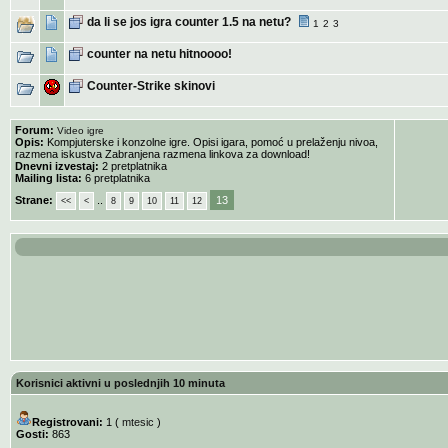
da li se jos igra counter 1.5 na netu?
1
2
3
counter na netu hitnoooo!
Counter-Strike skinovi
Forum:
Video igre
Opis:
Kompjuterske i konzolne igre. Opisi igara, pomoć u prelaženju nivoa,
razmena iskustva Zabranjena razmena linkova za download!
Dnevni izvestaj:
2 pretplatnika
Mailing lista:
6 pretplatnika
Strane:
..
13
<<
<
8
9
10
11
12
Korisnici aktivni u poslednjih 10 minuta
Registrovani:
1 (
mtesic
)
Gosti:
863