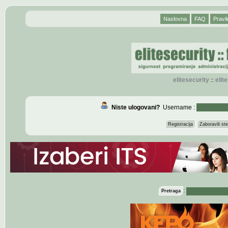
Naslovna
FAQ
Pravil
elitesecurity
eli
::
Niste ulogovani?
Username :
Registracija
Zaboravili s
:
Pretraga