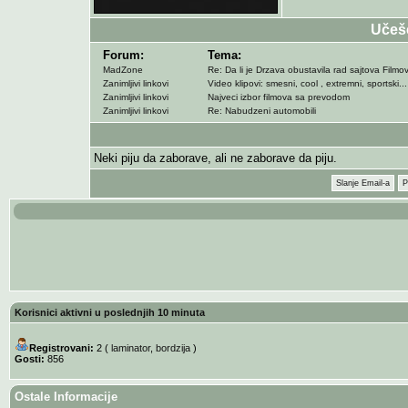
Učeš
Forum:
Tema:
MadZone
Re: Da li je Drzava obustavila rad sajtova Filmoviz
Zanimljivi linkovi
Video klipovi: smesni, cool , extremni, sportski...
Zanimljivi linkovi
Najveci izbor filmova sa prevodom
Zanimljivi linkovi
Re: Nabudzeni automobili
Neki piju da zaborave, ali ne zaborave da piju.
Slanje Email-a
P
Korisnici aktivni u poslednjih 10 minuta
Registrovani:
2 (
laminator
,
bordzija
)
Gosti:
856
Ostale Informacije