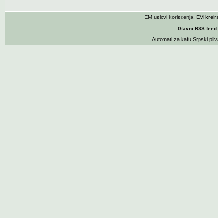
EM uslovi koriscenja
. EM krei
Glavni RSS feed
Automati za kafu
Srpski pliv