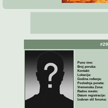
#29
Puno ime:
Broj poruka:
Kontakt:
Lokacija:
Godina rođenja:
Poslednja poseta:
Vremenska Zona:
Radno mesto:
Datum registracije:
Izabran stil foruma: