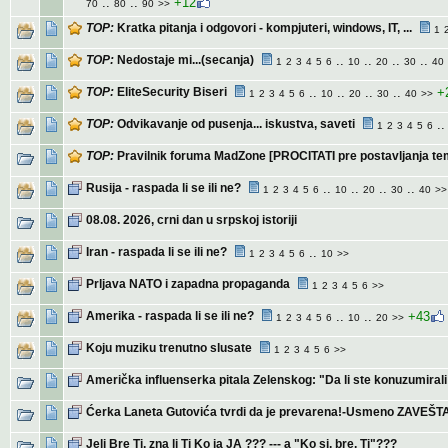
..
..
+12
70
80
90
>>
TOP:
Kratka pitanja i odgovori - kompjuteri, windows, IT, ...
1
TOP:
Nedostaje mi...(secanja)
..
..
..
..
1
2
3
4
5
6
10
20
30
40
TOP:
EliteSecurity Biseri
..
..
..
..
+
1
2
3
4
5
6
10
20
30
40
>>
TOP:
Odvikavanje od pusenja... iskustva, saveti
.
1
2
3
4
5
6
TOP:
Pravilnik foruma MadZone [PROCITATI pre postavljanja te
Rusija - raspada li se ili ne?
..
..
..
..
1
2
3
4
5
6
10
20
30
40
>>
08.08. 2026, crni dan u srpskoj istoriji
Iran - raspada li se ili ne?
..
1
2
3
4
5
6
10
>>
Prljava NATO i zapadna propaganda
1
2
3
4
5
6
>>
Amerika - raspada li se ili ne?
..
..
+43
1
2
3
4
5
6
10
20
>>
Koju muziku trenutno slusate
1
2
3
4
5
6
>>
Američka influenserka pitala Zelenskog: "Da li ste konuzumira
Ćerka Laneta Gutovića tvrdi da je prevarena!-Usmeno ZAVEŠTA
Jeli Bre Ti, zna li Ti Ko ja JA ??? --- a "Ko si, bre, Ti"???