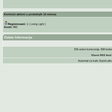
Korisnici aktivni u poslednjih 10 minuta
Registrovani:
1 (
Living Light
)
Gosti:
882
Ostale Informacije
EM uslovi koriscenja
. EM krei
Glavni RSS feed
Automati za kafu
Srpski pliv