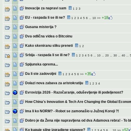
Inovacije za napravi sam
1
2
3
EU - raspada li se ili ne?
..
+18
1
2
3
4
5
6
10
>>
Gusana misterija ?
Dva odlična videa o Bitcoinu
Kako skeniranu sliku preneti
1
2
Srbija - raspada li se ili ne?
..
..
..
..
..
1
2
3
4
5
6
10
20
30
40
Spijunska oprema...
Da li ste zadovoljni
+35
1
2
3
4
5
6
>>
Dolazi nova zabava za aristokratiju
1
2
3
4
Evrovizija 2026 - Razočaranje, oduševljenje ili podeljenost?
How China's Innovation & Tech Are Changing the Global Econo
Ima li ko NORM? - Robot se zamonašio u Južnoj Koreji ?!
Dobro je da Žena nije napravljena od dva Adamova rebra! - To bi
Ko kupuje silne izgradjene stanove?
..
+52
1
2
3
4
5
6
10
>>