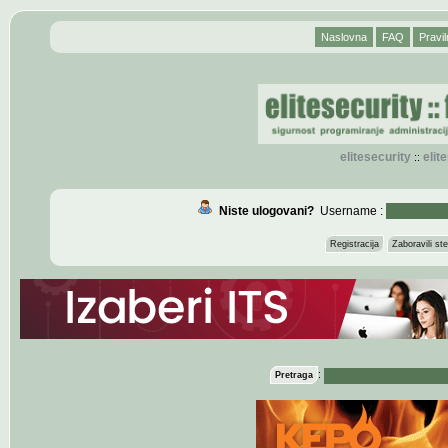
Naslovna
FAQ
Pravil
elitesecurity
eli
::
Niste ulogovani?
Username :
Registracija
Zaboravili s
:
Pretraga