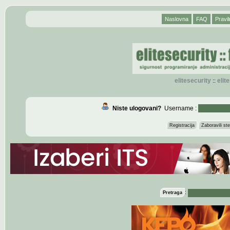
Naslovna
FAQ
Pravil
elitesecurity
eli
::
Niste ulogovani?
Username :
Registracija
Zaboravili s
:
Pretraga