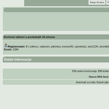
Slanje Email-a
P
Korisnici aktivni u poslednjih 10 minuta
Registrovani:
8 (
sdimco
,
sabosim
,
jolemisa
,
kockar90
,
sportista1
,
test1234
,
dzonibd
Gosti:
1284
Ostale Informacije
EM uslovi koriscenja
. EM krei
Glavni RSS feed
Automati za kafu
Srpski pliv