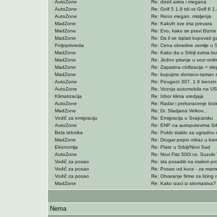
AutoZone
Re: dizeli astra i megana
AutoZone
Re: Golf 5 1.9 tdi vs Golf 6 1.
AutoZone
Re: Reno megan, misljenja
MadZone
Re: Kakvih sve ima prevara
MadZone
Re: Evo, kako se pravi Biznis 
MadZone
Re: Da li se isplati kupovati g
Poljoprivreda
Re: Cena obradive zemlje u Sr
MadZone
Re: Kako da u Srbiji svima b
MadZone
Re: Jedno pitanje u vezi onli
MadZone
Re: Zapadna civilizacija = sl
MadZone
Re: kupujmo domace-taman 
AutoZone
Re: Peugeot 307, 1.6 benzin -
AutoZone
Re: Voznja automobila na US
Klimatizacija
Re: Izbor klima uredjaja
AutoZone
Re: Radar i prekoracenje brz
MadZone
Re: Dr. Sladjana Velkov...
Vodič za emigraciju
Re: Emigracija u Svajcarsku
AutoZone
Re: ENP na autoputevima Srb
Bela tehnika
Re: Puklo staklo za ugradnu 
MadZone
Re: Drugar popio otkaz u banc
Ekonomija
Re: Plate u Srbiji/Novi Sad
AutoZone
Re: Novi Fiat 500l vs. Suzuki 
Vodič za posao
Re: sta posaditi na malom pr
Vodič za posao
Re: Posao od kuce - za mam
Vodič za posao
Re: Otvaranje firme za lizing 
MadZone
Re: Kako izaci iz siromastva?
Nema