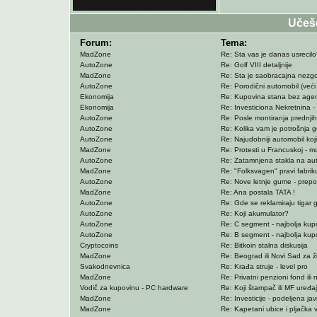
Učeš
Forum:
Tema:
MadZone
Re: Sta vas je danas usrecil
AutoZone
Re: Golf VIII detaljnije
MadZone
Re: Sta je saobracajna nezg
AutoZone
Re: Porodični automobil (veći 
Ekonomija
Re: Kupovina stana bez agen
Ekonomija
Re: Investiciona Nekretnina -
AutoZone
Re: Posle montiranja prednjih
AutoZone
Re: Kolika vam je potrošnja g
AutoZone
Re: Najudobniji automobil koji 
MadZone
Re: Protesti u Francuskoj - mu
AutoZone
Re: Zatamnjena stakla na au
MadZone
Re: "Folksvagen" pravi fabriku
AutoZone
Re: Nove letnje gume - prep
MadZone
Re: Ana postala TATA !
AutoZone
Re: Gde se reklamiraju tigar
AutoZone
Re: Koji akumulator?
AutoZone
Re: C segment - najbolja kup
AutoZone
Re: B segment - najbolja kup
Cryptocoins
Re: Bitkoin stalna diskusija
MadZone
Re: Beograd ili Novi Sad za ž
Svakodnevnica
Re: Krađa struje - level pro
MadZone
Re: Privatni penzioni fond ili
Vodič za kupovinu - PC hardware
Re: Koji štampač ili MF uređaj
MadZone
Re: Investicije - podeljena ja
MadZone
Re: Kapetani ubice i pljačka v