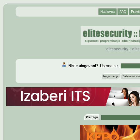
Naslovna
FAQ
Pravil
elitesecurity
eli
::
Niste ulogovani?
Username :
Registracija
Zaboravili s
:
Pretraga