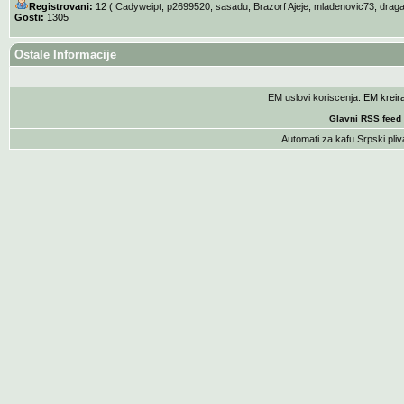
Registrovani:
12 (
Cadyweipt
,
p2699520
,
sasadu
,
Brazorf Ajeje
,
mladenovic73
,
drag
Gosti:
1305
Ostale Informacije
EM uslovi koriscenja
. EM krei
Glavni RSS feed
Automati za kafu
Srpski pliv