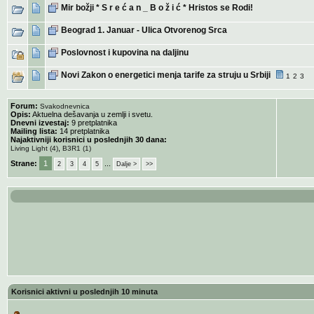
Mir božji * S r e ć a n _ B o ž i ć * Hristos se Rodi!
Beograd 1. Januar - Ulica Otvorenog Srca
Poslovnost i kupovina na daljinu
Novi Zakon o energetici menja tarife za struju u Srbiji
1
2
3
Forum:
Svakodnevnica
Opis:
Aktuelna dešavanja u zemlji i svetu.
Dnevni izvestaj:
9 pretplatnika
Mailing lista:
14 pretplatnika
Najaktivniji korisnici u poslednjih 30 dana:
,
Living Light (4)
B3R1 (1)
Strane:
1
...
2
3
4
5
Dalje >
>>
Korisnici aktivni u poslednjih 10 minuta