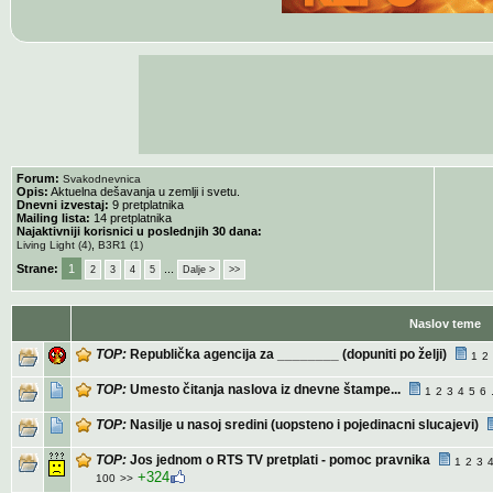
Forum:
Svakodnevnica
Opis:
Aktuelna dešavanja u zemlji i svetu.
Dnevni izvestaj:
9 pretplatnika
Mailing lista:
14 pretplatnika
Najaktivniji korisnici u poslednjih 30 dana:
,
Living Light (4)
B3R1 (1)
Strane:
1
...
2
3
4
5
Dalje >
>>
Naslov teme
TOP:
Republička agencija za ________ (dopuniti po želji)
1
2
TOP:
Umesto čitanja naslova iz dnevne štampe...
1
2
3
4
5
6
TOP:
Nasilje u nasoj sredini (uopsteno i pojedinacni slucajevi)
TOP:
Jos jednom o RTS TV pretplati - pomoc pravnika
1
2
3
+324
100
>>