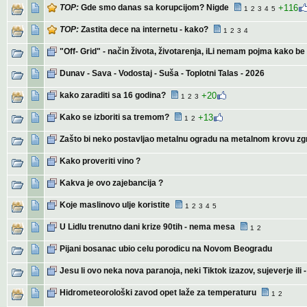
TOP:
Gde smo danas sa korupcijom? Nigde
+116
1
2
3
4
5
TOP:
Zastita dece na internetu - kako?
1
2
3
4
"Off- Grid" - način života, životarenja, iLi nemam pojma kako 
Dunav - Sava - Vodostaj - Suša - Toplotni Talas - 2026
kako zaraditi sa 16 godina?
+20
1
2
3
Kako se izboriti sa tremom?
+13
1
2
Zašto bi neko postavljao metalnu ogradu na metalnom krovu z
Kako proveriti vino ?
Kakva je ovo zajebancija ?
Koje maslinovo ulje koristite
1
2
3
4
5
U Lidlu trenutno dani krize 90tih - nema mesa
1
2
Pijani bosanac ubio celu porodicu na Novom Beogradu
Jesu li ovo neka nova paranoja, neki Tiktok izazov, sujeverje ili 
Hidrometeorološki zavod opet laže za temperaturu
1
2