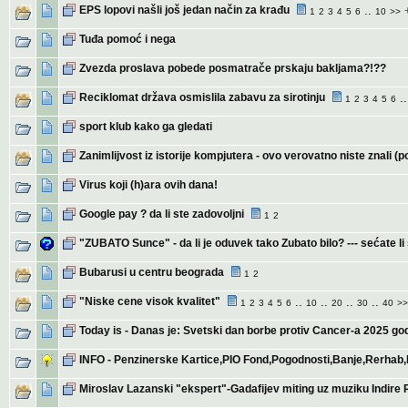
EPS lopovi našli još jedan način za krađu
..
1
2
3
4
5
6
10
>>
Tuđa pomoć i nega
Zvezda proslava pobede posmatrače prskaju bakljama?!??
Reciklomat država osmislila zabavu za sirotinju
.
1
2
3
4
5
6
sport klub kako ga gledati
Zanimlijvost iz istorije kompjutera - ovo verovatno niste znali
Virus koji (h)ara ovih dana!
Google pay ? da li ste zadovoljni
1
2
"ZUBATO Sunce" - da li je oduvek tako Zubato bilo? --- sećate li
Bubarusi u centru beograda
1
2
"Niske cene visok kvalitet"
..
..
..
..
1
2
3
4
5
6
10
20
30
40
>>
Today is - Danas je: Svetski dan borbe protiv Cancer-a 2025 go
INFO - Penzinerske Kartice,PIO Fond,Pogodnosti,Banje,Rerhab,P
Miroslav Lazanski "ekspert"-Gadafijev miting uz muziku Indire 