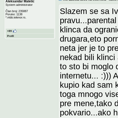
Aleksandar Maletic
System administrator
Slazem se sa I
Član broj: 235887
Poruke: 1138
*.mbb.telenor.rs.
pravu...parental
klinca da ogran
+89
drugara,eto porn
Profil
neta jer je to p
nekad bili klinci
to sto bi moglo
internetu... :))
kupio kad sam 
toga mnogo vise
pre mene,tako d
pokvario...ako h