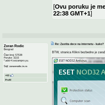
[
Ovu poruku je me
22:38 GMT+1
]
Re: Zastita dece na internetu - kako?
Zoran Rodic
Beograd
BTW, stranica Klikni bezbedno je zaraže
Član broj: 57538
Poruke: 3215
*.adsl-4.sezampro.yu.
Sajt:
zoranrodic.in.rs
+63
Profil