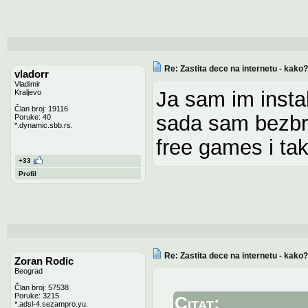
Re: Zastita dece na internetu - kako?
vladorr
Vladimir
Ja sam im insta
Kraljevo
Član broj: 19116
sada sam bezbri
Poruke: 40
*.dynamic.sbb.rs.
free games i tak
+33
Profil
Re: Zastita dece na internetu - kako?
Zoran Rodic
Beograd
Član broj: 57538
Poruke: 3215
Citat:
*.adsl-4.sezampro.yu.