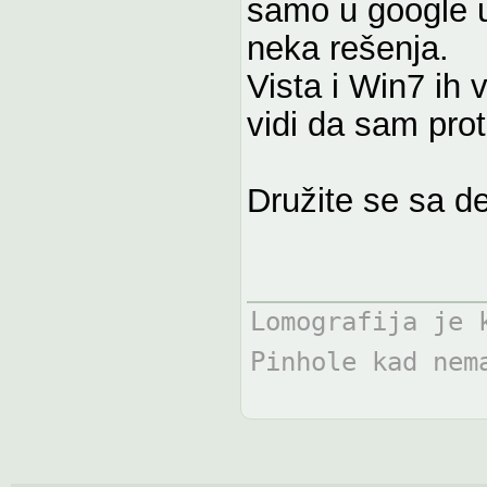
samo u google uč
neka rešenja.
Vista i Win7 ih 
vidi da sam prot
Družite se sa 
Lomografija je 
Pinhole kad nem