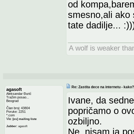
od kompa,barem
smesno,ali ako 
tate dadilje... :))
A wolf is weaker than
Re: Zastita dece na internetu - kako?
agasoft
Aleksandar Đurić
Ivane, da sedne
Tražim posao...
Beograd
popričamo o ovo
Član broj: 43804
Poruke: 2251
*.com
ozbiljno.
Via:
[es] mailing liste
:
Jabber
agasoft
Ne, nisam ja po