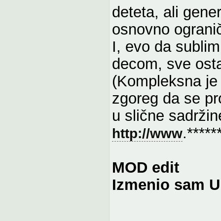
deteta, ali gene
osnovno ograniče
I, evo da sublim
decom, sve ostal
(Kompleksna je t
zgoreg da se pr
u slične sadržin
.******
http://www
MOD edit
Izmenio sam UR