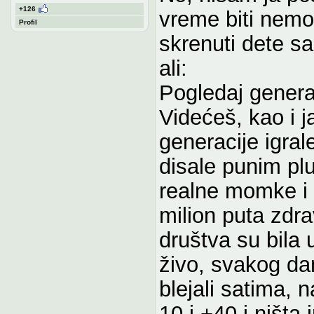
+126
vreme biti nem
Profil
skrenuti dete s
ali:
Pogledaj generac
Videćeš, kao i ja
generacije igral
disale punim plu
realne momke i 
milion puta zdrav
društva su bila 
živo, svakog dan
blejali satima, 
10 i +40 i ništa