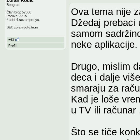
Zoran Rodic
Beograd
Ova tema nije z
Član broj: 57538
Poruke: 3215
Džedaj prebaci 
*.adsl-4.sezampro.yu.
Sajt:
zoranrodic.in.rs
samom sadržinom
+63
neke aplikacije.
Profil
Drugo, mislim d
deca i dalje viš
smaraju za rač
Kad je loše vrem
u TV ili računar 
Što se tiče kon