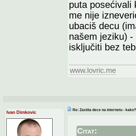
puta posećivali k
me nije izneveri
ubaciš decu (im
našem jeziku) - 
isključiti bez t
www.lovric.me
Re: Zastita dece na internetu - kako?
Ivan Dimkovic
Citat: