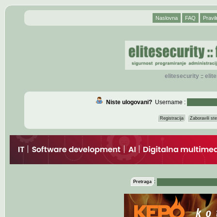
Naslovna
FAQ
Pravil
elitesecurity
eli
::
Niste ulogovani?
Username :
Registracija
Zaboravili s
:
Pretraga