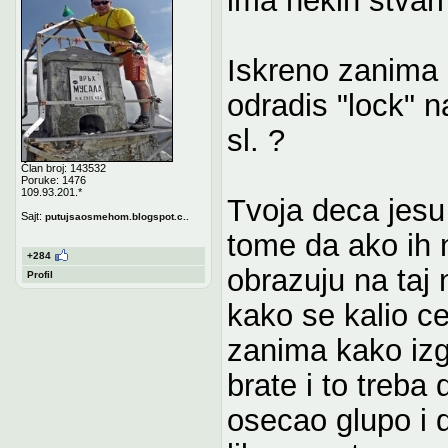
Iskreno zanima 
odradis "lock" na
sl. ?
Član broj: 143532
Poruke: 1476
109.93.201.*
Tvoja deca jesu 
Sajt:
putujsaosmehom.blogspot.c..
tome da ako ih 
+284
obrazuju na taj
Profil
kako se kalio cel
zanima kako izgl
brate i to treba 
osecao glupo i d