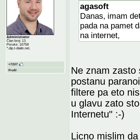
agasoft
Danas, imam det
pada na pamet d
na internet,
Administrator
Član broj: 13
Poruke: 16758
*.dip.t-dialin.net.
+7207
Ne znam zasto sv
Profil
postanu paranoic
filtere pa eto ni
u glavu zato st
Internetu" :-)
Licno mislim da 