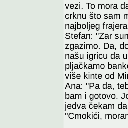
vezi. To mora da
crknu što sam 
najboljeg frajera
Stefan: "Zar su
zgazimo. Da, do
našu igricu da u
pljačkamo bank
više kinte od Mir
Ana: "Pa da, teb
bam i gotovo. J
jedva čekam da 
"Cmokići, moram