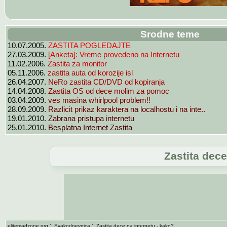
Srodne teme
ZASTITA POGLEDAJTE
10.07.2005.
[Anketa]: Vreme provedeno na Internetu
27.03.2009.
Zastita za monitor
11.02.2006.
zastita auta od korozije isl
05.11.2006.
NeRo zastita CD/DVD od kopiranja
26.04.2007.
Zastita OS od dece molim za pomoc
14.04.2008.
ves masina whirlpool problem!!
03.04.2009.
Razlicit prikaz karaktera na localhostu i na inte..
28.09.2009.
Zabrana pristupa internetu
19.01.2010.
Besplatna Internet Zastita
25.01.2010.
Zastita dece
::
::
elitemadzone.org
Svakodnevnica
Zastita dece na internetu - kako?