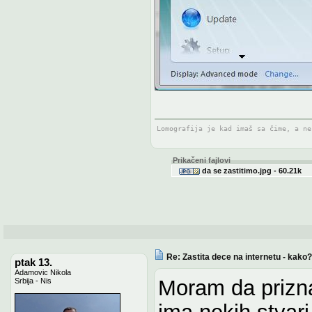
Lomografija je kad imaš sa čime, a n
Prikačeni fajlovi
da se zastitimo.jpg - 60.21k
Re: Zastita dece na internetu - kako?
ptak 13.
Adamovic Nikola
Moram da prizna
Srbija - Nis
ima nekih stvar