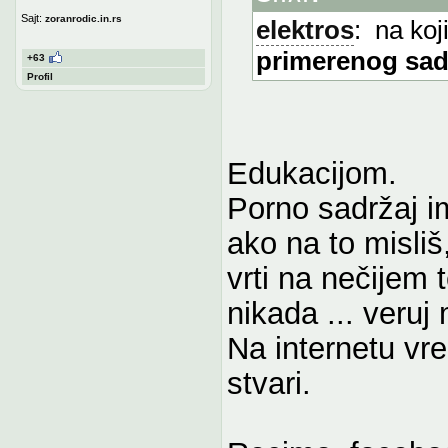
Sajt:
zoranrodic.in.rs
elektros
: na koj
primerenog sad
+63
Profil
Edukacijom.
Porno sadržaj im
ako na to misliš
vrti na nečijem 
nikada ... veruj 
Na internetu vr
stvari.