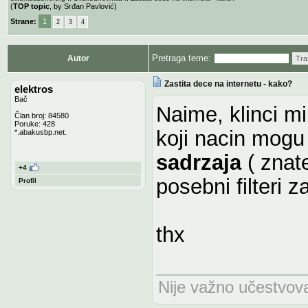
(
TOP topic
, by Srđan Pavlović)
Strane:
1
2
3
4
Pretraga teme:
Autor
Tra
Zastita dece na internetu - kako?
elektros
Bač
Naime, klinci mi
Član broj: 84580
Poruke: 428
koji nacin mogu
*.abakusbp.net.
sadrzaja
( znate
+4
posebni filteri z
Profil
thx
Nije važno učestvovat