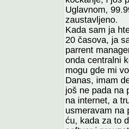
Uglavnom, 99.9
zaustavljeno.
Kada sam ja hteo
20 časova, ja 
parrent manager
onda centralni ko
mogu gde mi vol
Danas, imam de
još ne pada na 
na internet, a t
usmeravam na pr
ću, kada za to 