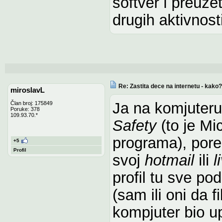
softver i preuzet
drugih aktivnos
Re: Zastita dece na internetu - kako?
miroslavL
Ja na komjuteru
Član broj: 175849
Poruke: 378
109.93.70.*
Safety
(to je Mi
programa), pored
+5
Profil
svoj
hotmail
ili
l
profil tu sve po
(sam ili oni da fi
kompjuter bio up