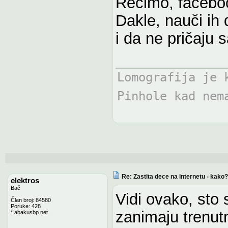
Recimo, faceboo
Dakle, nauči ih 
i da ne pričaju 
Lomografija je 
Pinhole kad nem
Re: Zastita dece na internetu - kako?
elektros
Bač
Vidi ovako, sto 
Član broj: 84580
Poruke: 428
zanimaju trenut
*.abakusbp.net.