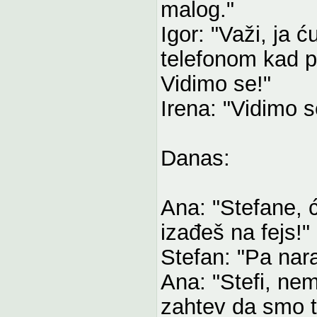
malog."
Igor: "Važi, ja 
telefonom kad 
Vidimo se!"
Irena: "Vidimo se
Danas:
Ana: "Stefane, 
izađeš na fejs!"
Stefan: "Pa nar
Ana: "Stefi, nem
zahtev da smo ti