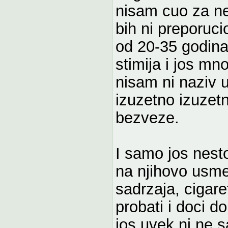
nisam cuo za nek
bih ni preporuci
od 20-35 godina
stimija i jos mn
nisam ni naziv 
izuzetno izuzetn
bezveze.
I samo jos nest
na njihovo usme
sadrzaja, cigare
probati i doci d
jos uvek ni ne 