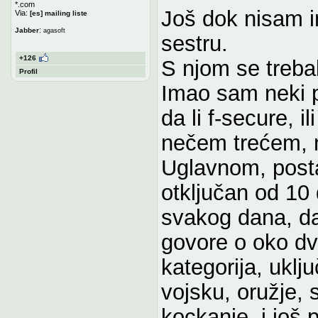
*.com
Još dok nisam 
Via:
[es] mailing liste
:
Jabber
agasoft
sestru.
+126
S njom se trebal
Profil
Imao sam neki pa
da li f-secure, ili
nečem trećem, 
Uglavnom, posta
otključan od 10
svakog dana, da
govore o oko d
kategorija, uklj
vojsku, oružje, 
kockanje, i još 