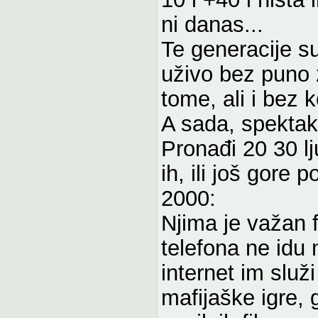
ni danas...
Te generacije s
uživo bez puno 
tome, ali i bez
A sada, spektak
Pronađi 20 30 lj
ih, ili još gore p
2000:
Njima je važan 
telefona ne idu 
internet im služi
mafijaške igre, 