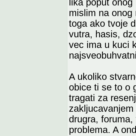
lika poput onog 
mislim na onog 
toga ako tvoje d
vutra, hasis, dzo
vec ima u kuci 
najsveobuhvatni
A ukoliko stvarn
obice ti se to o
tragati za resen
zakljucavanjem 
drugra, foruma,
problema. A ond