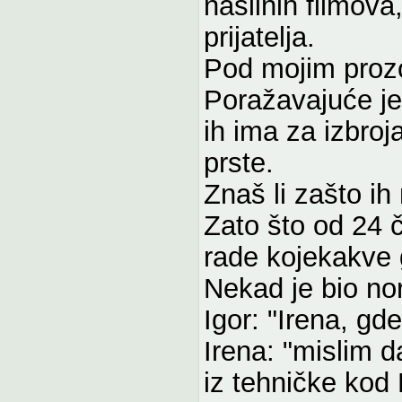
nasilnih filmova
prijatelja.
Pod mojim prozo
Poražavajuće je
ih ima za izbroja
prste.
Znaš li zašto i
Zato što od 24 
rade kojekakve 
Nekad je bio no
Igor: "Irena, gd
Irena: "mislim 
iz tehničke kod 