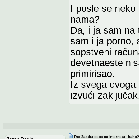
I posle se neko 
nama?
Da, i ja sam na
sam i ja porno, a
sopstveni račun
devetnaeste nis
primirisao.
Iz svega ovoga, 
izvući zaključak
Re: Zastita dece na internetu - kako?