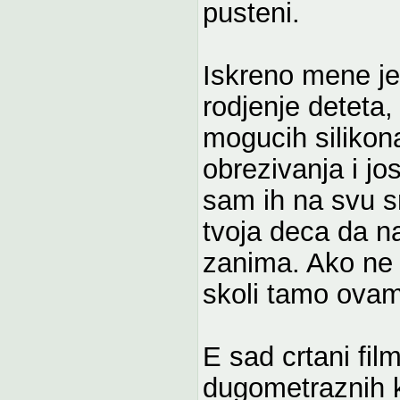
pusteni.
Iskreno mene je
rodjenje deteta,
mogucih silikona
obrezivanja i jo
sam ih na svu s
tvoja deca da na
zanima. Ako ne 
skoli tamo ovam
E sad crtani fil
dugometraznih k