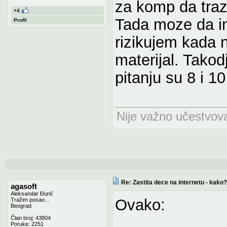
za komp da traz
+4
Tada moze da i
Profil
rizikujem kada 
materijal. Takodj
pitanju su 8 i 10
Nije važno učestvovat
Re: Zastita dece na internetu - kako?
agasoft
Aleksandar Đurić
Ovako:
Tražim posao...
Beograd
Član broj: 43804
Poruke: 2251