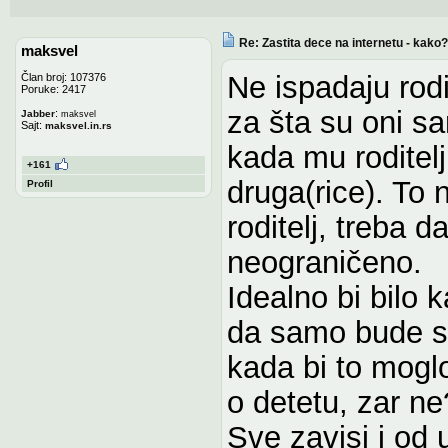
Re: Zastita dece na internetu - kako?
maksvel
Ne ispadaju rodi
Član broj: 107376
Poruke: 2417
za šta su oni sa
:
Jabber
maksvel
Sajt:
maksvel.in.rs
kada mu roditel
+161
druga(rice). To 
Profil
roditelj, treba 
neograničeno.
Idealno bi bilo 
da samo bude sve
kada bi to moglo
o detetu, zar ne
Sve zavisi i od 