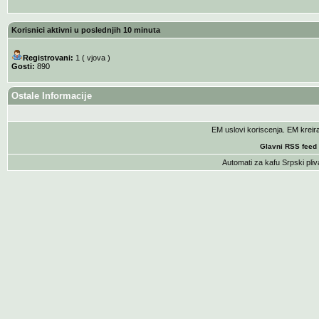
Korisnici aktivni u poslednjih 10 minuta
Registrovani:
1 (
vjova
)
Gosti:
890
Ostale Informacije
EM uslovi koriscenja
. EM krei
Glavni RSS feed
Automati za kafu
Srpski pliv