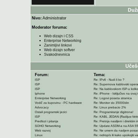
Duž
Nivo:
Administrator
Moderator foruma:
Web dizajn i CSS
Enterprise Networking
Zanimljivi linkovi
Web dizajn softver
Svakodnevnica
Učeš
Forum:
Tema:
ISP
Re: IPv6 - Nudi li ko ?
ISP
Re: Supernova kablovski operat
ISP
Re: Na kablovskom ISP-u kolko
Iphone
Re: iPhone - Isključivo na ovoj 
Enterprise Networking
Re: Logovi poseta stranica
Vodič za kupovinu - PC hardware
Re: Monitor do 35000din
Advocacy
Re: Linux prebacio 2%
Ostali programski jezici
Re: Programiranje digitrona!
ISP
Re: KABL JEDAN (Radijus-Vektor
Predlozi i pitanja
Re: Pretnja nasiljem i direkt
SOHO Networking
Re: Update ASDM-a na ASA 551
Web razvoj
Re: Ne umem da nadjem posa
Linux
Re: rxdrop/s ili kako upokojiti v