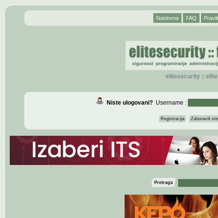
Naslovna
FAQ
Pravil
elitesecurity
eli
::
Niste ulogovani?
Username :
Registracija
Zaboravili s
:
Pretraga