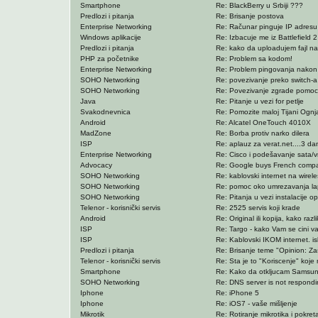
Smartphone
Re: BlackBerry u Srbiji ???
Predlozi i pitanja
Re: Brisanje postova
Enterprise Networking
Re: Računar pinguje IP adresu
Windows aplikacije
Re: Izbacuje me iz Battlefield 2
Predlozi i pitanja
Re: kako da uploadujem fajl n
PHP za početnike
Re: Problem sa kodom!
Enterprise Networking
Re: Problem pingovanja nakon 
SOHO Networking
Re: povezivanje preko switch-a
SOHO Networking
Re: Povezivanje zgrade pomocu
Java
Re: Pitanje u vezi for petlje
Svakodnevnica
Re: Pomozite maloj Tijani Ognj
Android
Re: Alcatel OneTouch 4010X
MadZone
Re: Borba protiv narko dilera
ISP
Re: aplauz za verat.net....3 da
Enterprise Networking
Re: Cisco i podešavanje sata/
Advocacy
Re: Google buys French compan
SOHO Networking
Re: kablovski internet na wirele
SOHO Networking
Re: pomoc oko umrezavanja la
SOHO Networking
Re: Pitanja u vezi instalacije o
Telenor - korisnički servis
Re: 2525 servis koji krade
Android
Re: Original ili kopija, kako razl
ISP
Re: Targo - kako Vam se cini var
ISP
Re: Kablovski IKOM internet. i
Predlozi i pitanja
Re: Brisanje teme "Opinion: Za
Telenor - korisnički servis
Re: Sta je to "Koriscenje" koje m
Smartphone
Re: Kako da otkljucam Samsu
SOHO Networking
Re: DNS server is not respond
Iphone
Re: iPhone 5
Iphone
Re: iOS7 - vaše mišljenje
Mikrotik
Re: Rotiranje mikrotika i pokre