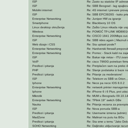
ISP
Re: Zasto su staticke IP adres
ISP
Re: SBB Beograd - lag spajkovi 
Mobilni internet
Re: 4G internet i prevare prova
ISP
Re: SBB EPC3928S - kako pristu
Enterprise Networking
Re: Juniper HW za igranje
Smartphone
Re: Blackberry 10 OS
Linux desktop okruženja
Re: Zašto Linux nikada nije usp
Wireless
Re: POMOĆ TP-LINK WD8901G
Enterprise Networking
Re: CISCO 1841 200Mbps out.
ISP
Re: SBB rides again | Maznuli d
Web dizajn i CSS
Re: Sta upisati posle?
Enterprise Networking
Re: Hardverski firewall preporu
Enterprise Networking
Re: Pomoc - Stack kabl na zaj
ISP
Re: Bakar nije mrtav - ITU zvan
VoIP
Re: cisco 7960G potreban firm
Predlozi i pitanja
Re: Pretplaćen sam na preko 4
PHP
Re: Slanje podataka iz baze na
Predlozi i pitanja
Re: Pitanje za moderatore!
ISP
Re: Telekom vs SBB vs Orion... 
Iphone
Re: Nece pa nece IOS 8.0.2
Enterprise Networking
Re: network printer managemen
Iphone
Re: iPhone 6 i 6 Plus, prvi utisc
Mikrotik
Re: MUM u Beogradu 09.10.1
Enterprise Networking
Re: TPlink 19" switch GBe
Nauka
Re: Pitanja vezana za pravopi
ISP
Re: Nova ponuda SBB-a
Predlozi i pitanja
Re: Username izmena (admin)
MadZone
Re: Malinari na putu ka BGu
Predlozi i pitanja
Re: Sta sme u temu "Jako Dobar
SOHO Networking
Re: Daljinsko ukljucivanje racu