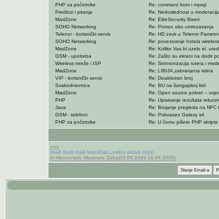
PHP za početnike
Re: comment form i mysql
Predlozi i pitanja
Re: Nedoslednost u moderaciju
MadZone
Re: EliteSecurity Biseri
SOHO Networking
Re: Pomoc oko umrezavanja
Telenor - korisnički servis
Re: HD zvuk u Telenor Pametno
SOHO Networking
Re: povezivanje hotela wireles
MadZone
Re: Koliko Vas bi uzelo el. ured
GSM - upotreba
Re: Zašto su ekrani na dodir poj
Wireless mreže i ISP
Re: Sinhronizacija rutera i mo
MadZone
Re: LIBIJA,zabranjena istina
VIP - korisnički servis
Re: Deaktiviran broj
Svakodnevnica
Re: BU na šangajskoj listi
MadZone
Re: Open source pokret – vojno
PHP
Re: Upisivanje rezultata rekurzi
Java
Re: Brojanje pregleda na NFC 
GSM - telefoni
Re: Pokvasen Galaxy s4
PHP za početnike
Re: U čemu pišete PHP skripte
xxx
mali mali mali kamičak...nebo plave boje.
In Memoriam: Madzone Zeka(15.09.2005-16.09.2005)
Slanje Email-a
P