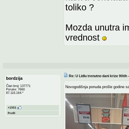
toliko ?
Mozda unutra ima
vrednost
Re: U Lidlu trenutno dani krize 90ti
bordzija
Član broj: 137771
Novogodišnja ponuda prošle godine sa
Poruke: 7660
87.116.164.*
+1551
Profil