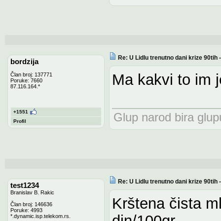
Re: U Lidlu trenutno dani krize 90ti
bordzija
Ma kakvi to im 
Član broj: 137771
Poruke: 7660
87.116.164.*
+1551
Glup narod bira glupu
Profil
Re: U Lidlu trenutno dani krize 90ti
test1234
Branislav B. Rakic
Krštena čista 
Član broj: 146636
Poruke: 4993
din/100gr.
*.dynamic.isp.telekom.rs.