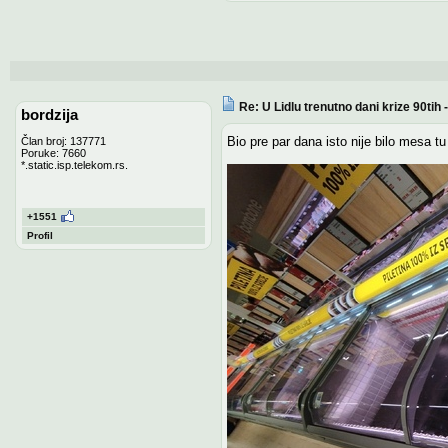
Re: U Lidlu trenutno dani krize 90ti
bordzija
Bio pre par dana isto nije bilo mesa t
Član broj: 137771
Poruke: 7660
*.static.isp.telekom.rs.
+1551
Profil