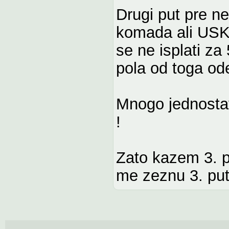
Drugi put pre n
komada ali USKI
se ne isplati za
pola od toga od
Mnogo jednostav
!
Zato kazem 3. pu
me zeznu 3. pu