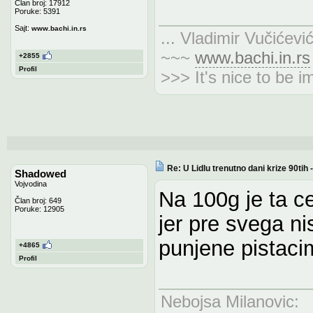
Član broj: 17912
Poruke: 5391
Sajt:
www.bachi.in.rs
... Vladimir Vučićevi
~~~
www.bachi.in.rs
+2855
Profil
>>> It's nice to be i
Re: U Lidlu trenutno dani krize 90ti
Shadowed
Vojvodina
Na 100g je ta ce
Član broj: 649
Poruke: 12905
jer pre svega 
punjene pistaci
+4865
Profil
Nebojsa Milanovic
: