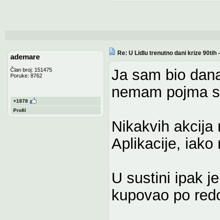
Re: U Lidlu trenutno dani krize 90ti
ademare
Ja sam bio dana
Član broj: 151475
Poruke: 8762
nemam pojma sta
+1878
Profil
Nikakvih akcija 
Aplikacije, iak
U sustini ipak j
kupovao po redov