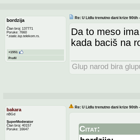
Re: U Lidlu trenutno dani krize 90ti
bordzija
Da to meso ima t
Član broj: 137771
Poruke: 7660
*.static.isp.telekom.rs.
kada baciš na roš
+1551
Profil
Glup narod bira glupu
Re: U Lidlu trenutno dani krize 90ti
bakara
nBGd
SuperModerator
Član broj: 40157
Citat:
Poruke: 16647