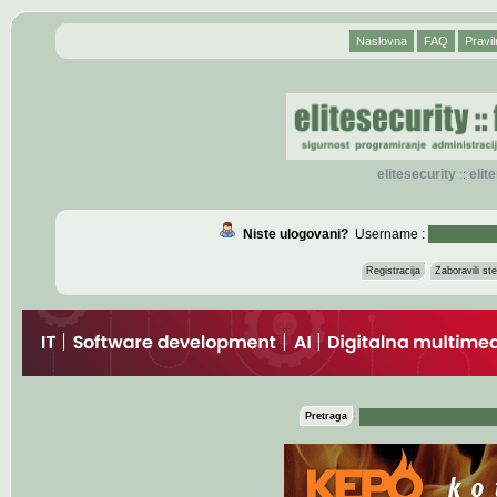
Naslovna
FAQ
Pravil
elitesecurity
eli
::
Niste ulogovani?
Username :
Registracija
Zaboravili s
:
Pretraga