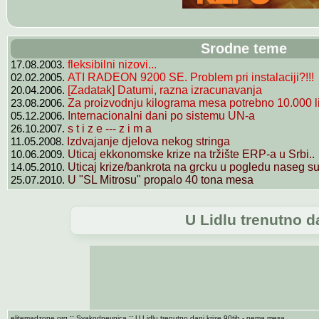
Srodne teme
17.08.2003.
fleksibilni nizovi...
02.02.2005.
ATI RADEON 9200 SE. Problem pri instalaciji?!!!
20.04.2006.
[Zadatak] Datumi, razna izracunavanja
23.08.2006.
Za proizvodnju kilograma mesa potrebno 10.000 lit
05.12.2006.
Internacionalni dani po sistemu UN-a
26.10.2007.
s t i z e --- z i m a
11.05.2008.
Izdvajanje djelova nekog stringa
10.06.2009.
Uticaj ekkonomske krize na tržište ERP-a u Srbi..
14.05.2010.
Uticaj krize/bankrota na grcku u pogledu naseg su
25.07.2010.
U "SL Mitrosu" propalo 40 tona mesa
U Lidlu trenutno d
::
::
elitemadzone.org
Svakodnevnica
U Lidlu trenutno dani krize 90tih - nema mesa