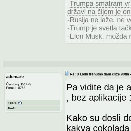
-
Trumpa smatram vrh
državi na čijem je on
-
Rusija ne laže, ne 
-
Trump je svetla tač
-
Elon Musk, možda na
Re: U Lidlu trenutno dani krize 90ti
ademare
Pa vidite da je 
Član broj: 151475
Poruke: 8762
, bez aplikacij
+1878
Profil
Kako su dosli do
kakva cokolada n