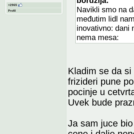
bordzija:
+2965
Navikli smo na da
Profil
međutim lidl nam
inovativno: dani 
nema mesa:
Kladim se da si 
frizideri pune p
pocinje u cetvrt
Uvek bude praz
Ja sam juce bio 
cene i dalje ne