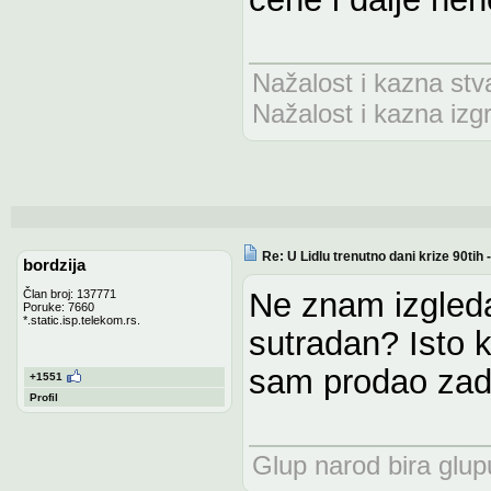
Nažalost i kazna stv
Nažalost i kazna izg
Re: U Lidlu trenutno dani krize 90ti
bordzija
Ne znam izgleda 
Član broj: 137771
Poruke: 7660
*.static.isp.telekom.rs.
sutradan? Isto 
sam prodao za
+1551
Profil
Glup narod bira glupu