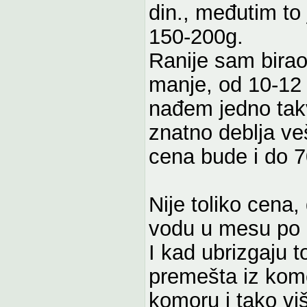
din., međutim to
150-200g.
Ranije sam birao
manje, od 10-12 
nađem jedno tak
znatno deblja ve
cena bude i do 7
Nije toliko cena,
vodu u mesu po
I kad ubrizgaju 
premešta iz komor
komoru i tako vi