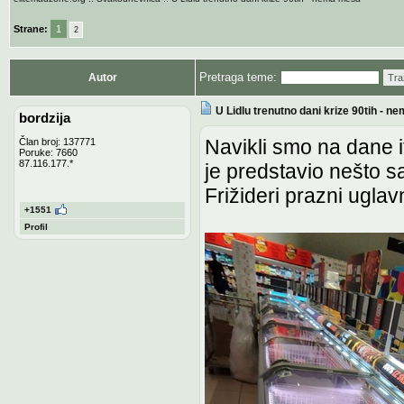
Strane:
1
2
Pretraga teme:
Autor
Tra
U Lidlu trenutno dani krize 90tih - 
bordzija
Navikli smo na dane i
Član broj: 137771
Poruke: 7660
87.116.177.*
je predstavio nešto s
Frižideri prazni ugl
+1551
Profil