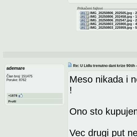
Prikačeni fajlovi
IMG_20250806_202505.jpg - 2
IMG_20250806_202458.jpg - 1
IMG_20250806_202547.jpg - 2
IMG_20250803_225900.jpg - 4
IMG_20250803_225959.jpg - 5
Re: U Lidlu trenutno dani krize 90ti
ademare
Meso nikada i n
Član broj: 151475
Poruke: 8762
!
+1878
Profil
Ono sto kupujem
Vec drugi put ne