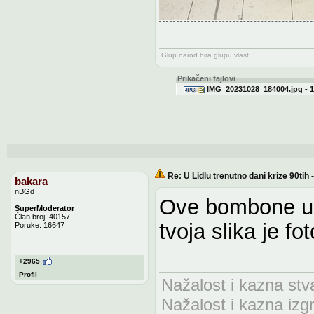
Glup narod bira glupu vlast!
Prikačeni fajlovi
IMG_20231028_184004.jpg - 1
Re: U Lidlu trenutno dani krize 90ti
bakara
nBGd
Ove bombone u l
SuperModerator
Član broj: 40157
tvoja slika je fo
Poruke: 16647
+2965
Profil
Nažalost i kazna stv
Nažalost i kazna izg