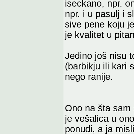
iseckano, npr. 
npr. i u pasulj i 
sive pene koju j
je kvalitet u pitan
Jedino još nisu t
(barbikju ili kar
nego ranije.
Ono na šta sam s
je vešalica u on
ponudi, a ja mis