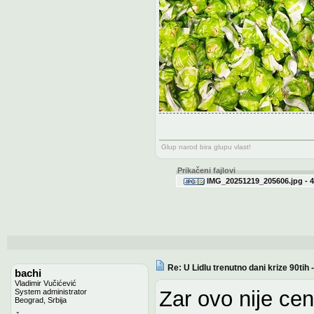
Glup narod bira glupu vlast!
Prikačeni fajlovi
IMG_20251219_205606.jpg - 4
Re: U Lidlu trenutno dani krize 90ti
bachi
Vladimir Vučićević
Zar ovo nije ce
System administrator
Beograd, Srbija