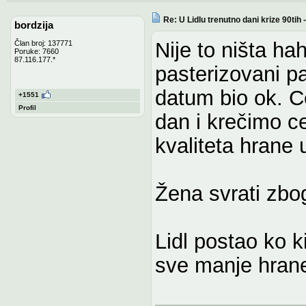
Re: U Lidlu trenutno dani krize 90ti
bordzija
Nije to ništa ha
Član broj: 137771
Poruke: 7660
87.116.177.*
pasterizovani pa
datum bio ok. 
+1551
Profil
dan i krečimo ce
kvaliteta hrane u
Žena svrati zbog
Lidl postao ko k
sve manje hran