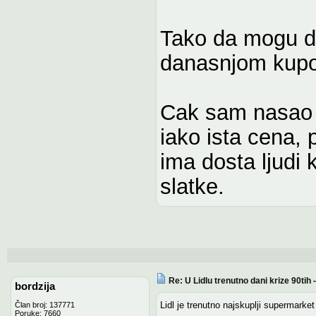
Tako da mogu d
danasnjom kupo
Cak sam nasao i
iako ista cena, 
ima dosta ljudi 
slatke.
Re: U Lidlu trenutno dani krize 90ti
bordzija
Lidl je trenutno najskuplji supermarket
Član broj: 137771
Poruke: 7660