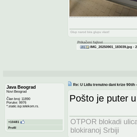
Glup narod bira glupu vlast!
Prikačeni fajlovi
IMG_20250901_183039.jpg - 2
Re: U Lidlu trenutno dani krize 90ti
Java Beograd
Novi Beograd
Pošto je puter u
Član broj: 11890
Poruke: 9976
*.static.isp.telekom.rs.
OTPOR blokadi uli
+10481
Profil
blokiranoj Srbiji