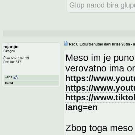
Glup narod bira glupu
Re: U Lidlu trenutno dani krize 90tih 
mjanjic
Šikagou
Meso im je puno 
Član broj: 187539
Poruke: 3171
verovatno ima o
https://www.you
+802
Profil
https://www.yo
https://www.tik
lang=en
Zbog toga meso 