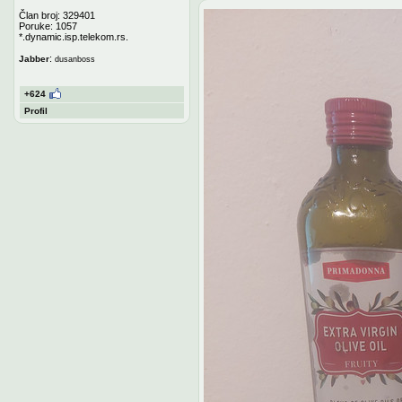
Član broj: 329401
Poruke: 1057
*.dynamic.isp.telekom.rs.
:
Jabber
dusanboss
+624
Profil