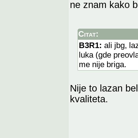
ne znam kako bi
Citat:
B3R1:
ali jbg, l
luka (gde preovla
me nije briga.
Nije to lazan bel
kvaliteta.