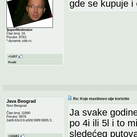
gde se kupuje i
SuperModerator
Član broj: 16
Poruke: 8763
*.dynamic.sbb.rs.
+1457
Profil
Re: Koje maslinovo ulje koristite
Java Beograd
Novi Beograd
Ja svake godin
Član broj: 11890
Poruke: 9976
po 4i ili 5l i to
2a06:63c0:6:e500:99f9:5805:3..
sledećeg putova
+10481