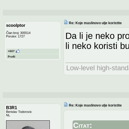
Re: Koje maslinovo ulje koristite
scoolptor
Da li je neko pr
Član broj: 305514
Poruke: 1727
li neko koristi 
+607
Profil
Low-level high-stand
Re: Koje maslinovo ulje koristite
B3R1
Berislav Todorovic
NL
Citat: