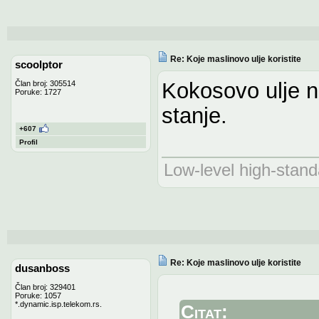
Re: Koje maslinovo ulje koristite
scoolptor
Kokosovo ulje n
Član broj: 305514
Poruke: 1727
stanje.
+607
Profil
Low-level high-stand
Re: Koje maslinovo ulje koristite
dusanboss
Član broj: 329401
Poruke: 1057
*.dynamic.isp.telekom.rs.
Citat: