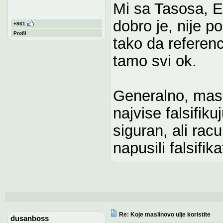
Mi sa Tasosa, Ex
dobro je, nije p
+861
Profil
tako da referen
tamo svi ok.
Generalno, masl
najvise falsifiku
siguran, ali rac
napusili falsifika
Re: Koje maslinovo ulje koristite
dusanboss