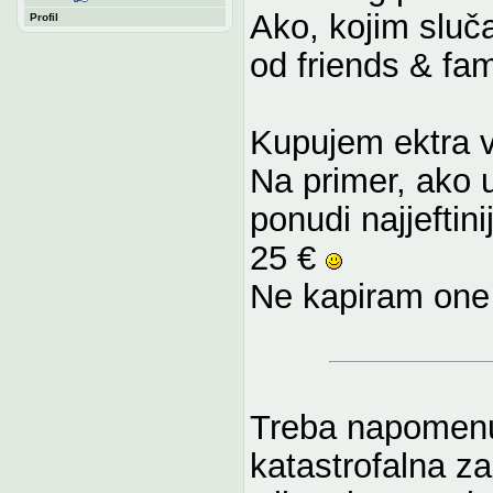
Ako, kojim sluč
Profil
od friends & fa
Kupujem ektra ve
Na primer, ako 
ponudi najjeftin
25 €
Ne kapiram one 
Treba napomenut
katastrofalna z