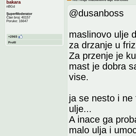
bakara
nBGd
@dusanboss
SuperModerator
Član broj: 40157
Poruke: 16647
maslinovo ulje de
+2965
za drzanje u fri
Profil
Za przenje je ku
mast je dobra sa
vise.
ja se nesto i ne
ulje...
A inace ga prob
malo ulja i umoc