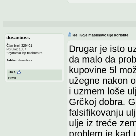
Re: Koje maslinovo ulje koristite
dusanboss
Drugar je isto 
Član broj: 329401
Poruke: 1057
*.dynamic.isp.telekom.rs.
da malo da pro
:
Jabber
dusanboss
kupovine 5l mož
+624
užegne nakon ot
Profil
i uzmem loše ul
Grčkoj dobra. G
falsifikovanju ul
ulje iz treće ze
problem je kad 