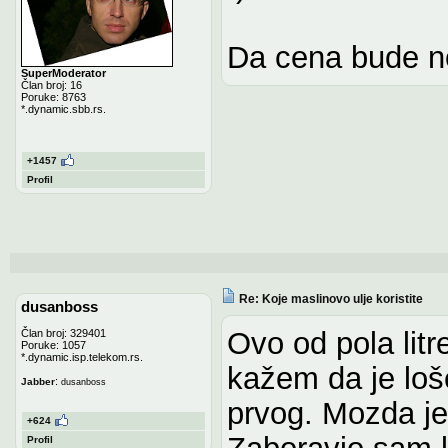
Da cena bude n
SuperModerator
Član broj: 16
Poruke: 8763
*.dynamic.sbb.rs.
+1457
Profil
Re: Koje maslinovo ulje koristite
dusanboss
Ovo od pola litr
Član broj: 329401
Poruke: 1057
*.dynamic.isp.telekom.rs.
kažem da je loše
:
Jabber
dusanboss
prvog. Mozda je
+624
Zaboravio sam k
Profil