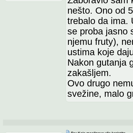
nešto. Ono od 5
trebalo da ima.
se proba jasno 
njemu fruty), n
ustima koje daju
Nakon gutanja g
zakašljem.
Ovo drugo nemut
svežine, malo gr