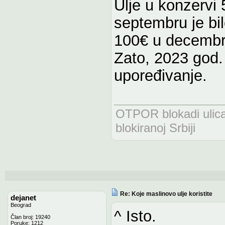
Ulje u konzervi 
septembru je bil
100€ u decembr
Zato, 2023 god
upoređivanje.
OTPOR blokadi uli
blokiranoj Srbiji
Re: Koje maslinovo ulje koristite
dejanet
Beograd
^ Isto.
Član broj: 19240
Poruke: 1212