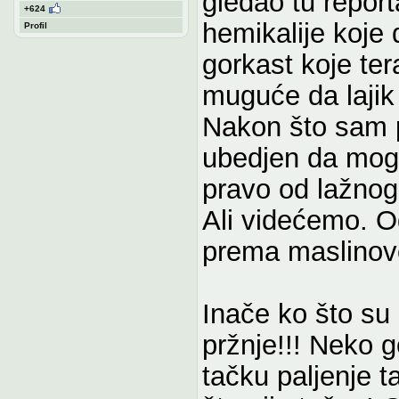
gledao tu report
+624
hemikalije koje 
Profil
gorkast koje tera
muguće da lajik
Nakon što sam 
ubedjen da mogu
pravo od lažnog
Ali videćemo. O
prema maslinovo
Inače ko što su r
pržnje!!! Neko g
tačku paljenje 