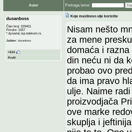
Pretraga teme:
Autor
Tra
Koje maslinovo ulje koristite
dusanboss
Nisam nešto mn
Član broj: 329401
Poruke: 1057
*.dynamic.isp.telekom.rs.
za mene preskup
:
Jabber
dusanboss
domaća i razna 
+624
din neću ni da 
Profil
probao ovo pred
da ima pravo hl
ulje. Naime radi
proizvodjača Pri
ove marke redov
skuplja i jeftin