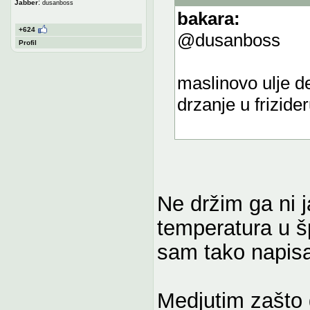
:
Jabber
dusanboss
bakara:
+624
@dusanboss
Profil
maslinovo ulje def
drzanje u frizide
Ne držim ga ni j
temperatura u šp
sam tako napisa
Medjutim zašto g