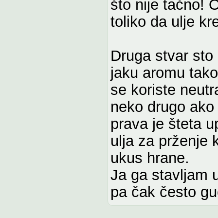
što nije tačno!
toliko da ulje k
Druga stvar sto
jaku aromu tako
se koriste neutr
neko drugo ako 
prava je šteta u
ulja za prženje
ukus hrane.
Ja ga stavljam u
pa čak često g