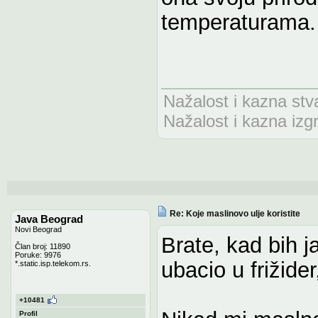
temperaturama.
Nažalost i kazna stv
Nažalost i kazna izg
Re: Koje maslinovo ulje koristite
Java Beograd
Novi Beograd
Brate, kad bih 
Član broj: 11890
Poruke: 9976
ubacio u frižide
*.static.isp.telekom.rs.
+10481
Profil