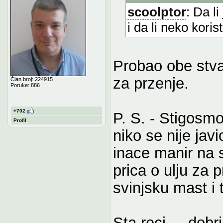
scoolptor
: Da l
i da li neko kori
Probao obe stva
za przenje.
Član broj: 224915
Poruke: 886
+702
P. S. - Stigosmo
Profil
niko se nije javi
inace manir na
prica o ulju za 
svinjsku mast i t
Sta reci ... dobr