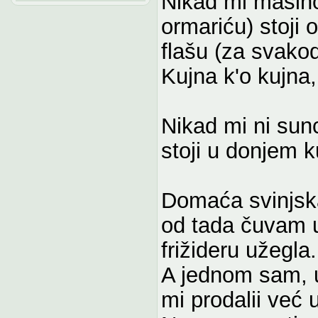
Nikad mi maslno
ormariću) stoji 
flašu (za svakod
Kujna k'o kujna, 
Nikad mi ni sunc
stoji u donjem 
Domaća svinjska
od tada čuvam u
frižideru užegla.
A jednom sam, u
mi prodalii već 