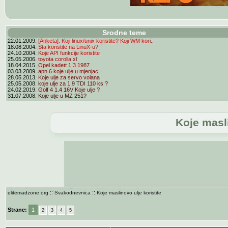
Srodne teme
22.01.2009.
[Anketa]: Koji linux/unix koristite? Koji WM kori..
18.08.2004.
Sta koristite na LinuX-u?
24.10.2004.
Koje API funkcije koristite
25.05.2006.
toyota corolla xl
18.04.2015.
Opel kadett 1.3 1987
03.03.2009.
apn 6 koje ulje u mjenjac
28.05.2013.
Koje ulje za servo volana
25.05.2008.
koje ulje za 1.9 TDI 110 ks ?
24.02.2019.
Golf 4 1.4 16V Koje ulje ?
31.07.2008.
Koje ulje u MZ 251?
Koje masli
::
::
elitemadzone.org
Svakodnevnica
Koje maslinovo ulje koristite
Strane:
1
2
3
4
5