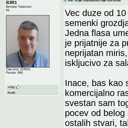
Re: Koje maslinovo ulje koristite
B3R1
Berislav Todorovic
Vec duze od 10 
NL
semenki grozdja
Jedna flasa ume
je prijatnije za 
neprijatan miris
iskljucivo za sal
Član broj: 224915
Poruke: 886
Inace, bas kao 
+702
komercijalno ras
Profil
svestan sam toga
pocev od belog l
ostalih stvari, t