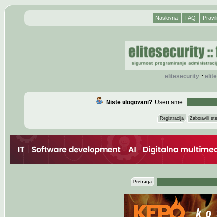
Naslovna
FAQ
Pravil
elitesecurity
eli
::
Niste ulogovani?
Username :
Registracija
Zaboravili s
:
Pretraga