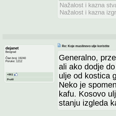
Nažalost i kazna stv
Nažalost i kazna izg
Re: Koje maslinovo ulje koristite
dejanet
Beograd
Generalno, przen
Član broj: 19240
Poruke: 1212
ali ako dodje do
ulje od kostica 
+861
Profil
Neko je spomenu
kafu. Kosovo ul
stanju izgleda 