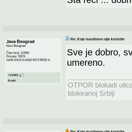
Re: Koje maslinovo ulje koristite
Java Beograd
Novi Beograd
Sve je dobro, s
Član broj: 11890
Poruke: 9976
umereno.
2a06:63c0:6:e500:847f:8835:4..
+10481
Profil
OTPOR blokadi uli
blokiranoj Srbiji
Re: Koje maslinovo ulje koristite