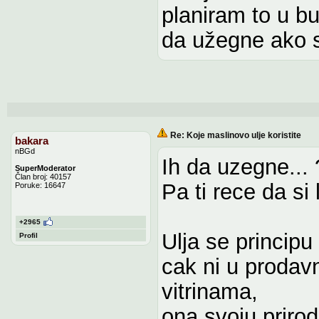
planiram to u bu
da užegne ako s
Re: Koje maslinovo ulje koristite
bakara
nBGd
Ih da uzegne... 
SuperModerator
Član broj: 40157
Pa ti rece da si 
Poruke: 16647
+2965
Ulja se principu 
Profil
cak ni u prodav
vitrinama,
ona svoju priro