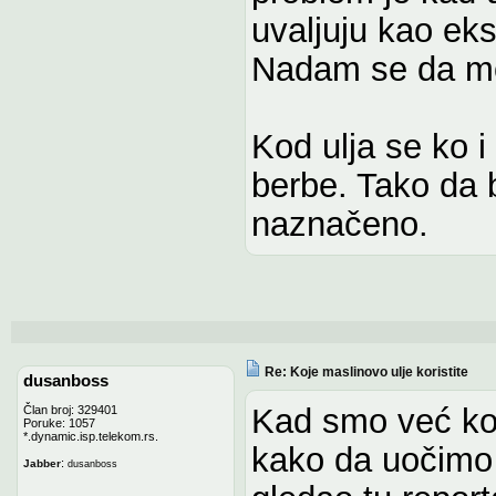
uvaljuju kao ek
Nadam se da mo
Kod ulja se ko i
berbe. Tako da b
naznačeno.
Re: Koje maslinovo ulje koristite
dusanboss
Kad smo već ko
Član broj: 329401
Poruke: 1057
*.dynamic.isp.telekom.rs.
kako da uočimo
:
Jabber
dusanboss