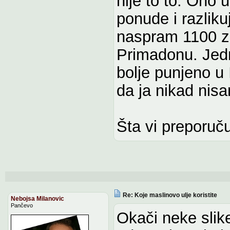
nije to to. Ono u
ponude i razlik
naspram 1100 za
Primadonu. Jedn
bolje punjeno u 
da ja nikad nis
Šta vi preporuč
Re: Koje maslinovo ulje koristite
Nebojsa Milanovic
Pančevo
Okači neke slike