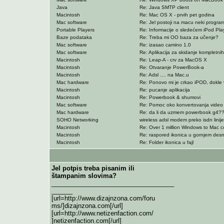
Java
Re: Java SMTP client
Macintosh
Re: Mac OS X - prvih pet godina
Mac software
Re: Jel postoji na macu neki program
Portable Players
Re: Informacije o sledećem iPod Pla
Baze podataka
Re: Treba mi OO baza za učenje?
Mac software
Re: izasao camino 1.0
Mac software
Re: Aplikacija za skidanje kompletnih
Macintosh
Re: Leap-A - crv za MacOS X
Macintosh
Re: Otvaranje PowerBook-a
Macintosh
Re: Adsl .... na Mac.u
Mac hardware
Re: Ponovo mi je crkao iPOD, dokle 
Macintosh
Re: pucanje aplikacija
Macintosh
Re: Powerbook & shumovi
Mac software
Re: Pomoc oko konvertovanja video f
Mac hardware
Re: da li da uzmem powerbook g4?
SOHO Networking
wireless adsl modem preko isdn linij
Macintosh
Re: Over 1 million Windows to Mac co
Macintosh
Re: raspored ikonica u gornjem des
Macintosh
Re: Folder ikonica u fajl
Jel potpis treba pisanim ili
štampanim slovima?
___________________________________
______
[url=http://www.dizajnzona.com/foru
ms/]dizajnzona.com[/url]
[url=http://www.netizenfaction.com/
]netizenfaction.com[/url]