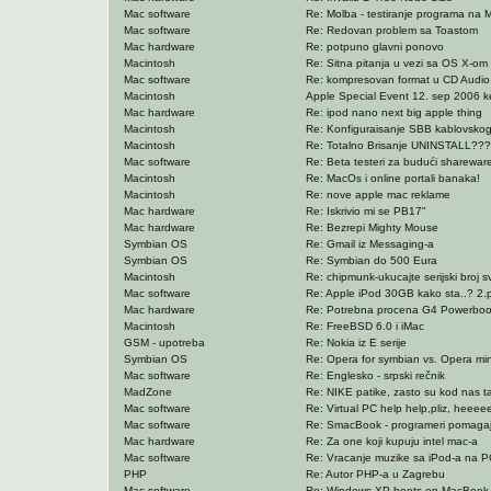
Mac software
Re: Molba - testiranje programa na
Mac software
Re: Redovan problem sa Toastom
Mac hardware
Re: potpuno glavni ponovo
Macintosh
Re: Sitna pitanja u vezi sa OS X-om
Mac software
Re: kompresovan format u CD Audio
Macintosh
Apple Special Event 12. sep 2006 
Mac hardware
Re: ipod nano next big apple thing
Macintosh
Re: Konfiguraisanje SBB kablovskog 
Macintosh
Re: Totalno Brisanje UNINSTALL???
Mac software
Re: Beta testeri za budući shareware
Macintosh
Re: MacOs i online portali banaka!
Macintosh
Re: nove apple mac reklame
Mac hardware
Re: Iskrivio mi se PB17"
Mac hardware
Re: Bezrepi Mighty Mouse
Symbian OS
Re: Gmail iz Messaging-a
Symbian OS
Re: Symbian do 500 Eura
Macintosh
Re: chipmunk-ukucajte serijski broj s
Mac software
Re: Apple iPod 30GB kako sta..? 2.
Mac hardware
Re: Potrebna procena G4 Powerboo
Macintosh
Re: FreeBSD 6.0 i iMac
GSM - upotreba
Re: Nokia iz E serije
Symbian OS
Re: Opera for symbian vs. Opera min
Mac software
Re: Englesko - srpski rečnik
MadZone
Re: NIKE patike, zasto su kod nas 
Mac software
Re: Virtual PC help help,pliz, heeee
Mac software
Re: SmacBook - programeri pomagajt
Mac hardware
Re: Za one koji kupuju intel mac-a
Mac software
Re: Vracanje muzike sa iPod-a na PC 
PHP
Re: Autor PHP-a u Zagrebu
Mac software
Re: Windows XP boots on MacBook P