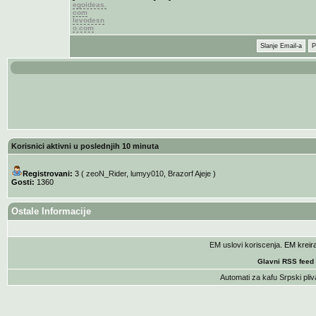
egoideas.
com
levodesn
o.com
Slanje Email-a
P
Korisnici aktivni u poslednjih 10 minuta
Registrovani:
3 (
zeoN_Rider
,
lumyy010
,
Brazorf Ajeje
)
Gosti:
1360
Ostale Informacije
EM uslovi koriscenja
. EM krei
Glavni RSS feed
Automati za kafu
Srpski pliv