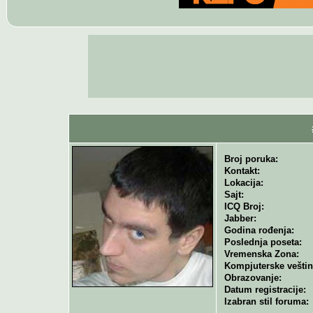
Broj poruka:
Kontakt:
Lokacija:
Sajt:
ICQ Broj:
Jabber:
Godina rođenja:
Poslednja poseta:
Vremenska Zona:
Kompjuterske veštin
Obrazovanje:
Datum registracije:
Izabran stil foruma: