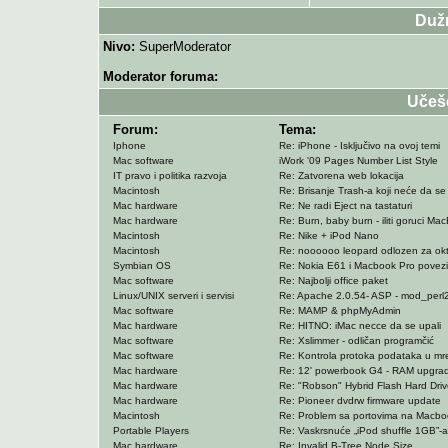
Duž
Nivo:
SuperModerator
Moderator foruma:
Učeš
Forum:
Tema:
Iphone
Re: iPhone - Isključivo na ovoj temi
Mac software
iWork '09 Pages Number List Style
IT pravo i politika razvoja
Re: Zatvorena web lokacija
Macintosh
Re: Brisanje Trash-a koji neće da se 
Mac hardware
Re: Ne radi Eject na tastaturi
Mac hardware
Re: Burn, baby burn - iliti goruci Ma
Macintosh
Re: Nike + iPod Nano
Macintosh
Re: noooooo leopard odlozen za ok
Symbian OS
Re: Nokia E61 i Macbook Pro povez
Mac software
Re: Najbolji office paket
Linux/UNIX serveri i servisi
Re: Apache 2.0.54- ASP - mod_perl
Mac software
Re: MAMP & phpMyAdmin
Mac hardware
Re: HITNO: iMac necce da se upali
Mac software
Re: Xslimmer - odličan programčić
Mac software
Re: Kontrola protoka podataka u mr
Mac hardware
Re: 12' powerbook G4 - RAM upgra
Mac hardware
Re: "Robson" Hybrid Flash Hard Driv
Mac hardware
Re: Pioneer dvdrw firmware update
Macintosh
Re: Problem sa portovima na Macbo
Portable Players
Re: Vaskrsnuće „iPod shuffle 1GB”-a 
Mac hardware
Re: Invalid B-Tree Node Size