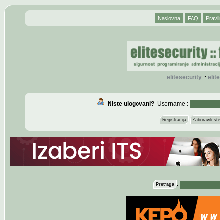
Naslovna
FAQ
Pravil
elitesecurity
eli
::
Niste ulogovani?
Username :
Registracija
Zaboravili s
:
Pretraga