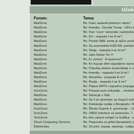
Učeš
Forum:
Tema:
MadZone
Re: Kako sastaviti prelaznu vladu?
MadZone
Re: Amerika - Donald Trump - USA L
MadZone
Re: Pad "nove" betonske nadstrešni
MadZone
Re: EU - raspada li se ili ne?
MadZone
Re: Prodat SBB, kome je tačno proda
MadZone
Re: Sa automobila AUDI A8L predsed
MadZone
Re: Srbija - raspada li se ili ne?
MadZone
Re: Jako Dobar Vic !!!
MadZone
Re: AI: pomoć - ili opasnost?
MadZone
Re: Ko kupuje silne izgradjene stan
MadZone
Re: Pokušaj ubistva studentkinje u 
MadZone
Re: Amerika - raspada li se ili ne?
MadZone
Re: Nemačka - propada ili ne?
MadZone
Re: Rusija - raspada li se ili ne?
MadZone
Re: Prljava NATO i zapadna propag
AutoZone
Re: Propast auto industrije... revisited
MadZone
Re: Situacija u Siriji
MadZone
Re: Da li se spremate za mogući nuk
MadZone
Re: Eskalacija nasilja u Beogradu i
AutoZone
Re: Škoda Superb 4. generacije - i da
AutoZone
Re: OBD2 interface za preporuku..?
TechZone
Re: Aku udarnii odvijač vs bušilica - sr
Cloud Computing Services
Re: Preporuka za jeftini (besplatni) 
Elektronika
Re: 3d print, reprap, repstrap, cut&pa