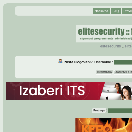
Naslovna
FAQ
Pravil
elitesecurity
eli
::
Niste ulogovani?
Username :
Registracija
Zaboravili s
:
Pretraga