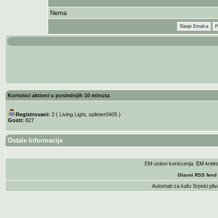
Nema
Slanje Email-a
P
Korisnici aktivni u poslednjih 10 minuta
Registrovani:
2 (
Living Light
,
splinter0405
)
Gosti:
827
Ostale Informacije
EM uslovi koriscenja
. EM krei
Glavni RSS feed
Automati za kafu
Srpski pliv