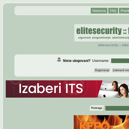
Naslovna
FAQ
Pravil
elitesecurity
eli
::
Niste ulogovani?
Username :
Registracija
Zaboravili s
:
Pretraga