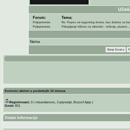
Učeš
Forum:
Tema:
Poljoprivreda
Re: Pepeo od sagorelog drveta, kao đubrivo za ba
Poljoprivreda
Prikupljanje kišnice na vikendici - rešenja, plusevi,..
Nema
Slanje Email-a
P
Korisnici aktivni u poslednjih 10 minuta
Registrovani:
3 (
misamilanovic
,
Cadyweipt
,
Brazorf Ajeje
)
Gosti:
831
Ostale Informacije