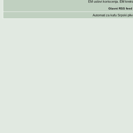
EM uslovi koriscenja
. EM krei
Glavni RSS feed
Automati za kafu
Srpski pliv