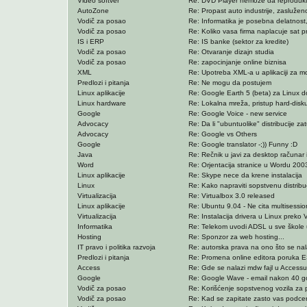
Video softver
Re: DVD Player nemoze da reprodukuje
AutoZone
Re: Propast auto industrije, zasluženo
Vodič za posao
Re: Informatika je posebna delatnost,
Vodič za posao
Re: Koliko vasa firma naplacuje sat p
IS i ERP
Re: IS banke (sektor za kredite)
Vodič za posao
Re: Otvaranje dizajn studia
Vodič za posao
Re: zapocinjanje online biznisa
XML
Re: Upotreba XML-a u aplikaciji za m
Predlozi i pitanja
Re: Ne mogu da postujem
Linux aplikacije
Re: Google Earth 5 (beta) za Linux 
Linux hardware
Re: Lokalna mreža, pristup hard-disku
Google
Re: Google Voice - new service
Advocacy
Re: Da li "ubuntuolike" distribucije zat
Advocacy
Re: Google vs Others
Google
Re: Google translator -;)) Funny :D
Java
Re: Rečnik u javi za desktop računar i 
Word
Re: Orjentacija stranice u Wordu 200
Linux aplikacije
Re: Skype nece da krene instalacija
Linux
Re: Kako napraviti sopstvenu distribuc
Virtualizacija
Re: Virtualbox 3.0 released
Linux aplikacije
Re: Ubuntu 9.04 - Ne cita multisessi
Virtualizacija
Re: Instalacija drivera u Linux prek
Informatika
Re: Telekom uvodi ADSL u sve škole u
Hosting
Re: Sponzor za web hosting...
IT pravo i politika razvoja
Re: autorska prava na ono što se nala
Predlozi i pitanja
Re: Promena online editora poruka 
Access
Re: Gde se nalazi mdw fajl u Accessu
Google
Re: Google Wave - email nakon 40 g
Vodič za posao
Re: Korišćenje sopstvenog vozila za 
Vodič za posao
Re: Kad se zapitate zasto vas podcenj