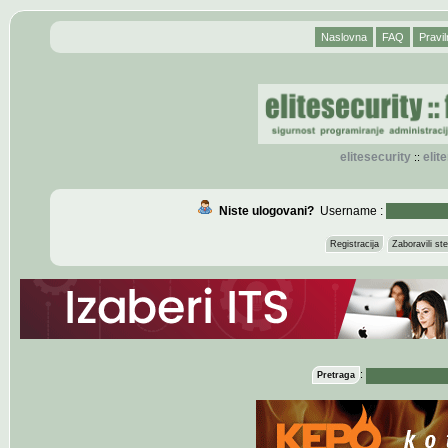
Naslovna
FAQ
Pravil
elitesecurity
eli
::
Niste ulogovani?
Username :
Registracija
Zaboravili s
:
Pretraga