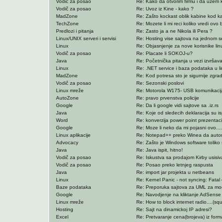
Vodič za posao
Re: Kako da otvorim firmu i da uzem k
Vodič za posao
Re: Uvoz iz Kine - kako ?
MadZone
Re: Zašto kockast oblik kabine kod 
TechZone
Re: Mozete li mi reci koliko vredi ovo bic
Predlozi i pitanja
Re: Zasto ja a ne Nikola ili Pera ?
Linux/UNIX serveri i servisi
Re: Hosting vise sajtova na jednom se
Linux
Re: Objasnjenje za nove korisnike lin
Vodič za posao
Re: Placate li SOKOJ-u?
Java
Re: Početnička pitanja u vezi izvršava
Linux
Re: .NET service i baza podataka u l
MadZone
Re: Kod potresa sto je sigurnije zgrad
Vodič za posao
Re: Sezonski poslovi
Linux mreže
Re: Motorola W175- USB komunikacij
AutoZone
Re: pravo prvenstva policije
Google
Re: Da li google vidi sajtove sa .iz.rs
Java
Re: Koje od sledecih deklaracija su i
Word
Re: konverzija power point prezentacije
Google
Re: Moze li neko da mi pojasni ovo....
Linux aplikacije
Re: Notepad++ preko Winea da automat
Advocacy
Re: Zašto je Windows software toliko
Java
Re: Java ispit, hitno!
Vodič za posao
Re: Iskustva sa prodajom Kirby usisi
Vodič za posao
Re: Posao preko letnjeg raspusta
Java
Re: import jar projekta u netbeans
Linux
Re: Kernel Panic - not syncing: Fatal e
Baze podataka
Re: Preporuka sajtova za UML za mo
Google
Re: Navodjenje na kliktanje AdSense
Linux mreže
Re: How to block internet radio....(squ
Hosting
Re: Sajt na dinamickoj IP adresi?
Excel
Re: Pretvaranje cena(brojeva) iz form