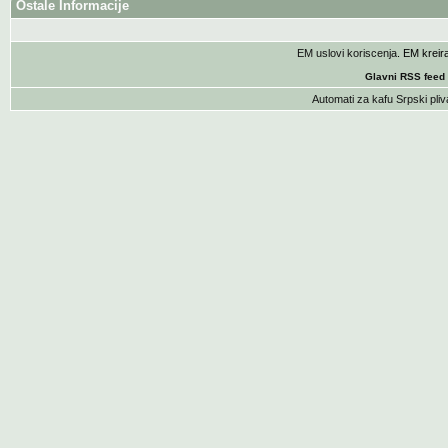
Ostale Informacije
EM uslovi koriscenja
. EM krei
Glavni RSS feed
Automati za kafu
Srpski pliv