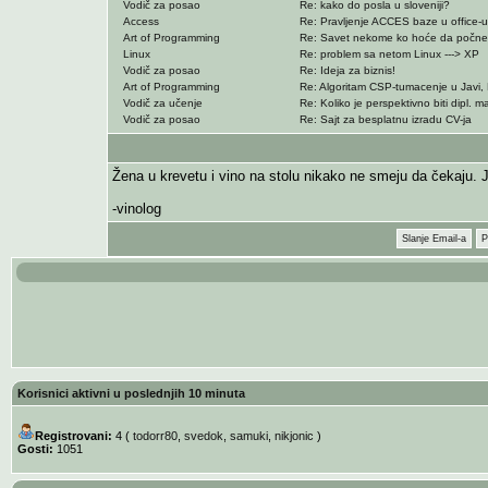
Vodič za posao
Re: kako do posla u sloveniji?
Access
Re: Pravljenje ACCES baze u office-
Art of Programming
Re: Savet nekome ko hoće da počne d
Linux
Re: problem sa netom Linux ---> XP
Vodič za posao
Re: Ideja za biznis!
Art of Programming
Re: Algoritam CSP-tumacenje u Javi, 
Vodič za učenje
Re: Koliko je perspektivno biti dipl. ma
Vodič za posao
Re: Sajt za besplatnu izradu CV-ja
Žena u krevetu i vino na stolu nikako ne smeju da čekaju. Je
-vinolog
Slanje Email-a
P
Korisnici aktivni u poslednjih 10 minuta
Registrovani:
4 (
todorr80
,
svedok
,
samuki
,
nikjonic
)
Gosti:
1051