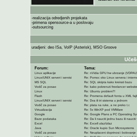
-realizacija odredjenih projekata
-primena opensource-a u poslovaju
-outsourcing
uradjeni: deo ISa, VoIP (Asterisk), MSO Groove
Učeš
Forum:
Tema:
Linux aplikacije
Re: nVidia GPU hw ubrzanje (VDPAU)
Linux/UNIX serveri i servisi
Re: Pomoc oko Linux servera i intern
MS SQL
Re: SQL skripta kako kreirati bazu
Vodič za posao
Re: kako pokrenuti freelancer websit
Linux
Re: Ubuntu problem?!
Flash
Re: Promena default fonta u XML faj
Linux/UNIX serveri i servisi
Re: Dva ili tri sistema u jednom
Vodič za posao
Re: plata na ruke, a ne preko t.r.
Virtualizacija
Re: 5x WinXP pod VMWare
Google
Re: Google Plans a PC Operating S
Baze podataka
Re: Da li nauciti jednu bazu ili nauciti 
Excel
Re: Excell ulaz/izlaz
Java
Re: Oracle kupio Sun Microsystems
Vodič za posao
Re: Neuplaceni doprinosi i bolovanje