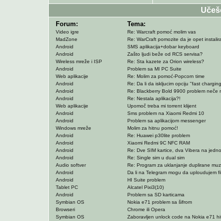
Učeš
Forum:
Tema:
Video igre
Re: Warcraft pomoć molim vas
MadZone
Re: WarCraft pomozite da je opet instali
Android
SMS aplikacija+dobar keyboard
Android
Zašto ljudi beže od RCS servisa?
Wireless mreže i ISP
Re: Sta kazete za Orion wireless?
Android
Problem sa MI PC Suite
Web aplikacije
Re: Molim za pomoć-Popcorn time
Android
Re: Da li da iskljucim opciju "fast charging
Android
Re: Blackberry Bold 9900 problem neče na
Android
Re: Nestala aplikacija?!
Web aplikacije
Upomoč treba mi torrent klijent
Android
Sms problem na Xiaomi Redmi 10
Android
Problem sa aplikacijom messenger
Windows mreže
Molim za hitnu pomoć!
Android
Re: Huawei p30lite problem
Android
Xiaomi Redmi 9C NFC RAM
Android
Re: Dve SIM kartice, dva Vibera na jedno
Android
Re: Single sim u dual sim
Audio softver
Re: Program za uklanjanje duplirane muz
Android
Da li na Telegram mogu da uploudujem f
Android
HI Suite problem
Tablet PC
Alcatel Pixi3(10)
Android
Problem sa SD karticama
Symbian OS
Nokia e71 problem sa šifrom
Browseri
Chrome ili Opera
Symbian OS
Zaboravljen unlock code na Nokia e71 hi