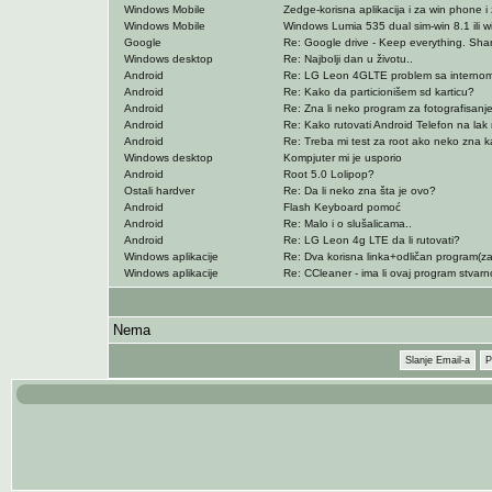
Windows Mobile
Zedge-korisna aplikacija i za win phone i
Windows Mobile
Windows Lumia 535 dual sim-win 8.1 ili w
Google
Re: Google drive - Keep everything. Sha
Windows desktop
Re: Najbolji dan u životu..
Android
Re: LG Leon 4GLTE problem sa interno
Android
Re: Kako da particionišem sd karticu?
Android
Re: Zna li neko program za fotografisanj
Android
Re: Kako rutovati Android Telefon na lak
Android
Re: Treba mi test za root ako neko zna 
Windows desktop
Kompjuter mi je usporio
Android
Root 5.0 Lolipop?
Ostali hardver
Re: Da li neko zna šta je ovo?
Android
Flash Keyboard pomoć
Android
Re: Malo i o slušalicama..
Android
Re: LG Leon 4g LTE da li rutovati?
Windows aplikacije
Re: Dva korisna linka+odličan program(za 
Windows aplikacije
Re: CCleaner - ima li ovaj program stvarn
Nema
Slanje Email-a
P