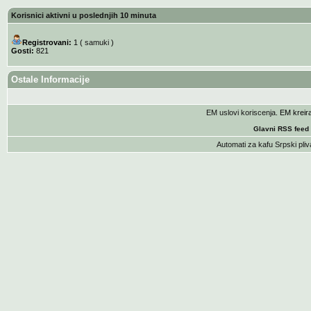
Korisnici aktivni u poslednjih 10 minuta
Registrovani:
1 (
samuki
)
Gosti:
821
Ostale Informacije
EM uslovi koriscenja
. EM krei
Glavni RSS feed
Automati za kafu
Srpski pliv