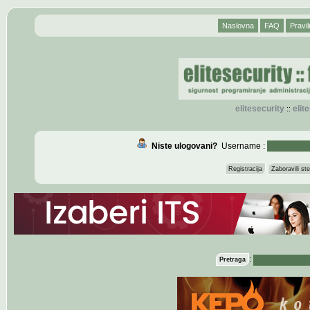
Naslovna
FAQ
Pravil
elitesecurity
eli
::
Niste ulogovani?
Username :
Registracija
Zaboravili s
:
Pretraga