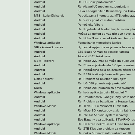
Android
Re: LG Spirit problem hitno
Android
Re: Alcatel U5 problem sa punjenjem
Android
Kako nadograditi ROM memoriju na Hua
MTS - korisnički servis
Podešavanja interneta za MTS,jednosta
Android
Re: Vivax point x1 čudan problem
Android
Pomoć oko Vibera
Android
Re: Koji Android telefon kupiti i slična pit
Android
Možda za nekog od vas nije ovo novo, z
Android
Re: Nokia 3 veza sa sd karticom, Androi
Windows aplikacije
Formatiranje memorijske kartice
VIP - korisnički servis
Ugovor sklopljen na moje ime a bez mog
Android
ZTE Blade Q Maxi nedostaje kamera
Android
Alcatel 4045 težak reset
GSM - telefoni
Re: Nokia 222-mali ali može da bude vrl
Android
Re: Rutovanje Androida 6.0+particionisan
Android
Re: Nepoželjna slika na svim muzičkim dat
Android
Re: BETA testiranje,kako rešiti problem
Ostali hardver
Re: Problem sa bluetooh uređajem
Android
Re: LGt580 povezivanje preko wi-fi
Nokia
Re: Nokia 208 problem sa povezivanjem 
Windows aplikacije
Re: koja aplikacija osim Bluesoleil ?
Android
Re: Unfortunately, Google Play Store ha
Android
Re: Problem sa baterijom na Huawei Lua
Windows Mobile
Re: Tesla 3.1 ili Microsoft Lumia 535?
Android
Re: Micro SD kartica-povratak na fabričko
Android
Re: Zte Kis Android system recovery
Android
Eco Batterry-ova aplikacija STVARNO ra
Windows aplikacije
Re: Da li zna neko?Tražim Office bilo ka
Android
Re: ZTE Kiss Lite problem sa virusom
Windows Mobile
Re: nokia 535microsoft dual-sim win10