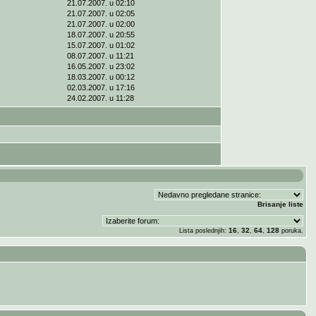
21.07.2007. u 02:10
21.07.2007. u 02:05
21.07.2007. u 02:00
18.07.2007. u 20:55
15.07.2007. u 01:02
08.07.2007. u 11:21
16.05.2007. u 23:02
18.03.2007. u 00:12
02.03.2007. u 17:16
24.02.2007. u 11:28
Brisanje liste
16
32
64
128
Lista poslednjih:
,
,
,
poruka.