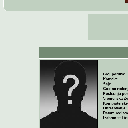
Broj poruka:
Kontakt:
Sajt:
Godina rođenj
Poslednja pos
Vremenska Zo
Kompjuterske 
Obrazovanje:
Datum registra
Izabran stil f