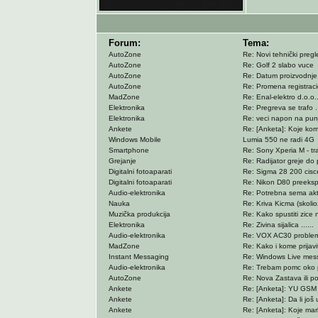
Forum:
Tema:
AutoZone
Re: Novi tehnički preg
AutoZone
Re: Golf 2 slabo vuce
AutoZone
Re: Datum proizvodnje 
AutoZone
Re: Promena registraci
MadZone
Re: Enal-elektro d.o.o.
Elektronika
Re: Pregreva se trafo .
Elektronika
Re: veci napon na pun
Ankete
Re: [Anketa]: Koje ko
Windows Mobile
Lumia 550 ne radi 4G
Smartphone
Re: Sony Xperia M - tr
Grejanje
Re: Radijator greje do p
Digitalni fotoaparati
Re: Sigma 28 200 cisc
Digitalni fotoaparati
Re: Nikon D80 preeksp
Audio-elektronika
Re: Potrebna sema ak
Nauka
Re: Kriva Kicma (skolio
Muzička produkcija
Re: Kako spustiti zice 
Elektronika
Re: Zivina sijalica ......
Audio-elektronika
Re: VOX AC30 problem
MadZone
Re: Kako i kome prijavit
Instant Messaging
Re: Windows Live mes
Audio-elektronika
Re: Trebam pomc oko pr
AutoZone
Re: Nova Zastava ili p
Ankete
Re: [Anketa]: YU GSM 
Ankete
Re: [Anketa]: Da li još 
Ankete
Re: [Anketa]: Koje ma