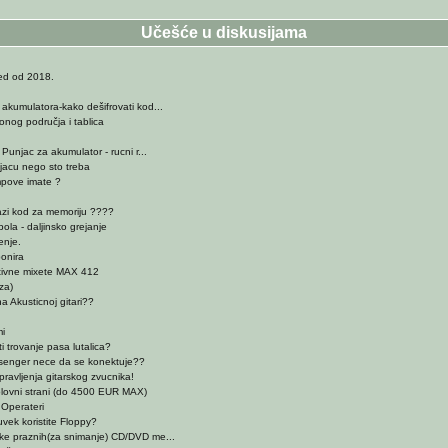
Učešće u diskusijama
led od 2018.
akumulatora-kako dešifrovati kod...
onog područja i tablica
.
 Punjac za akumulator - rucni r...
jacu nego sto treba
mpove imate ?
azi kod za memoriju ????
ola - daljinsko grejanje
enje.
onira
tivne mixete MAX 412
za)
na Akusticnoj gitari??
i
i trovanje pasa lutalica?
senger nece da se konektuje??
avljenja gitarskog zvucnika!
olovni strani (do 4500 EUR MAX)
Operateri
uvek koristite Floppy?
rke praznih(za snimanje) CD/DVD me...