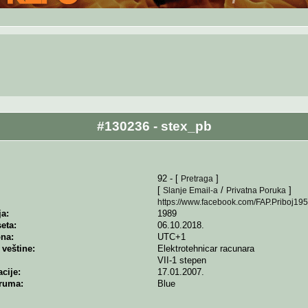
#130236 - stex_pb
92 - [
]
Pretraga
[
/
]
Slanje Email-a
Privatna Poruka
https://www.facebook.com/FAP.Priboj19
a:
1989
eta:
06.10.2018.
na:
UTC+1
veštine:
Elektrotehnicar racunara
VII-1 stepen
cije:
17.01.2007.
oruma:
Blue