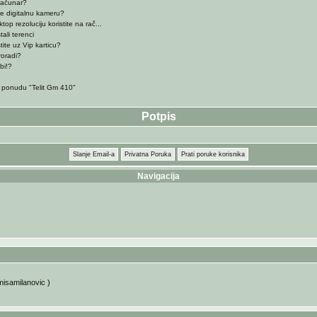
 računar?
te digitalnu kameru?
op rezoluciju koristite na rač...
ali terenci
tite uz Vip karticu?
roradi?
bi!?
ponudu "Telit Gm 410"
Potpis
Slanje Email-a
Privatna Poruka
Prati poruke korisnika
Navigacija
misamilanovic
)