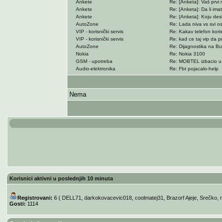
Ankete
Re: [Anketa]: Vaš prvi
Ankete
Re: [Anketa]: Da li ima
Ankete
Re: [Anketa]: Koju deskt
AutoZone
Re: Lada niva vs svi ost
VIP - korisnički servis
Re: Kakav telefon koris
VIP - korisnički servis
Re: kad ce taj vip da p
AutoZone
Re: Dijagnostika na Bu
Nokia
Re: Nokia 3100
GSM - upotreba
Re: MOBTEL izbacio u 
Audio-elektronika
Re: Fbt pojacalo-help
Nema
Korisnici aktivni u poslednjih 10 minuta
Registrovani:
6 (
DELL71
,
darkokovacevic018
,
coolmatej31
,
Brazorf Ajeje
,
Srečko
,
Gosti:
1114