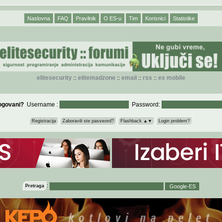
Naslovna
FAQ
Pravilnik
O ES-u
Tim
Korisnici
Statistike
elitesecurity
elitemadzone
email
rss
es mobile
::
::
::
::
logovani?
Username :
Password:
Registracija
Zaboravili ste password?
Flashback ▲▼
Login problem?
:
Pretraga