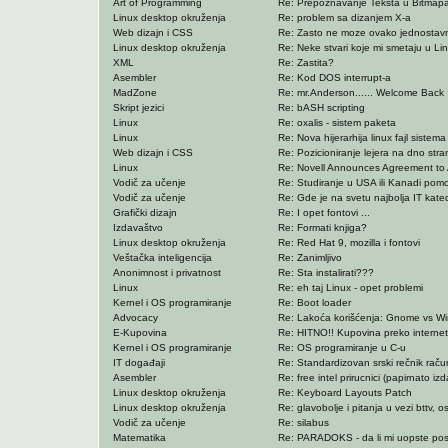
Art of Programming
Re: Prepoznavanje Teksta u Bitma
Linux desktop okruženja
Re: problem sa dizanjem X-a
Web dizajn i CSS
Re: Zasto ne moze ovako jednostav
Linux desktop okruženja
Re: Neke stvari koje mi smetaju u Lin
XML
Re: Zastita?
Asembler
Re: Kod DOS interrupt-a
MadZone
Re: mr.Anderson...... Welcome Back
Skript jezici
Re: bASH scripting
Linux
Re: oxalis - sistem paketa
Linux
Re: Nova hijerarhija linux fajl sistema
Web dizajn i CSS
Re: Pozicioniranje lejera na dno stra
Linux
Re: Novell Announces Agreement to 
Vodič za učenje
Re: Studiranje u USA ili Kanadi pomo
Vodič za učenje
Re: Gde je na svetu najbolja IT kate
Grafički dizajn
Re: I opet fontovi ...
Izdavaštvo
Re: Formati knjiga?
Linux desktop okruženja
Re: Red Hat 9, mozilla i fontovi
Veštačka inteligencija
Re: Zanimljivo
Anonimnost i privatnost
Re: Sta instalirati???
Linux
Re: eh taj Linux - opet problemi
Kernel i OS programiranje
Re: Boot loader
Advocacy
Re: Lakoća korišćenja: Gnome vs W
E-Kupovina
Re: HITNO!! Kupovina preko internet
Kernel i OS programiranje
Re: OS programiranje u C-u
IT događaji
Re: Standardizovan srski rečnik raču
Asembler
Re: free intel prirucnici (papirnato izd
Linux desktop okruženja
Re: Keyboard Layouts Patch
Linux desktop okruženja
Re: glavobolje i pitanja u vezi bttv, os
Vodič za učenje
Re: silabus
Matematika
Re: PARADOKS - da li mi uopste post