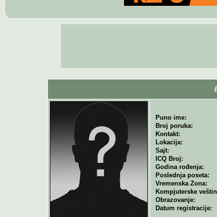
Puno ime:
Broj poruka:
Kontakt:
Lokacija:
Sajt:
ICQ Broj:
Godina rođenja:
Poslednja poseta:
Vremenska Zona:
Kompjuterske veštin
Obrazovanje:
Datum registracije: