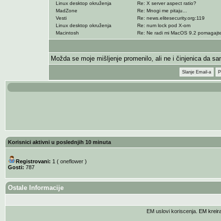
Linux desktop okruženja
Re: X server aspect ratio?
MadZone
Re: Mnogi me pitaju...
Vesti
Re: news.elitesecurity.org:119
Linux desktop okruženja
Re: num lock pod X-om
Macintosh
Re: Ne radi mi MacOS 9.2 pomagajte
Možda se moje mišljenje promenilo, ali ne i činjenica da sa
Slanje Email-a
P
Korisnici aktivni u poslednjih 10 minuta
Registrovani:
1 (
oneflower
)
Gosti:
787
Ostale Informacije
EM uslovi koriscenja
. EM krei