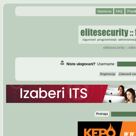
Naslovna
FAQ
Pravil
elitesecurity
eli
::
Niste ulogovani?
Username :
Registracija
Zaboravili s
:
Pretraga