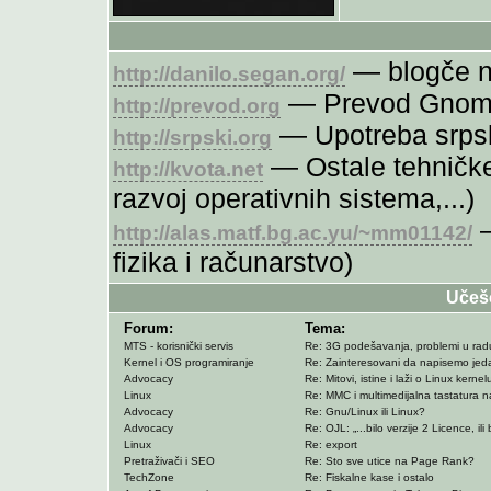
— blogče n
http://danilo.segan.org/
— Prevod Gnoma 
http://prevod.org
— Upotreba srpsk
http://srpski.org
— Ostale tehničke 
http://kvota.net
razvoj operativnih sistema,...)
—
http://alas.matf.bg.ac.yu/~mm01142/
fizika i računarstvo)
Učeš
Forum:
Tema:
MTS - korisnički servis
Re: 3G podešavanja, problemi u rad
Kernel i OS programiranje
Re: Zainteresovani da napisemo jed
Advocacy
Re: Mitovi, istine i laži o Linux kernel
Linux
Re: MMC i multimedijalna tastatura n
Advocacy
Re: Gnu/Linux ili Linux?
Advocacy
Re: OJL: „...bilo verzije 2 Licence, ili b
Linux
Re: export
Pretraživači i SEO
Re: Sto sve utice na Page Rank?
TechZone
Re: Fiskalne kase i ostalo