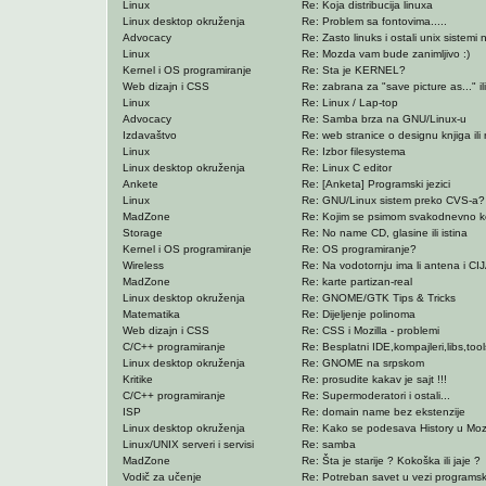
Linux
Re: Koja distribucija linuxa
Linux desktop okruženja
Re: Problem sa fontovima.....
Advocacy
Re: Zasto linuks i ostali unix sistemi n
Linux
Re: Mozda vam bude zanimljivo :)
Kernel i OS programiranje
Re: Sta je KERNEL?
Web dizajn i CSS
Re: zabrana za "save picture as..." ili 
Linux
Re: Linux / Lap-top
Advocacy
Re: Samba brza na GNU/Linux-u
Izdavaštvo
Re: web stranice o designu knjiga ili
Linux
Re: Izbor filesystema
Linux desktop okruženja
Re: Linux C editor
Ankete
Re: [Anketa] Programski jezici
Linux
Re: GNU/Linux sistem preko CVS-a?
MadZone
Re: Kojim se psimom svakodnevno koris
Storage
Re: No name CD, glasine ili istina
Kernel i OS programiranje
Re: OS programiranje?
Wireless
Re: Na vodotornju ima li antena i CI
MadZone
Re: karte partizan-real
Linux desktop okruženja
Re: GNOME/GTK Tips & Tricks
Matematika
Re: Dijeljenje polinoma
Web dizajn i CSS
Re: CSS i Mozilla - problemi
C/C++ programiranje
Re: Besplatni IDE,kompajleri,libs,too
Linux desktop okruženja
Re: GNOME na srpskom
Kritike
Re: prosudite kakav je sajt !!!
C/C++ programiranje
Re: Supermoderatori i ostali...
ISP
Re: domain name bez ekstenzije
Linux desktop okruženja
Re: Kako se podesava History u Mozi
Linux/UNIX serveri i servisi
Re: samba
MadZone
Re: Šta je starije ? Kokoška ili jaje ?
Vodič za učenje
Re: Potreban savet u vezi programsk