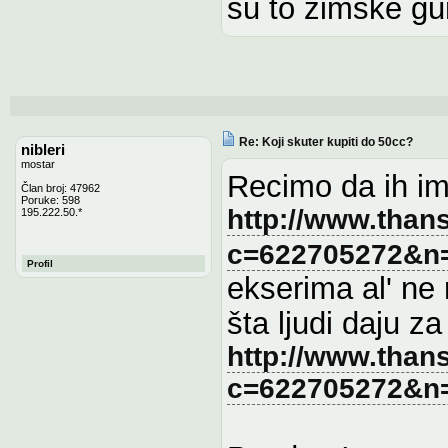
su to zimske gum
Re: Koji skuter kupiti do 50cc?
nibleri
mostar
Recimo da ih im
Član broj: 47962
Poruke: 598
http://www.than
195.222.50.*
c=622705272&n
Profil
ekserima al' ne
šta ljudi daju z
http://www.than
c=622705272&n