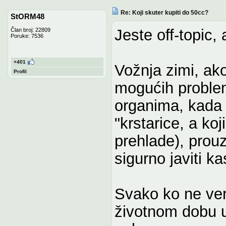
Re: Koji skuter kupiti do 50cc?
StORM48
Jeste off-topic,
Član broj: 22809
Poruke: 7536
+401
Vožnja zimi, ak
Profil
mogućih proble
organima, kada s
"krstarice, a ko
prehlade), prou
sigurno javiti ka
Svako ko ne veru
životnom dobu u 