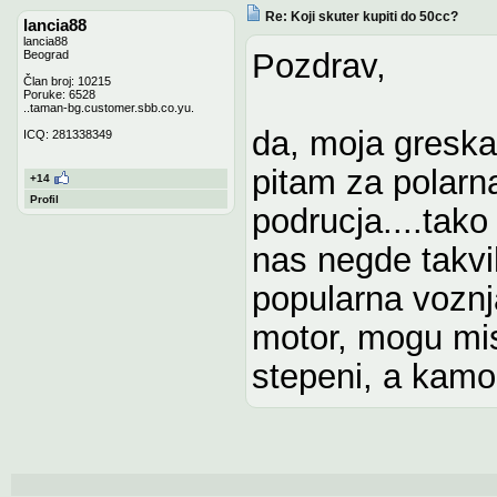
Re: Koji skuter kupiti do 50cc?
lancia88
lancia88
Pozdrav,
Beograd
Član broj: 10215
Poruke: 6528
..taman-bg.customer.sbb.co.yu.
da, moja greska
ICQ: 281338349
pitam za polarn
+14
Profil
podrucja....tako
nas negde takvi
popularna voznj
motor, mogu mis
stepeni, a kamol