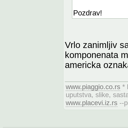
Pozdrav!
Vrlo zanimljiv s
komponenata mo
americka oznak
www.piaggio.co.rs
* 
uputstva, slike, sasta
www.placevi.iz.rs
--p