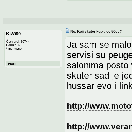
Re: Koji skuter kupiti do 50cc?
KiWi90
Ja sam se malo r
Član broj: 69744
Poruke: 6
*.my-its.net.
servisi su peuge
salonima posto
Profil
skuter sad je jed
hussar evo i lin
http://www.moto
http://www.veran