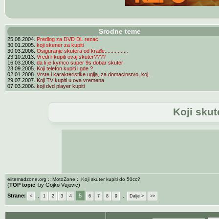
Srodne teme
25.08.2004.
Predlog za DVD DL rezac
30.01.2005.
koji skener za kupiti
30.03.2006.
Osiguranje skutera od krađe................
23.10.2013.
Vredi li kupiti ovaj skuter????
16.03.2008.
da li je kymco super 9s dobar skuter
23.09.2005.
Koji telefon kupiti i gde ?
02.01.2008.
Vrste i karakteristike uglja, za domacinstvo, koj..
29.07.2007.
Koji TV kupiti u ova vremena
07.03.2006.
koji dvd player kupiti
Koji skut
::
::
elitemadzone.org
MotoZone
Koji skuter kupiti do 50cc?
(
TOP topic
, by Gojko Vujovic)
Strane:
..
5
...
<
1
2
3
4
6
7
8
9
Dalje >
>>