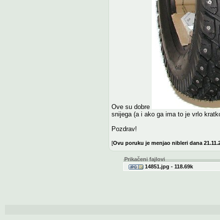
Ove su dobre
snijega (a i ako ga ima to je vrlo kratk
Pozdrav!
[
Ovu poruku je menjao nibleri dana 21.11
Prikačeni fajlovi
14851.jpg - 118.69k