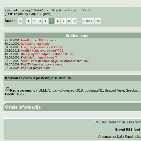
::
::
elitemadzone.org
MotoZone
Koji skuter kupiti do 50cc?
(
TOP topic
, by Gojko Vujovic)
Strane:
..
5
...
<
1
2
3
4
6
7
8
9
Dalje >
>>
Srodne teme
Predlog za DVD DL rezac
25.08.2004.
koji skener za kupiti
30.01.2005.
Osiguranje skutera od krađe................
30.03.2006.
Vredi li kupiti ovaj skuter????
23.10.2013.
da li je kymco super 9s dobar skuter
16.03.2008.
Koji telefon kupiti i gde ?
23.09.2005.
Vrste i karakteristike uglja, za domacinstvo, koj..
02.01.2008.
Koji TV kupiti u ova vremena
29.07.2007.
koji dvd player kupiti
07.03.2006.
Korisnici aktivni u poslednjih 10 minuta
Registrovani:
6 (
DELL71
,
darkokovacevic018
,
coolmatej31
,
Brazorf Ajeje
,
Srečko
,
m
Gosti:
1125
Ostale Informacije
EM uslovi koriscenja
. EM krei
Glavni RSS feed
Automati za kafu
Srpski pliv