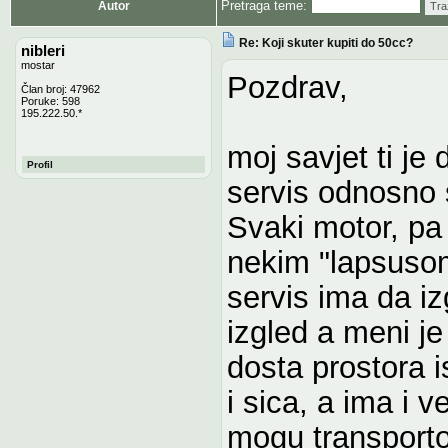
Pretraga teme:
Autor
Tra
Re: Koji skuter kupiti do 50cc?
nibleri
mostar
Pozdrav,
Član broj: 47962
Poruke: 598
195.222.50.*
moj savjet ti je
Profil
servis odnosno s
Svaki motor, pa 
nekim "lapsuso
servis ima da iz
izgled a meni je
dosta prostora 
i sica, a ima i 
mogu transportov