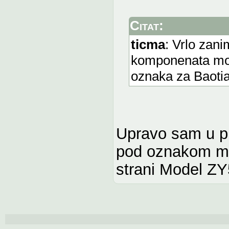
Citat:
ticma
: Vrlo zani
komponenata mot
oznaka za Baoti
Upravo sam u pro
pod oznakom mo
strani Model Z