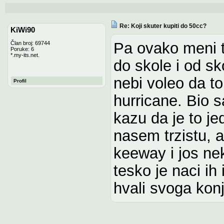
Re: Koji skuter kupiti do 50cc?
KiWi90
Pa ovako meni t
Član broj: 69744
Poruke: 6
*.my-its.net.
do skole i od sk
nebi voleo da t
Profil
hurricane. Bio s
kazu da je to je
nasem trzistu, a
keeway i jos nek
tesko je naci ih 
hvali svoga konj