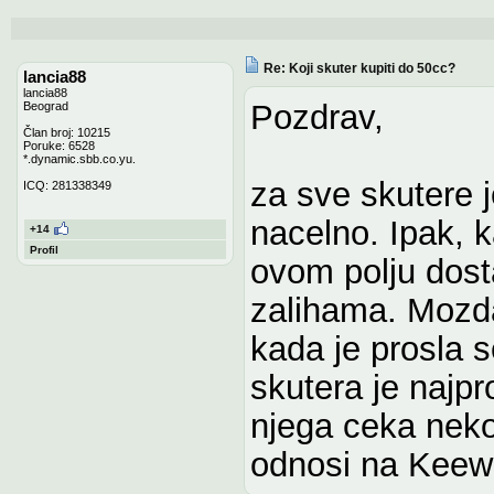
Re: Koji skuter kupiti do 50cc?
lancia88
lancia88
Pozdrav,
Beograd
Član broj: 10215
Poruke: 6528
*.dynamic.sbb.co.yu.
za sve skutere j
ICQ: 281338349
nacelno. Ipak, 
+14
Profil
ovom polju dost
zalihama. Mozda
kada je prosla 
skutera je najpr
njega ceka nek
odnosi na Keew