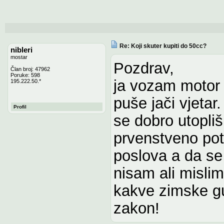
Re: Koji skuter kupiti do 50cc?
nibleri
mostar
Pozdrav,
Član broj: 47962
Poruke: 598
ja vozam motor u
195.222.50.*
puše jači vjetar
Profil
se dobro utopliš
prvenstveno pot
poslova a da se
nisam ali mislim
kakve zimske gu
zakon!