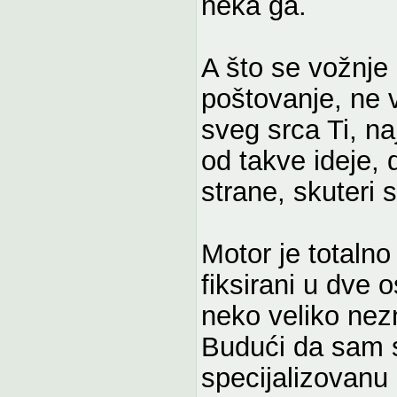
neka ga.
A što se vožnje 
poštovanje, ne 
sveg srca Ti, n
od takve ideje, 
strane, skuteri s
Motor je totalno
fiksirani u dve 
neko veliko nezn
Budući da sam 
specijalizovanu