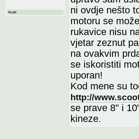
ni ovdje nešto t
Profil
motoru se može 
rukavice nisu n
vjetar zeznut p
na ovakvim prda
se iskoristiti m
uporan!
Kod mene su toč
http://www.scoo
se prave 8" i 1
kineze.