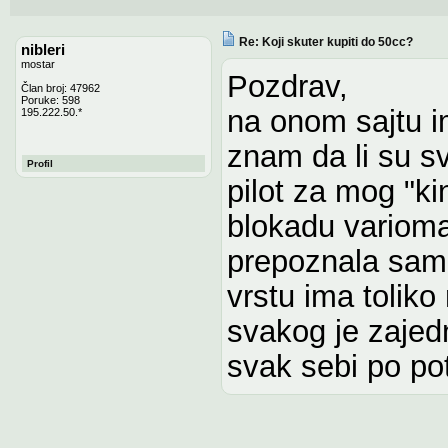
Re: Koji skuter kupiti do 50cc?
nibleri
mostar
Pozdrav,
Član broj: 47962
Poruke: 598
na onom sajtu i
195.222.50.*
znam da li su sv
Profil
pilot za mog "ki
blokadu varioma
prepoznala sam 
vrstu ima toliko
svakog je zajed
svak sebi po pot