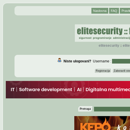
Naslovna
FAQ
Pravil
elitesecurity
eli
::
Niste ulogovani?
Username :
Registracija
Zaboravili s
:
Pretraga