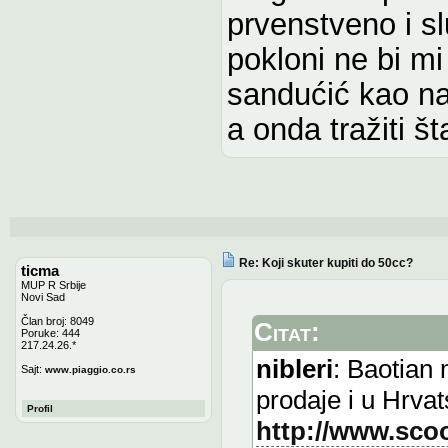
prvenstveno i s
pokloni ne bi mi 
sandućić kao na
a onda tražiti št
Re: Koji skuter kupiti do 50cc?
ticma
MUP R Srbije
Novi Sad
Član broj: 8049
Citat:
Poruke: 444
217.24.26.*
nibleri
: Baotian 
Sajt:
www.piaggio.co.rs
prodaje i u Hrvat
Profil
http://www.sco