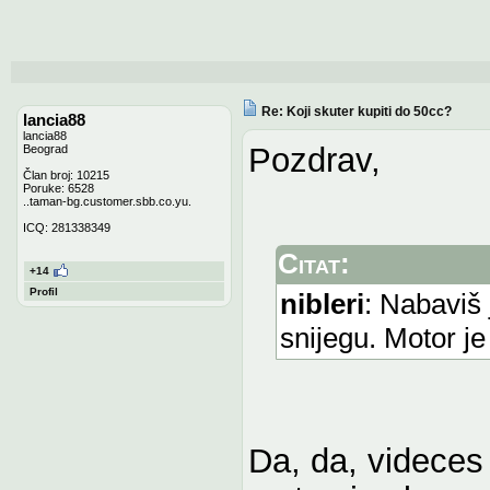
Re: Koji skuter kupiti do 50cc?
lancia88
lancia88
Pozdrav,
Beograd
Član broj: 10215
Poruke: 6528
..taman-bg.customer.sbb.co.yu.
ICQ: 281338349
Citat:
+14
Profil
nibleri
: Nabaviš
snijegu. Motor je
Da, da, videces