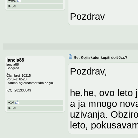
+401
Profil
Pozdrav
Re: Koji skuter kupiti do 50cc?
lancia88
lancia88
Pozdrav,
Beograd
Član broj: 10215
Poruke: 6528
..taman-bg.customer.sbb.co.yu.
he,he, ovo leto 
ICQ: 281338349
a ja mnogo nova
+14
Profil
uzivanja. Obzir
leto, pokusavam