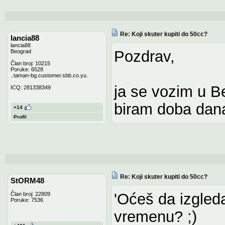
Re: Koji skuter kupiti do 50cc?
lancia88
lancia88
Pozdrav,
Beograd
Član broj: 10215
Poruke: 6528
..taman-bg.customer.sbb.co.yu.
ja se vozim u B
ICQ: 281338349
biram doba dana
+14
Profil
Re: Koji skuter kupiti do 50cc?
StORM48
'Oćeš da izgleda
Član broj: 22809
Poruke: 7536
vremenu? ;)