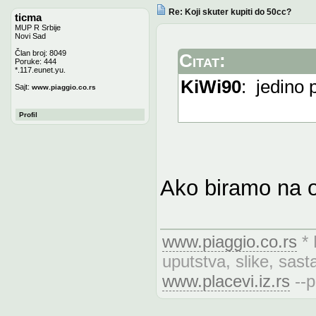
Re: Koji skuter kupiti do 50cc?
ticma
MUP R Srbije
Novi Sad
Član broj: 8049
Citat:
Poruke: 444
*.117.eunet.yu.
KiWi90
: jedino 
Sajt:
www.piaggio.co.rs
Profil
Ako biramo na o
www.piaggio.co.rs
* 
uputstva, slike, sasta
www.placevi.iz.rs
--p