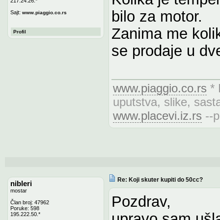
217.24.26.*
bilo za motor.
Sajt:
www.piaggio.co.rs
Zanima me kolik
Profil
se prodaje u dve
www.piaggio.co.rs
* 
uputstva, slike, sasta
www.placevi.iz.rs
--p
Re: Koji skuter kupiti do 50cc?
nibleri
mostar
Pozdrav,
Član broj: 47962
Poruke: 598
upravo sam ušla
195.222.50.*