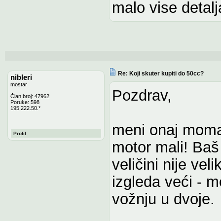
malo vise detal
Re: Koji skuter kupiti do 50cc?
nibleri
mostar
Pozdrav,
Član broj: 47962
Poruke: 598
195.222.50.*
meni onaj momak
Profil
motor mali! Ba
veličini nije ve
izgleda veći - m
vožnju u dvoje.