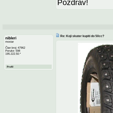
Pozdrav!
Re: Koji skuter kupiti do 50cc?
nibleri
mostar
Član broj: 47962
Poruke: 598
195.222.50.*
Profil