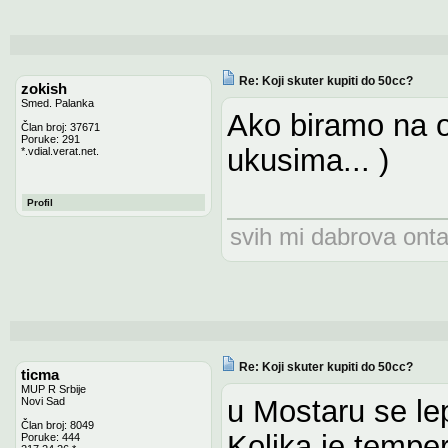
Re: Koji skuter kupiti do 50cc?
zokish
Smed. Palanka
Ako biramo na o
Član broj: 37671
Poruke: 291
ukusima... )
*.vdial.verat.net.
Profil
svih mi dabrova onta
Re: Koji skuter kupiti do 50cc?
ticma
MUP R Srbije
u Mostaru se le
Novi Sad
Član broj: 8049
Kolika je tempe
Poruke: 444