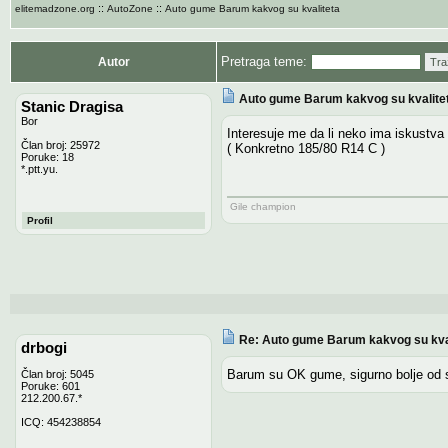
::
::
elitemadzone.org
AutoZone
Auto gume Barum kakvog su kvaliteta
Pretraga teme:
Autor
Tra
Auto gume Barum kakvog su kvalite
Stanic Dragisa
Bor
Interesuje me da li neko ima iskustva 
Član broj: 25972
( Konkretno 185/80 R14 C )
Poruke: 18
*.ptt.yu.
Gile champion
Profil
Re: Auto gume Barum kakvog su kva
drbogi
Barum su OK gume, sigurno bolje od s
Član broj: 5045
Poruke: 601
212.200.67.*
ICQ: 454238854