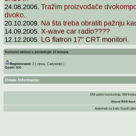
Tražim proizvođače dvokompo
24.08.2006.
dvoko..
Na šta treba obratiti pažnju ka
20.10.2009.
X-wave car radio????
14.09.2005.
LG flatron 17" CRT monitori.
12.12.2005.
Korisnici aktivni u poslednjih 10 minuta
Registrovani:
2 (
vjova
,
Cadyweipt
)
Gosti:
906
Ostale Informacije
EM uslovi koriscenja
. EM krei
Glavni RSS feed
Automati za kafu
Srpski pliv