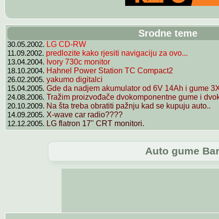
Srodne teme
30.05.2002.
LG CD-RW
11.09.2002.
predlozite kako rjesiti navigaciju za ovo...
13.04.2004.
Ivory 730c monitor
18.10.2004.
Hahnel Power Station TC Compact2
26.02.2005.
yakumo digitalci
15.04.2005.
Gde da nadjem akumulator od 6V 14Ah i gume 3X1
24.08.2006.
Tražim proizvođače dvokomponentne gume i dvok
20.10.2009.
Na šta treba obratiti pažnju kad se kupuju auto..
14.09.2005.
X-wave car radio????
12.12.2005.
LG flatron 17" CRT monitori.
Auto gume Bar