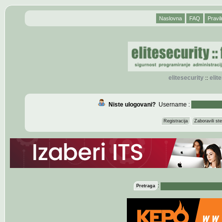
Naslovna
FAQ
Pravil
elitesecurity
eli
::
Niste ulogovani?
Username :
Registracija
Zaboravili s
:
Pretraga