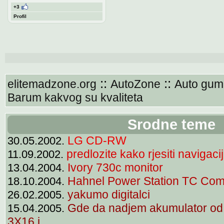
+3
Profil
::
::
elitemadzone.org
AutoZone
Auto gum
Barum kakvog su kvaliteta
Srodne teme
LG CD-RW
30.05.2002.
predlozite kako rjesiti navigacij
11.09.2002.
Ivory 730c monitor
13.04.2004.
Hahnel Power Station TC Co
18.10.2004.
yakumo digitalci
26.02.2005.
Gde da nadjem akumulator od
15.04.2005.
3X16 i..