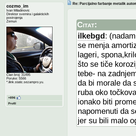
Re: Parcijalno farbanje metalik auto
cozmo_im
Ivan Miladinovic
Direktor svemira i galaktickih
postrojenja
Zemun
Citat:
ilkebgd
: (nadam
se menja amortiz
lageri, spona,krilo
što se tiče koroz
tebe- na zadnjem 
Član broj: 31495
Poruke: 5566
da bi morale da 
*.ilink.static.sezampro.yu.
ruba oko točkova 
+896
ionako biti prom
Profil
napomenuti da se
jer su bili malo 