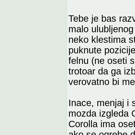
Tebe je bas razv
malo ulubljenog 
neko klestima s
puknute pozicij
felnu (ne oseti 
trotoar da ga i
verovatno bi me
Inace, menjaj i 
mozda izgleda O
Corolla ima oset
ako se ogrebe d