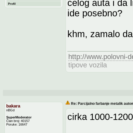
celog auta i da l
Profil
ide posebno?
khm, zamalo da 
http://www.polovni-d
tipove vozila
Re: Parcijalno farbanje metalik auto
bakara
nBGd
cirka 1000-120
SuperModerator
Član broj: 40157
Poruke: 16647