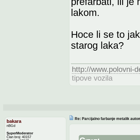
prefarbati, ili 
lakom.
Hoce li se to ja
starog laka?
http://www.polovni-d
tipove vozila
Re: Parcijalno farbanje metalik auto
bakara
nBGd
SuperModerator
Član broj: 40157