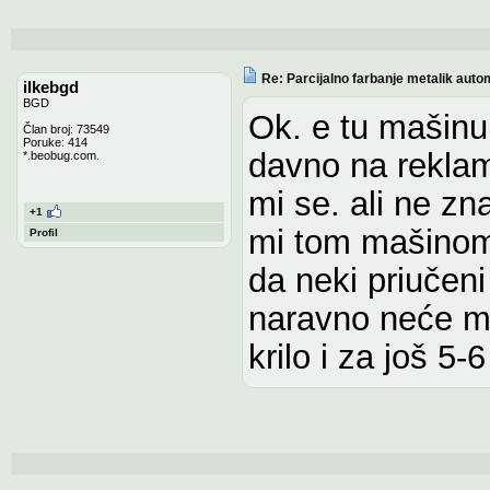
Re: Parcijalno farbanje metalik auto
ilkebgd
BGD
Ok. e tu mašinu
Član broj: 73549
Poruke: 414
davno na reklam
*.beobug.com.
mi se. ali ne z
+1
mi tom mašinom 
Profil
da neki priučeni
naravno neće mi
krilo i za još 5