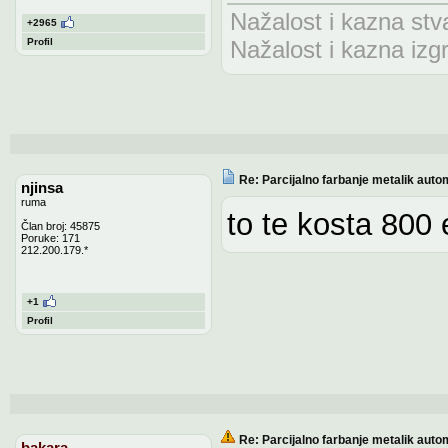
Nažalost i kazna stv
+2965
Profil
Nažalost i kazna izg
Re: Parcijalno farbanje metalik auto
njinsa
ruma
to te kosta 800
Član broj: 45875
Poruke: 171
212.200.179.*
+1
Profil
Re: Parcijalno farbanje metalik auto
bakara