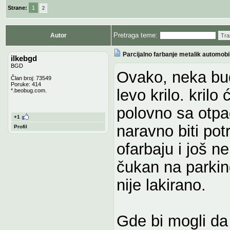
Strane:
1
2
Pretraga teme:
Autor
Tra
Parcijalno farbanje metalik automobi
ilkebgd
BGD
Ovako, neka buda
Član broj: 73549
Poruke: 414
levo krilo. krilo
*.beobug.com.
polovno sa otpa
+1
naravno biti pot
Profil
ofarbaju i još n
čukan na parkin
nije lakirano.
Gde bi mogli da