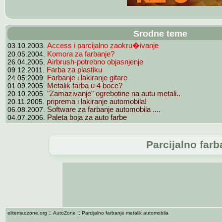
Srodne teme
03.10.2003.
Access i parcijalno zaokru�ivanje
20.05.2004.
Komora za farbanje?
26.04.2005.
Airbrush-potrebno objasnjenje
09.12.2011.
Farba za plastiku
24.05.2009.
Farbanje i lakiranje gitare
01.09.2005.
Metalik farba u 4 boce?
20.10.2005.
"Zamazivanje" ogrebotine na autu metali..
20.11.2005.
priprema i lakiranje automobila!
06.08.2007.
Software za farbanje automobila ....
04.07.2006.
Paleta boja za auto farbe
Parcijalno far
::
::
elitemadzone.org
AutoZone
Parcijalno farbanje metalik automobila