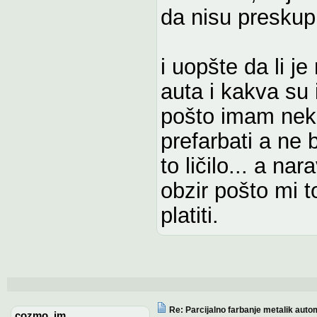
da nisu preskup
i uopšte da li j
auta i kakva su 
pošto imam neko
prefarbati a ne 
to ličilo... a n
obzir pošto mi 
platiti.
Re: Parcijalno farbanje metalik auto
cozmo_im