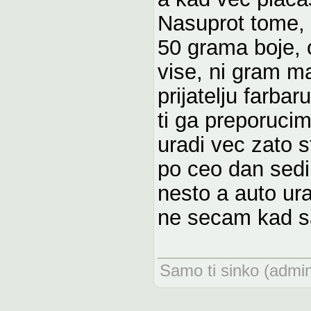
Nasuprot tome, 
50 grama boje, o
vise, ni gram m
prijatelju farba
ti ga preporuci
uradi vec zato s
po ceo dan sedi
nesto a auto ur
ne secam kad sa
Samo ti sinko (admin