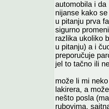
automobila i da 
nijanse kako se 
u pitanju prva f
sigurno promenil
razlika ukoliko b
u pitanju) a i č
preporučuje par
jel to tačno ili n
može li mi neko
lakirera, a može
nešto posla (man
rubovima, sajtna