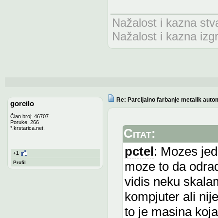
Nažalost i kazna stv
Nažalost i kazna izg
Re: Parcijalno farbanje metalik auto
gorcilo
Član broj: 46707
Poruke: 266
*.krstarica.net.
Citat:
pctel
: Mozes jed
+1
moze to da odradi
Profil
vidis neku skalam
kompjuter ali nij
to je masina koja