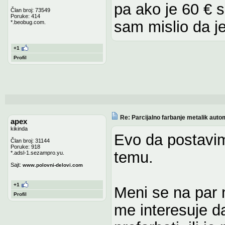
pa ako je 60 € s
Član broj: 73549
Poruke: 414
sam mislio da je
*.beobug.com.
+1
Profil
Re: Parcijalno farbanje metalik auto
apex
kikinda
Evo da postavim
Član broj: 31144
Poruke: 918
temu.
*.adsl-1.sezampro.yu.
Sajt:
www.polovni-delovi.com
+1
Meni se na par m
Profil
me interesuje da