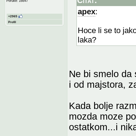
Citat:
Poruke: 16647
apex
:
+2965
Profil
Hoce li se to jak
laka?
Ne bi smelo da s
i od majstora, z
Kada bolje razmi
mozda moze poli
ostatkom...i nik