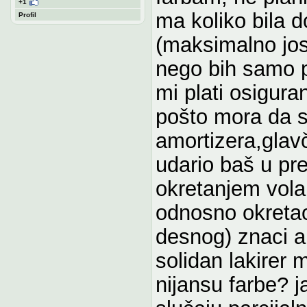
+1
ma koliko bila d
Profil
(maksimalno jo
nego bih samo p
mi plati osigura
pošto mora da s
amortizera,glavči
udario baš u pre
okretanjem vola
odnosno okretao
desnog) znaci a
solidan lakirer 
nijansu farbe? 