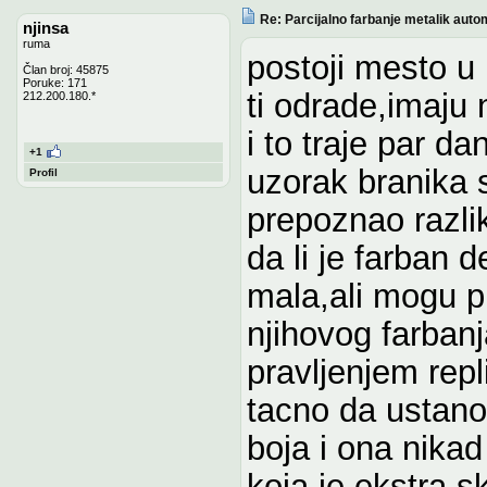
Re: Parcijalno farbanje metalik auto
njinsa
ruma
postoji mesto u
Član broj: 45875
Poruke: 171
ti odrade,imaju 
212.200.180.*
i to traje par da
+1
uzorak branika
Profil
prepoznao razli
da li je farban 
mala,ali mogu pi
njihovog farbanj
pravljenjem rep
tacno da ustano
boja i ona nikad
koja je ekstra s