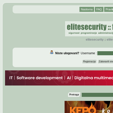
Naslovna
FAQ
Pravil
elitesecurity
eli
::
Niste ulogovani?
Username :
Registracija
Zaboravili s
:
Pretraga