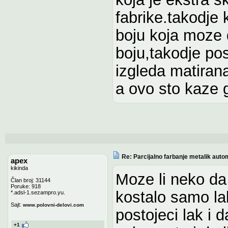
fabrike.takodje k
boju koja moze 
boju,takodje pos
izgleda matirana 
a ovo sto kaze g
Re: Parcijalno farbanje metalik auto
apex
kikinda
Moze li neko da
Član broj: 31144
Poruke: 918
kostalo samo lak
*.adsl-1.sezampro.yu.
Sajt:
www.polovni-delovi.com
postojeci lak i 
+1