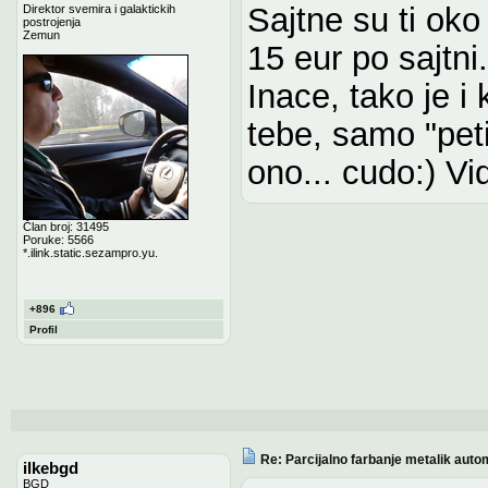
Sajtne su ti ok
Direktor svemira i galaktickih
postrojenja
Zemun
15 eur po sajtn
Inace, tako je i
tebe, samo "peti
ono... cudo:) Vi
Član broj: 31495
Poruke: 5566
*.ilink.static.sezampro.yu.
+896
Profil
Re: Parcijalno farbanje metalik auto
ilkebgd
BGD