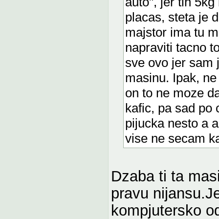
auto", jer tih 5k
placas, steta je
majstor ima tu m
napraviti tacno t
sve ovo jer sam j
masinu. Ipak, ne 
on to ne moze da
kafic, pa sad po
pijucka nesto a 
vise ne secam ka
Dzaba ti ta masi
pravu nijansu.J
kompjutersko odr