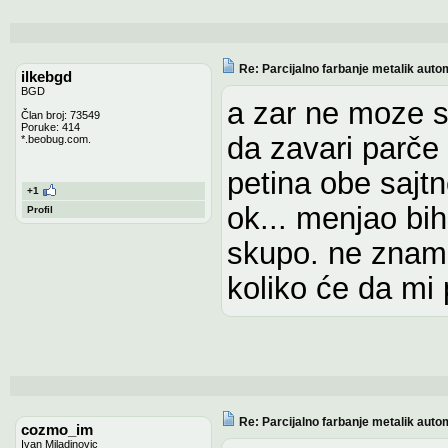
Re: Parcijalno farbanje metalik auto
ilkebgd
BGD
a zar ne moze s
Član broj: 73549
Poruke: 414
da zavari parče 
*.beobug.com.
petina obe sajtn
+1
ok... menjao bih
Profil
skupo. ne znam, 
koliko će da mi 
Re: Parcijalno farbanje metalik auto
cozmo_im
Ivan Miladinovic