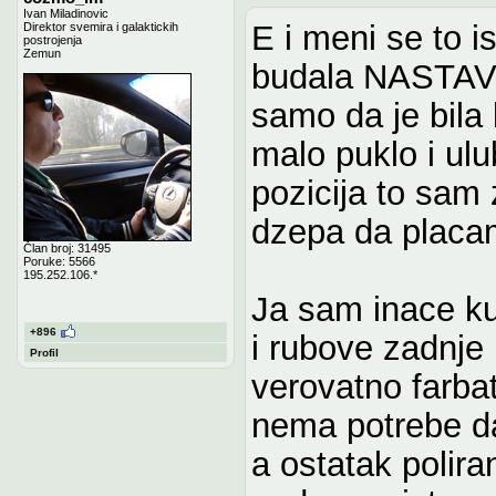
Ivan Miladinovic
E i meni se to is
Direktor svemira i galaktickih
postrojenja
Zemun
budala NASTAVIL
samo da je bila 
malo puklo i ulub
pozicija to sam
dzepa da placa
Član broj: 31495
Poruke: 5566
195.252.106.*
Ja sam inace kup
+896
i rubove zadnje
Profil
verovatno farba
nema potrebe da
a ostatak polira