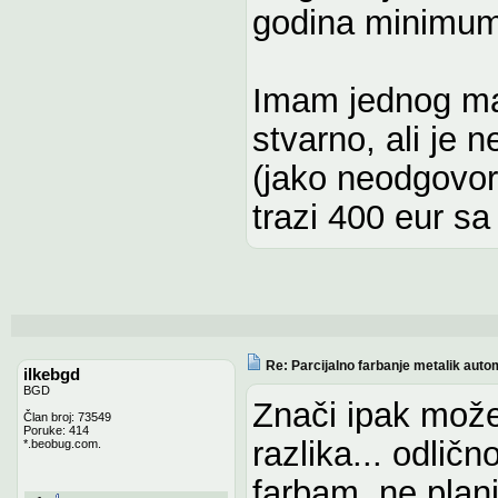
godina minimum
Imam jednog maj
stvarno, ali je 
(jako neodgovor
trazi 400 eur sa
Re: Parcijalno farbanje metalik auto
ilkebgd
BGD
Znači ipak može
Član broj: 73549
Poruke: 414
razlika... odli
*.beobug.com.
farbam, ne plan