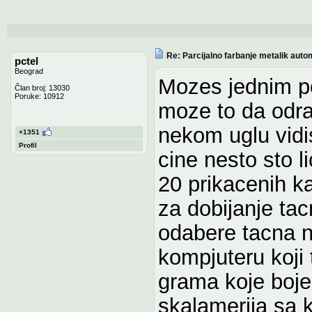
Re: Parcijalno farbanje metalik auto
pctel
Beograd
Mozes jednim po
Član broj: 13030
Poruke: 10912
moze to da odrad
nekom uglu vidi
+1351
Profil
cine nesto sto li
20 prikacenih ka
za dobijanje tac
odabere tacna n
kompjuteru koji 
grama koje boje
skalamerija sa 