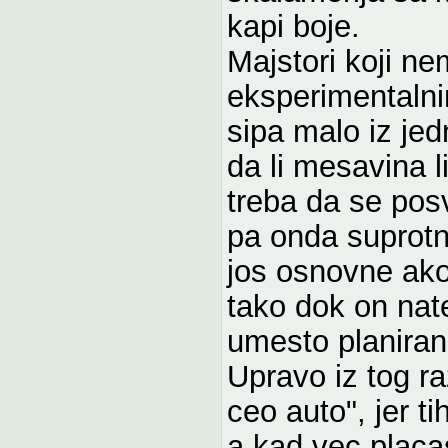
kapi boje.
Majstori koji ne
eksperimentalni
sipa malo iz jed
da li mesavina 
treba da se posv
pa onda suprotn
jos osnovne ako 
tako dok on nate
umesto planiran
Upravo iz tog ra
ceo auto", jer t
a kad vec placas