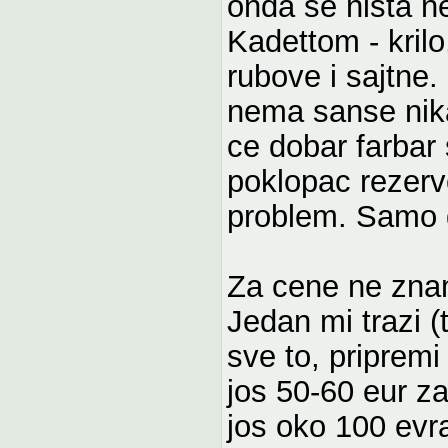
onda se nista ne
Kadettom - kril
rubove i sajtne.
nema sanse nika
ce dobar farbar 
poklopac rezervo
problem. Samo d
Za cene ne znam
Jedan mi trazi 
sve to, pripremi
jos 50-60 eur za
jos oko 100 evr