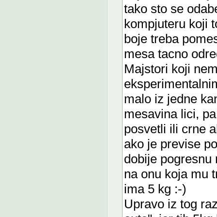
tako sto se odab
kompjuteru koji t
boje treba pomes
mesa tacno odred
Majstori koji nem
eksperimentalnim
malo iz jedne kan
mesavina lici, p
posvetli ili crne
ako je previse p
dobije pogresnu n
na onu koja mu t
ima 5 kg :-)
Upravo iz tog raz