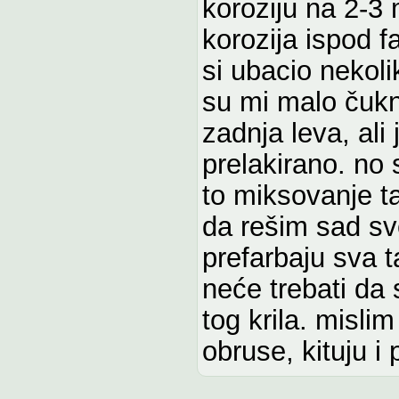
koroziju na 2-3 
korozija ispod f
si ubacio nekoli
su mi malo čukn
zadnja leva, ali
prelakirano. no
to miksovanje ta
da rešim sad sve
prefarbaju sva 
neće trebati da 
tog krila. misli
obruse, kituju i 